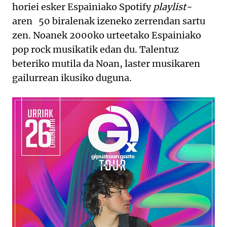
horiei esker Espainiako Spotify
playlist-
aren 50 biralenak izeneko zerrendan sartu
zen. Noanek 2000ko urteetako
Espainiako
pop rock musikatik edan du. Talentuz
beteriko mutila da Noan, laster musikaren
gailurrean ikusiko duguna.