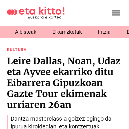
Albisteak
Elkarrizketak
Iritzia
KULTURA
Leire Dallas, Noan, Udaz
eta Ayvee ekarriko ditu
Eibarrera Gipuzkoan
Gazte Tour ekimenak
urriaren 26an
Dantza masterclass-a goizez egingo da
Ipurua kiroldegian, eta kontzertuak