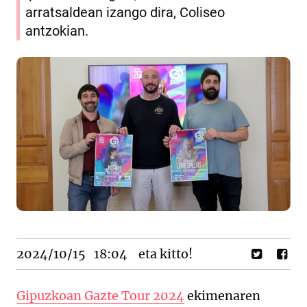
arratsaldean izango dira, Coliseo
antzokian.
2024/10/15
18:04
eta kitto!
Gipuzkoan Gazte Tour 2024
ekimenaren