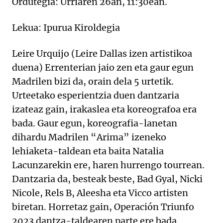
Ordutegia: Urriaren 26an, 11:30ean.
Lekua: Ipurua Kiroldegia
Leire Urquijo (Leire Dallas izen artistikoa
duena) Errenterian jaio zen eta gaur egun
Madrilen bizi da, orain dela 5 urtetik.
Urteetako esperientzia duen dantzaria
izateaz gain, irakaslea eta koreografoa era
bada. Gaur egun, koreografia-lanetan
dihardu Madrilen “Arima” izeneko
lehiaketa-taldean eta baita Natalia
Lacunzarekin ere, haren hurrengo tourrean.
Dantzaria da, besteak beste, Bad Gyal, Nicki
Nicole, Rels B, Aleesha eta Vicco artisten
biretan. Horretaz gain, Operación Triunfo
2023 dantza-taldearen parte ere bada.