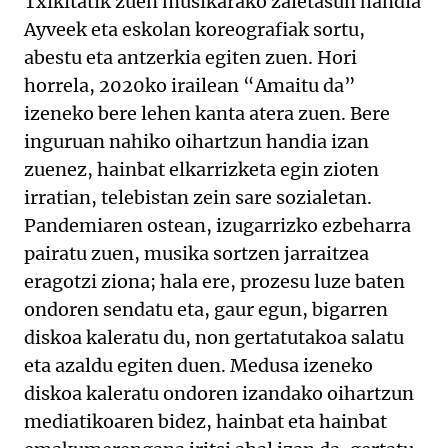
Txikitatik zuen musikarako zaletasun handia
Ayveek eta eskolan koreografiak sortu,
abestu eta antzerkia egiten zuen. Hori
horrela, 2020ko irailean “Amaitu da”
izeneko bere lehen kanta atera zuen. Bere
inguruan nahiko oihartzun handia izan
zuenez, hainbat elkarrizketa egin zioten
irratian, telebistan zein sare sozialetan.
Pandemiaren ostean, izugarrizko ezbeharra
pairatu zuen, musika sortzen jarraitzea
eragotzi ziona; hala ere, prozesu luze baten
ondoren sendatu eta, gaur egun, bigarren
diskoa kaleratu du, non gertatutakoa salatu
eta azaldu egiten duen. Medusa izeneko
diskoa kaleratu ondoren izandako oihartzun
mediatikoaren bidez, hainbat eta hainbat