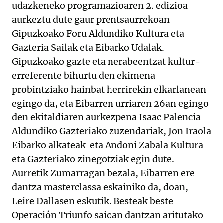
udazkeneko programazioaren 2. edizioa
aurkeztu dute gaur prentsaurrekoan
Gipuzkoako Foru Aldundiko Kultura eta
Gazteria Sailak eta Eibarko Udalak.
Gipuzkoako gazte eta nerabeentzat kultur-
erreferente bihurtu den ekimena
probintziako hainbat herrirekin elkarlanean
egingo da, eta Eibarren urriaren 26an egingo
den ekitaldiaren aurkezpena Isaac Palencia
Aldundiko Gazteriako zuzendariak, Jon Iraola
Eibarko alkateak eta Andoni Zabala Kultura
eta Gazteriako zinegotziak egin dute.
Aurretik Zumarragan bezala, Eibarren ere
dantza masterclassa eskainiko da, doan,
Leire Dallasen eskutik. Besteak beste
Operación Triunfo saioan dantzan aritutako