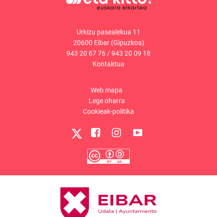
Urkizu pasealekua 11
20600 Eibar (Gipuzkoa)
943 20 67 76
/
943 20 09 18
Kontaktua
Web mapa
Lege oharra
Cookieak-politika