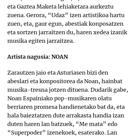
eta Gaztea Maketa lehiaketara aurkeztu
zuena. Gerora, “Udaz” izen artistikoa hartu
zuen, eta, gaur egun, abestiak konposatzen
eta sortzen jarraitzen du, haren xedea izanik
musika egiten jarraitzea.
Artista nagusia: NOAN
Zarautzen jaio eta Asturiasen bizi den
abeslari eta konpositorea da Noan, hainbat
musika-tresna jotzen dituena. Dudarik gabe,
Noan Espainiako pop-musikaren olatu
berriaren promesa handienetako bat da, eta
hala baieztatzen dute arrakasta handia izan
duten haren lan batzuek, “Me mata” edo
“Superpoder” izenekoek, esaterako. Lan