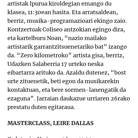
artistak Ipurua kiroldegian emango du
klasea, 11:30ean hasita. Eta arratsaldean,
berriz, musika-programazioari ekingo zaio.
Kontzertuak Coliseo antzokian egingo dira,
eta kartelburu Noan, “nazio mailako
artistarik garrantzitsuenetariko bat” izango
da. “Zero kilometroko” artista gisa, berriz,
Udazken Salaberria 17 urteko neska
eibartarra arituko da. Azaldu dutenez, “bost
urte zituenetik, beti egon da musikarekin
kontaktuan, eta bere sormen-lanengatik da
ezaguna”. Jarraian daukazue urriaren 26rako
prestatu duten egitaraua.
MASTERCLASS, LEIRE DALLAS