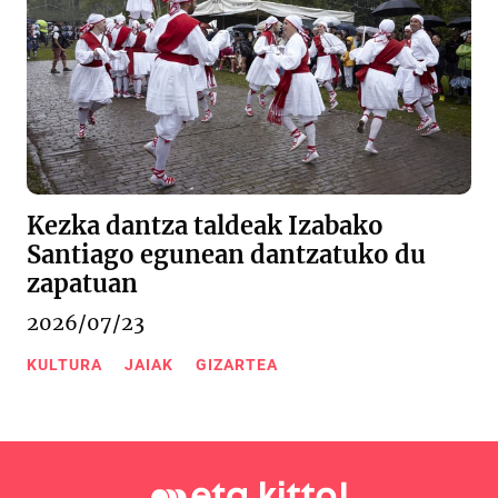
Kezka dantza taldeak Izabako
Santiago egunean dantzatuko du
zapatuan
2026/07/23
KULTURA
JAIAK
GIZARTEA