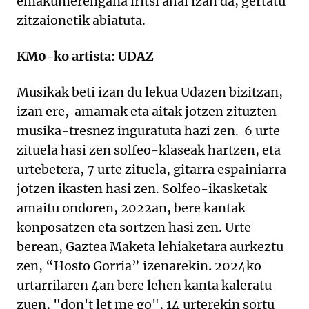
emakumerengana iritsi ahal izan da, gertatu
zitzaionetik abiatuta.
KM0-ko artista: UDAZ
Musikak beti izan du lekua Udazen bizitzan,
izan ere, amamak eta aitak jotzen zituzten
musika-tresnez inguratuta hazi zen. 6 urte
zituela hasi zen solfeo-klaseak hartzen, eta
urtebetera, 7 urte zituela, gitarra espainiarra
jotzen ikasten hasi zen. Solfeo-ikasketak
amaitu ondoren, 2022an, bere kantak
konposatzen eta sortzen hasi zen. Urte
berean, Gaztea Maketa lehiaketara aurkeztu
zen, “Hosto Gorria” izenarekin
.
2024ko
urtarrilaren 4an bere lehen kanta kaleratu
zuen, "don't let me go", 14 urterekin sortu