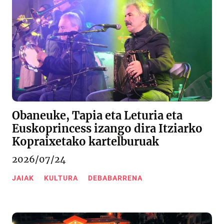
Obaneuke, Tapia eta Leturia eta
Euskoprincess izango dira Itziarko
Kopraixetako kartelburuak
2026/07/24
JAIAK
KULTURA
DEBABARRENA