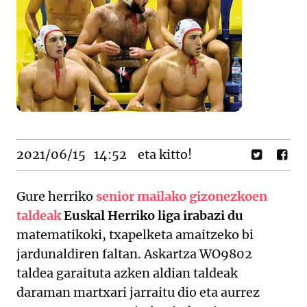
2021/06/15
14:52
eta kitto!
Gure herriko
senior mailako gizonezkoen
taldeak
Euskal Herriko liga irabazi du
matematikoki, txapelketa amaitzeko bi
jardunaldiren faltan. Askartza WO9802
taldea garaituta azken aldian taldeak
daraman martxari jarraitu dio eta aurrez