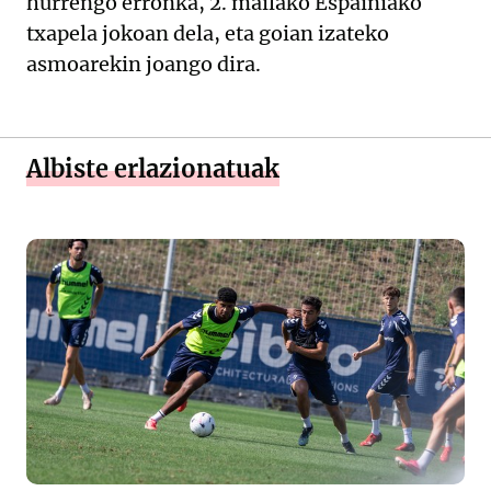
hurrengo erronka, 2. mailako Espainiako
txapela jokoan dela, eta goian izateko
asmoarekin joango dira.
Albiste erlazionatuak