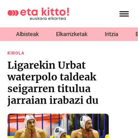
Albisteak
Elkarrizketak
Iritzia
KIROLA
Ligarekin Urbat
waterpolo taldeak
seigarren titulua
jarraian irabazi du