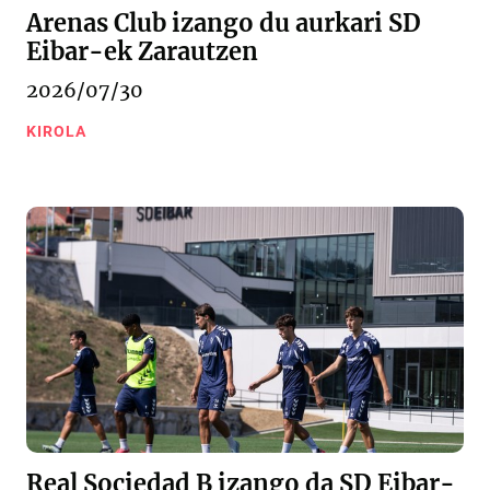
Arenas Club izango du aurkari SD
Eibar-ek Zarautzen
2026/07/30
KIROLA
Real Sociedad B izango da SD Eibar-