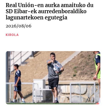
Real Unión-en aurka amaituko du
SD Eibar-ek aurredenboraldiko
lagunartekoen egutegia
2026/08/06
KIROLA