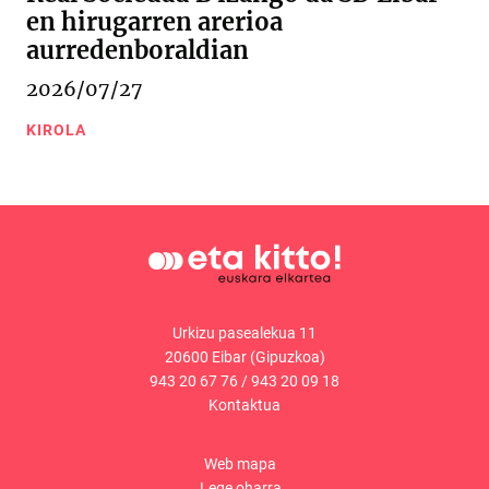
en hirugarren arerioa
aurredenboraldian
2026/07/27
KIROLA
Urkizu pasealekua 11
20600 Eibar (Gipuzkoa)
943 20 67 76
/
943 20 09 18
Kontaktua
Web mapa
Lege oharra