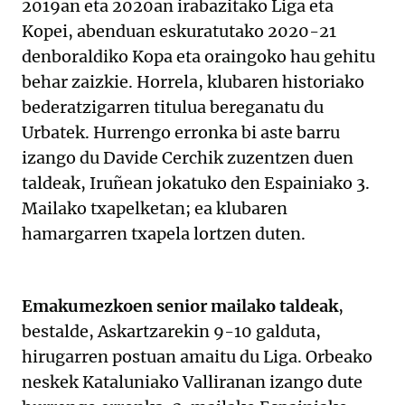
2019an eta 2020an irabazitako Liga eta
Kopei, abenduan eskuratutako 2020-21
denboraldiko Kopa eta oraingoko hau gehitu
behar zaizkie. Horrela, klubaren historiako
bederatzigarren titulua bereganatu du
Urbatek. Hurrengo erronka bi aste barru
izango du Davide Cerchik zuzentzen duen
taldeak, Iruñean jokatuko den Espainiako 3.
Mailako txapelketan; ea klubaren
hamargarren txapela lortzen duten.
Emakumezkoen senior mailako taldeak
,
bestalde, Askartzarekin 9-10 galduta,
hirugarren postuan amaitu du Liga. Orbeako
neskek Kataluniako Valliranan izango dute