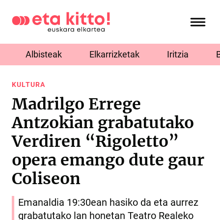
Albisteak
Elkarrizketak
Iritzia
KULTURA
Madrilgo Errege
Antzokian grabatutako
Verdiren “Rigoletto”
opera emango dute gaur
Coliseon
Emanaldia 19:30ean hasiko da eta aurrez
grabatutako lan honetan Teatro Realeko