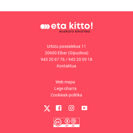
Urkizu pasealekua 11
20600 Eibar (Gipuzkoa)
943 20 67 76
/
943 20 09 18
Kontaktua
Web mapa
Lege oharra
Cookieak-politika