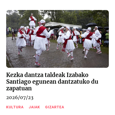
Kezka dantza taldeak Izabako
Santiago egunean dantzatuko du
zapatuan
2026/07/23
KULTURA
JAIAK
GIZARTEA