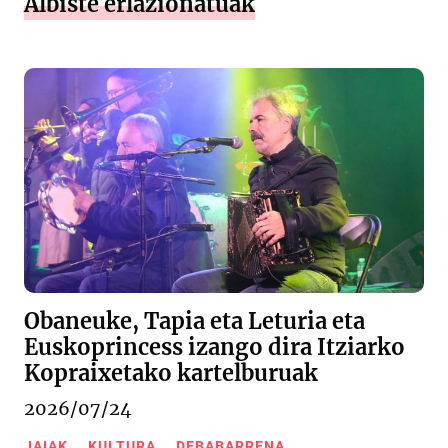
Albiste erlazionatuak
Obaneuke, Tapia eta Leturia eta
Euskoprincess izango dira Itziarko
Kopraixetako kartelburuak
2026/07/24
JAIAK
KULTURA
DEBABARRENA