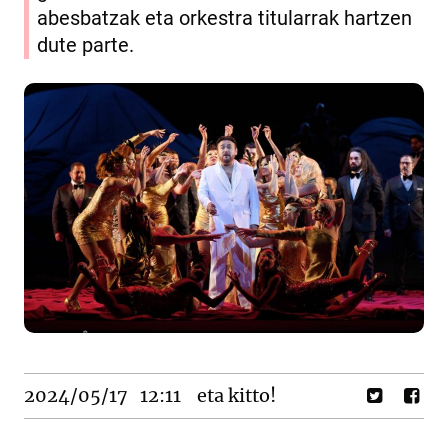
abesbatzak eta orkestra titularrak hartzen
dute parte.
2024/05/17
12:11
eta kitto!