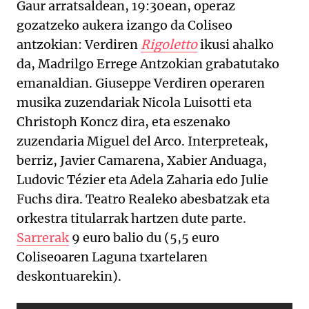
Gaur arratsaldean, 19:30ean, operaz
gozatzeko aukera izango da Coliseo
antzokian: Verdiren
Rigoletto
ikusi ahalko
da, Madrilgo Errege Antzokian grabatutako
emanaldian. Giuseppe Verdiren operaren
musika zuzendariak Nicola Luisotti eta
Christoph Koncz dira, eta eszenako
zuzendaria Miguel del Arco. Interpreteak,
berriz, Javier Camarena, Xabier Anduaga,
Ludovic Tézier eta Adela Zaharia edo Julie
Fuchs dira. Teatro Realeko abesbatzak eta
orkestra titularrak hartzen dute parte.
Sarrerak
9 euro balio du (5,5 euro
Coliseoaren Laguna txartelaren
deskontuarekin).