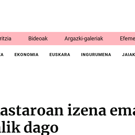
Iritzia
Bideoak
Argazki-galeriak
Efeme
ZA
EKONOMIA
EUSKARA
INGURUMENA
JAIA
astaroan izena em
lik dago