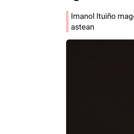
Imanol Ituiño mag
astean