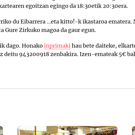
lkartearen egoitzan egingo da 18:30etik 20:30era.
iko du Eibarrera …eta kitto!-k ikastaroa ematera.
 eta Gure Zirkuko magoa da gaur egun.
lik dago. Honako
inprimaki
hau bete daiteke, elkar
z deitu 943200918 zenbakira. Izen-emateak 5€ bali