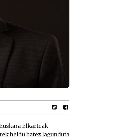
 Euskara Elkarteak
rek heldu batez lagunduta