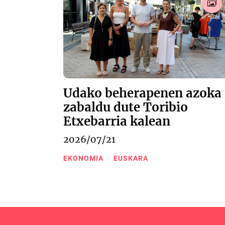
Udako beherapenen azoka
zabaldu dute Toribio
Etxebarria kalean
2026/07/21
EKONOMIA
EUSKARA