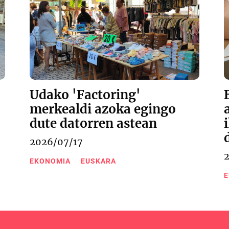
Udako 'Factoring'
merkealdi azoka egingo
dute datorren astean
2026/07/17
EKONOMIA
EUSKARA
E