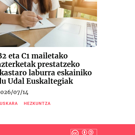
B2 eta C1 mailetako
azterketak prestatzeko
ikastaro laburra eskainiko
du Udal Euskaltegiak
2026/07/14
USKARA
HEZKUNTZA