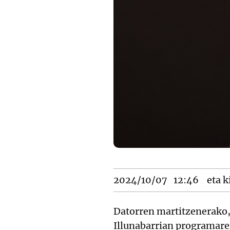
2024/10/07
12:46
eta k
Datorren martitzenerako, 
Illunabarrian programare