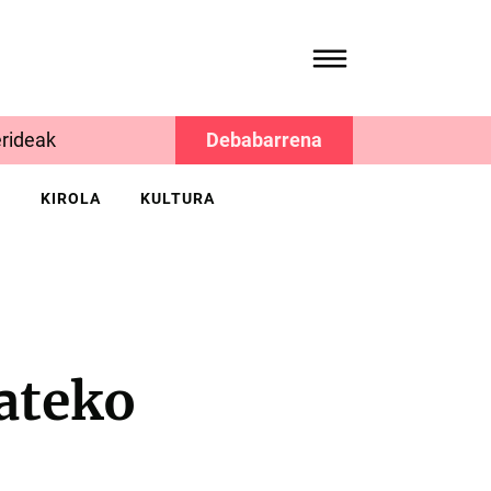
rideak
Debabarrena
K
KIROLA
KULTURA
ateko