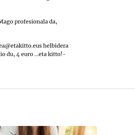
 Mago profesionala da,
tea@etakitto.eus helbidera
o du, 4 euro …eta kitto!-