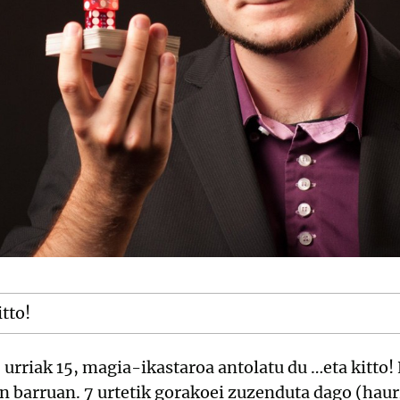
itto!
urriak 15, magia-ikastaroa antolatu du …eta kitto!
n barruan. 7 urtetik gorakoei zuzenduta dago (haur