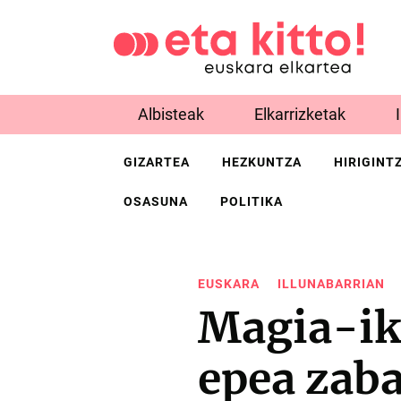
Albisteak
Elkarrizketak
GIZARTEA
HEZKUNTZA
HIRIGINT
OSASUNA
POLITIKA
EUSKARA
ILLUNABARRIAN
Magia-ik
epea zaba