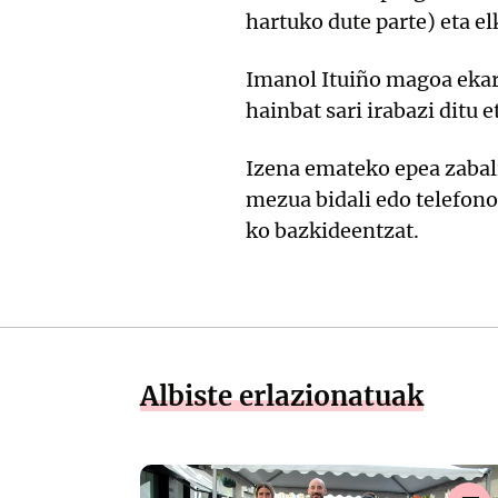
hartuko dute parte) eta e
Imanol Ituiño magoa ekarr
hainbat sari irabazi ditu
Izena emateko epea zaba
mezua bidali edo telefono
ko bazkideentzat.
Albiste erlazionatuak