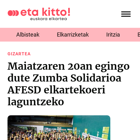
Albisteak
Elkarrizketak
Iritzia
GIZARTEA
Maiatzaren 20an egingo
dute Zumba Solidarioa
AFESD elkartekoeri
laguntzeko