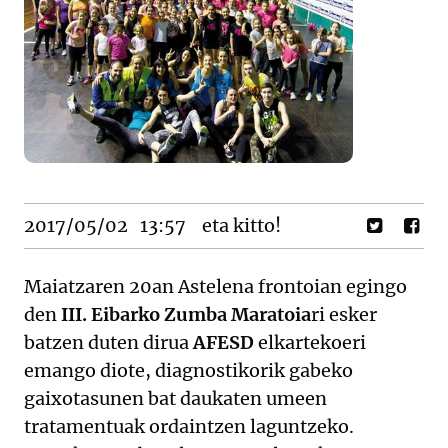
2017/05/02
13:57
eta kitto!
Maiatzaren 20an Astelena frontoian egingo
den
III. Eibarko Zumba Maratoia
ri esker
batzen duten dirua
AFESD
elkartekoeri
emango diote, diagnostikorik gabeko
gaixotasunen bat daukaten umeen
tratamentuak ordaintzen laguntzeko.