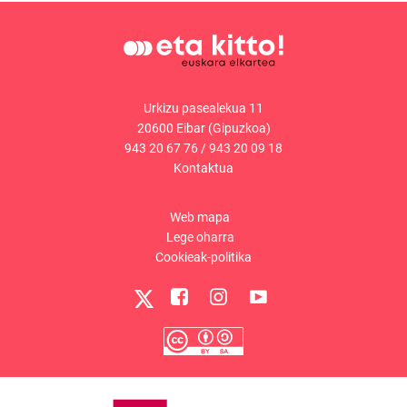
Urkizu pasealekua 11
20600 Eibar (Gipuzkoa)
943 20 67 76
/
943 20 09 18
Kontaktua
Web mapa
Lege oharra
Cookieak-politika