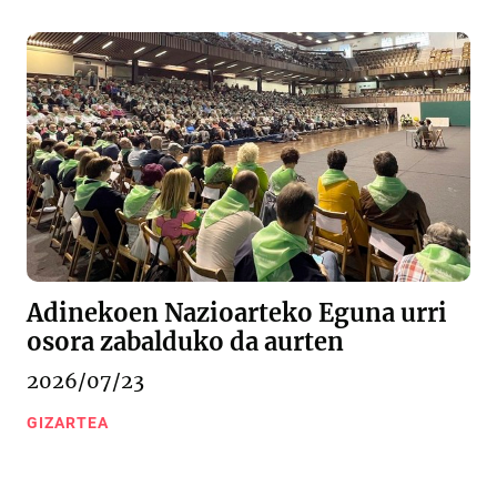
Adinekoen Nazioarteko Eguna urri
osora zabalduko da aurten
2026/07/23
GIZARTEA