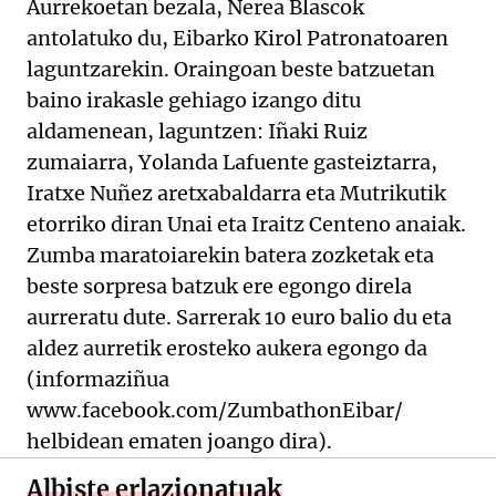
Aurrekoetan bezala, Nerea Blascok
antolatuko du, Eibarko Kirol Patronatoaren
laguntzarekin. Oraingoan beste batzuetan
baino irakasle gehiago izango ditu
aldamenean, laguntzen: Iñaki Ruiz
zumaiarra, Yolanda Lafuente gasteiztarra,
Iratxe Nuñez aretxabaldarra eta Mutrikutik
etorriko diran Unai eta Iraitz Centeno anaiak.
Zumba maratoiarekin batera zozketak eta
beste sorpresa batzuk ere egongo direla
aurreratu dute. Sarrerak 10 euro balio du eta
aldez aurretik erosteko aukera egongo da
(informaziñua
www.facebook.com/ZumbathonEibar/
helbidean ematen joango dira).
Albiste erlazionatuak