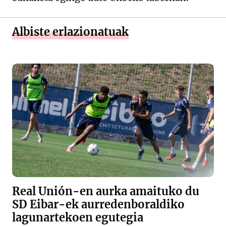
Albiste erlazionatuak
Real Unión-en aurka amaituko du
SD Eibar-ek aurredenboraldiko
lagunartekoen egutegia