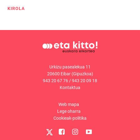
KIROLA
Urkizu pasealekua 11
20600 Eibar (Gipuzkoa)
943 20 67 76
/
943 20 09 18
Kontaktua
Web mapa
Lege oharra
Cookieak-politika