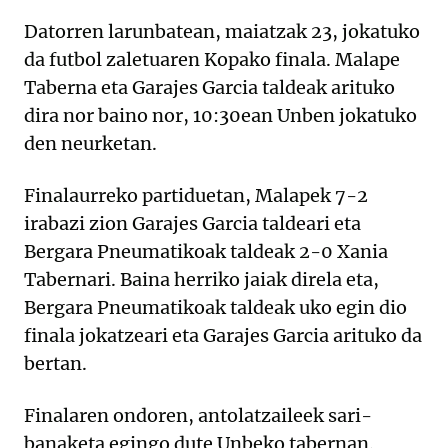
Datorren larunbatean, maiatzak 23, jokatuko
da futbol zaletuaren Kopako finala. Malape
Taberna eta Garajes Garcia taldeak arituko
dira nor baino nor, 10:30ean Unben jokatuko
den neurketan.
Finalaurreko partiduetan, Malapek 7-2
irabazi zion Garajes Garcia taldeari eta
Bergara Pneumatikoak taldeak 2-0 Xania
Tabernari. Baina herriko jaiak direla eta,
Bergara Pneumatikoak taldeak uko egin dio
finala jokatzeari eta Garajes Garcia arituko da
bertan.
Finalaren ondoren, antolatzaileek sari-
banaketa egingo dute Unbeko tabernan.