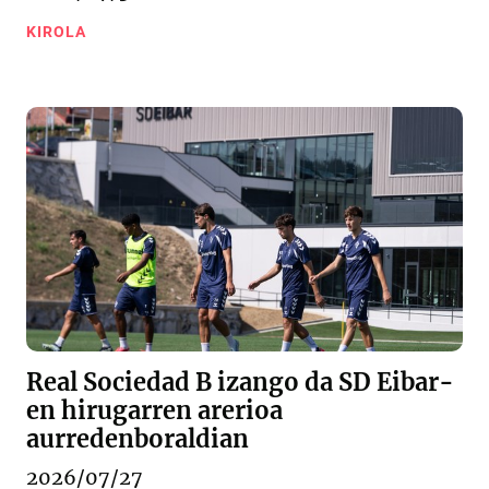
KIROLA
Real Sociedad B izango da SD Eibar-
en hirugarren arerioa
aurredenboraldian
2026/07/27