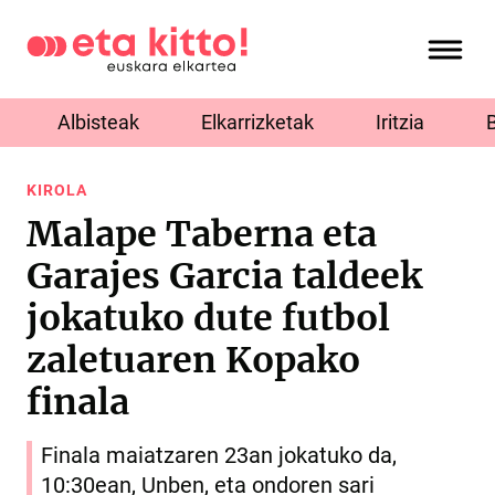
Albisteak
Elkarrizketak
Iritzia
KIROLA
Malape Taberna eta
Garajes Garcia taldeek
jokatuko dute futbol
zaletuaren Kopako
finala
Finala maiatzaren 23an jokatuko da,
10:30ean, Unben, eta ondoren sari