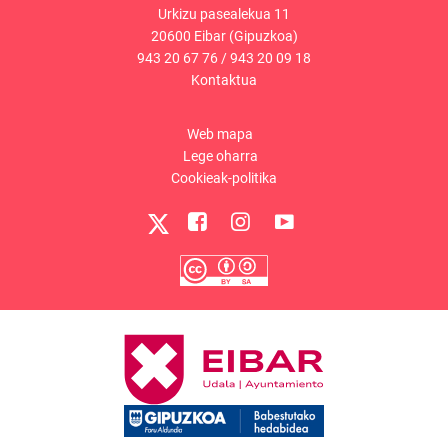
Urkizu pasealekua 11
20600 Eibar (Gipuzkoa)
943 20 67 76
/
943 20 09 18
Kontaktua
Web mapa
Lege oharra
Cookieak-politika