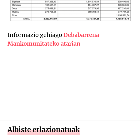
Informazio gehiago
Debabarrena
Mankomunitateko atarian
Albiste erlazionatuak