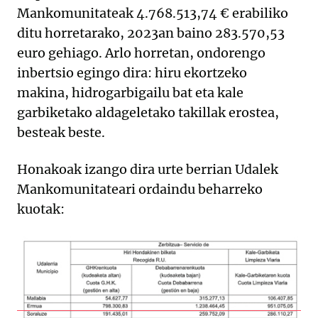
Mankomunitateak 4.768.513,74 € erabiliko
ditu horretarako, 2023an baino 283.570,53
euro gehiago. Arlo horretan, ondorengo
inbertsio egingo dira: hiru ekortzeko
makina, hidrogarbigailu bat eta kale
garbiketako aldageletako takillak erostea,
besteak beste.
Honakoak izango dira urte berrian Udalek
Mankomunitateari ordaindu beharreko
kuotak: