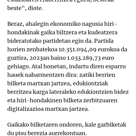
beste", diote.
Beraz, ahalegin ekonomiko nagusia hiri-
hondakinak gaika biltzera eta kudeatzera
bideratutako partidetan egin da. Partida
horien zenbatekoa 10.351.094,09 eurokoa da
guztira, 2023an baino 1.033.289,73 euro
gehiago. Atal honetan, indartu diren esparru
hauek nabarmentzen dira: zatiki berrien
bilketa martxan jartzea, edukiontziak
berritzea karga lateraleko edukiontzien bidez
eta hiri-hondakinen bilketa zerbitzuaren
digitalizazioa martxan jartzea.
Gaikako bilketaren ondoren, kale garbiketak
du pisu berezia aurrekontuan.