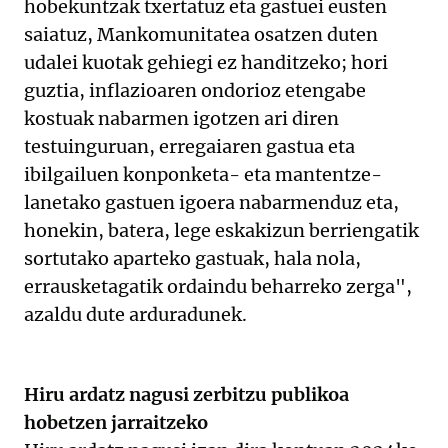
hobekuntzak txertatuz eta gastuei eusten
saiatuz, Mankomunitatea osatzen duten
udalei kuotak gehiegi ez handitzeko; hori
guztia, inflazioaren ondorioz etengabe
kostuak nabarmen igotzen ari diren
testuinguruan, erregaiaren gastua eta
ibilgailuen konponketa- eta mantentze-
lanetako gastuen igoera nabarmenduz eta,
honekin, batera, lege eskakizun berriengatik
sortutako aparteko gastuak, hala nola,
errausketagatik ordaindu beharreko zerga",
azaldu dute arduradunek.
Hiru ardatz nagusi zerbitzu publikoa
hobetzen jarraitzeko