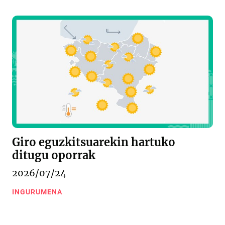
Giro eguzkitsuarekin hartuko
ditugu oporrak
2026/07/24
INGURUMENA