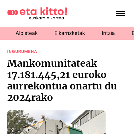
Albisteak
Elkarrizketak
Iritzia
INGURUMENA
Mankomunitateak
17.181.445,21 euroko
aurrekontua onartu du
2024rako