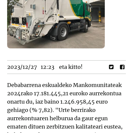
2023/12/27
12:23
eta kitto!
Debabarrena eskualdeko Mankomunitateak
2024rako 17.181.445,21 euroko aurrekontua
onartu du, iaz baino 1.246.958,45 euro
gehiago (% 7,82). "Urte berrirako
aurrekontuaren helburua da gaur egun
ematen dituen zerbitzuen kalitateari eustea,