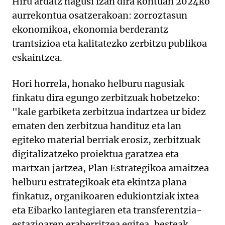
Hiru ardatz nagusi izan dira kontuan 2024ko
aurrekontua osatzerakoan: zorroztasun
ekonomikoa, ekonomia berderantz
trantsizioa eta kalitatezko zerbitzu publikoa
eskaintzea.
Hori horrela, honako helburu nagusiak
finkatu dira egungo zerbitzuak hobetzeko:
"kale garbiketa zerbitzua indartzea ur bidez
ematen den zerbitzua handituz eta lan
egiteko material berriak erosiz, zerbitzuak
digitalizatzeko proiektua garatzea eta
martxan jartzea, Plan Estrategikoa amaitzea
helburu estrategikoak eta ekintza plana
finkatuz, organikoaren edukiontziak ixtea
eta Eibarko lantegiaren eta transferentzia-
estazioaren eraberritzea egitea, besteak