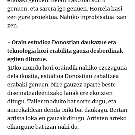
erabaki genuen. Belarritako bat sortu
genuen, eta sarera igo genuen. Horrela hasi
zen gure proiektua. Nahiko inprobisatua izan
zen.
- Orain estudioa Donostian daukazue eta
teknologia hori erabilita gauza desberdinak
egiten dituzue.
3Dko mundu hori oraindik nahiko ezezaguna
dela ikusita, estudioa Donostian zabaltzea
erabaki genuen. Nire gauzez aparte beste
diseinatzaileentzako lanak ere ekoizten
ditugu. Tailer moduko bat sortu dugu, eta
aurrekaldean denda txiki bat daukagu. Bertan
artista lokalen gauzak ditugu. Artisten arteko
elkargune bat izan nahi du.