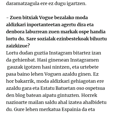
daramatzagula ere ez dugu igartzen.
- Zuen bitxiak Vogue bezalako moda
aldizkari inportanteetan agertu dira eta
denbora laburrean zuen markak ospe handia
lortu du. Sare sozialak ezinbestekoak bihurtu
zaizkizue?
Lortu dudan guztia Instagram bitartez izan
da gehienbat. Hasi ginenean Instagramen
gauzak igotzen hasi nintzen, eta urtebete
pasa baino lehen Voguen azaldu ginen. Ez
hor bakarrik, moda aldizkari gehiagotan ere
azaldu gara eta Estatu Batuetan oso ospetsua
den blog batean aipatu gintuzten. Horrek
nazioarte mailan saldu ahal izatea ahalbidetu
du. Gure lehen merkatua Espainia da eta