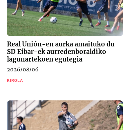
Real Unión-en aurka amaituko du
SD Eibar-ek aurredenboraldiko
lagunartekoen egutegia
2026/08/06
KIROLA