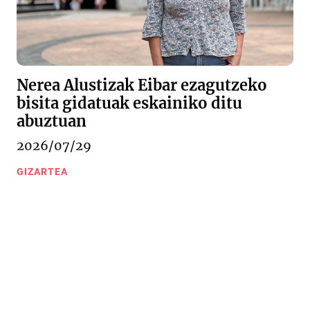
Nerea Alustizak Eibar ezagutzeko
bisita gidatuak eskainiko ditu
abuztuan
2026/07/29
GIZARTEA
Urkizu pasealekua 11