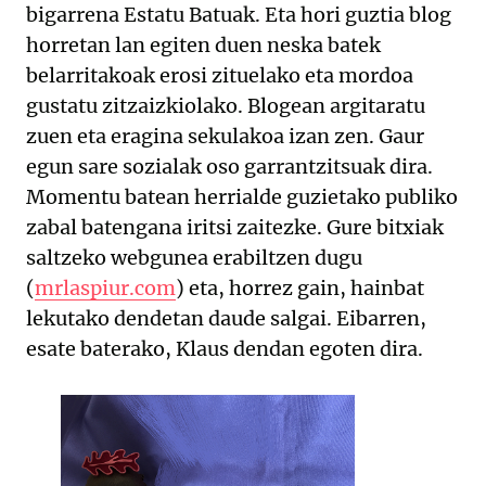
bigarrena Estatu Batuak. Eta hori guztia blog
horretan lan egiten duen neska batek
belarritakoak erosi zituelako eta mordoa
gustatu zitzaizkiolako. Blogean argitaratu
zuen eta eragina sekulakoa izan zen. Gaur
egun sare sozialak oso garrantzitsuak dira.
Momentu batean herrialde guzietako publiko
zabal batengana iritsi zaitezke. Gure bitxiak
saltzeko webgunea erabiltzen dugu
(
mrlaspiur.com
) eta, horrez gain, hainbat
lekutako dendetan daude salgai. Eibarren,
esate baterako, Klaus dendan egoten dira.