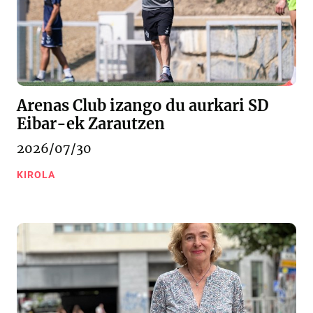
Arenas Club izango du aurkari SD
Eibar-ek Zarautzen
2026/07/30
KIROLA