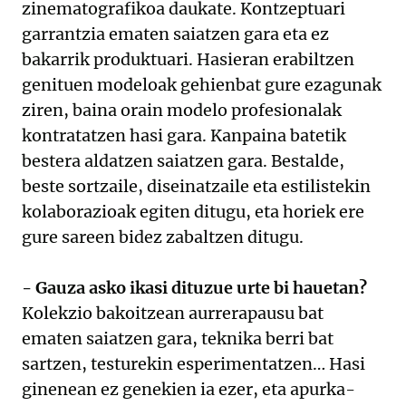
zinematografikoa daukate. Kontzeptuari
garrantzia ematen saiatzen gara eta ez
bakarrik produktuari. Hasieran erabiltzen
genituen modeloak gehienbat gure ezagunak
ziren, baina orain modelo profesionalak
kontratatzen hasi gara. Kanpaina batetik
bestera aldatzen saiatzen gara. Bestalde,
beste sortzaile, diseinatzaile eta estilistekin
kolaborazioak egiten ditugu, eta horiek ere
gure sareen bidez zabaltzen ditugu.
- Gauza asko ikasi dituzue urte bi hauetan?
Kolekzio bakoitzean aurrerapausu bat
ematen saiatzen gara, teknika berri bat
sartzen, testurekin esperimentatzen… Hasi
ginenean ez genekien ia ezer, eta apurka-