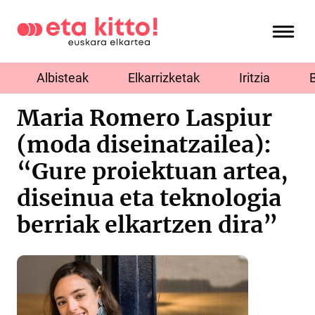
Albisteak
Elkarrizketak
Iritzia
Maria Romero Laspiur
(moda diseinatzailea):
“Gure proiektuan artea,
diseinua eta teknologia
berriak elkartzen dira”