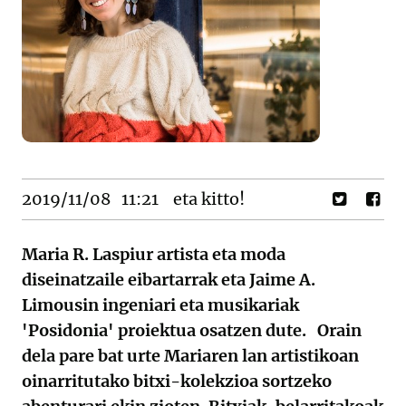
2019/11/08
11:21
eta kitto!
Maria R. Laspiur artista eta moda
diseinatzaile eibartarrak eta Jaime A.
Limousin ingeniari eta musikariak
'Posidonia' proiektua osatzen dute. Orain
dela pare bat urte Mariaren lan artistikoan
oinarritutako bitxi-kolekzioa sortzeko