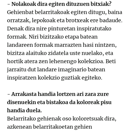
- Nolakoak dira egiten dituzuen bitxiak?
Gehienbat belarritakoak egiten ditugu, baina
orratzak, lepokoak eta brotxeak ere badaude.
Denak dira nire pinturetan inspiratutako
formak. Niri bizitzako etapa batean
landareen formak marrazten hasi nintzen,
bizitza alaituko zidatela uste nuelako, eta
hortik atera zen lehenengo kolekzioa. Beti
jarraitu dut landare imaginario batean
inspiratzen kolekzio guztiak egiteko.
- Arrakasta handia lortzen ari zara zure
disenuekin eta bistakoa da koloreak pisu
handia duela.
Belarritako gehienak oso koloretsuak dira,
azkenean belarritakoetan gehien