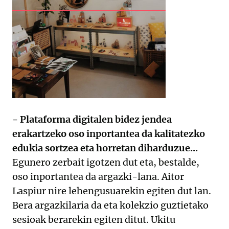
- Plataforma digitalen bidez jendea
erakartzeko oso inportantea da kalitatezko
edukia sortzea eta horretan diharduzue...
Egunero zerbait igotzen dut eta, bestalde,
oso inportantea da argazki-lana. Aitor
Laspiur nire lehengusuarekin egiten dut lan.
Bera argazkilaria da eta kolekzio guztietako
sesioak berarekin egiten ditut. Ukitu