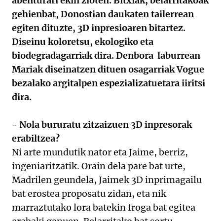
abenturari ekin zioten. Bitxiak, belarritakoak
gehienbat, Donostian daukaten tailerrean
egiten dituzte, 3D inpresioaren bitartez.
Diseinu koloretsu, ekologiko eta
biodegradagarriak dira. Denbora laburrean
Mariak diseinatzen dituen osagarriak Vogue
bezalako argitalpen espezializatuetara iiritsi
dira.
- Nola bururatu zitzaizuen 3D inpresorak
erabiltzea?
Ni arte mundutik nator eta Jaime, berriz,
ingeniaritzatik. Orain dela pare bat urte,
Madrilen geundela, Jaimek 3D inprimagailu
bat erostea proposatu zidan, eta nik
marraztutako lora batekin froga bat egitea