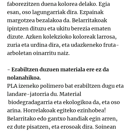
faborezitzen duena kolorea delako. Egia
esan, oso lagungarriak dira. Ezpainak
margotzea bezalakoa da. Belarritakoak
ipintzen dituzu eta ukitu berezia ematen
dizute. Azken kolekzioko koloreak larrosa,
zuria eta urdina dira, eta udazkeneko fruta-
arboletan oinarritu naiz.
- Erabiltzen duzuen materiala ere ez da
nolanahikoa.
PLA izeneko polimero bat erabiltzen dugu eta
landare-jatorria du. Material
biodegradagarria eta ekologikoa da, eta oso
arina. Horrelakoak egiteko ezinhobea!
Belarritako edo gantxo handiak egin arren,
ez dute pisatzen, eta erosoak dira. Soinean