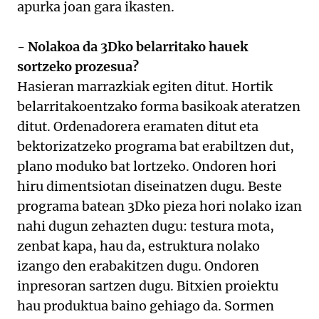
apurka joan gara ikasten.
- Nolakoa da 3Dko belarritako hauek
sortzeko prozesua?
Hasieran marrazkiak egiten ditut. Hortik
belarritakoentzako forma basikoak ateratzen
ditut. Ordenadorera eramaten ditut eta
bektorizatzeko programa bat erabiltzen dut,
plano moduko bat lortzeko. Ondoren hori
hiru dimentsiotan diseinatzen dugu. Beste
programa batean 3Dko pieza hori nolako izan
nahi dugun zehazten dugu: testura mota,
zenbat kapa, hau da, estruktura nolako
izango den erabakitzen dugu. Ondoren
inpresoran sartzen dugu. Bitxien proiektu
hau produktua baino gehiago da. Sormen