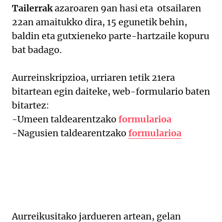
Tailerrak
azaroaren 9an hasi eta otsailaren
22an amaitukko dira, 15 egunetik behin,
baldin eta gutxieneko parte-hartzaile kopuru
bat badago.
Aurreinskripzioa, urriaren 1etik 21era
bitartean egin daiteke, web-formulario baten
bitartez:
-Umeen taldearentzako
formularioa
-Nagusien taldearentzako
formularioa
Aurreikusitako jardueren artean, gelan