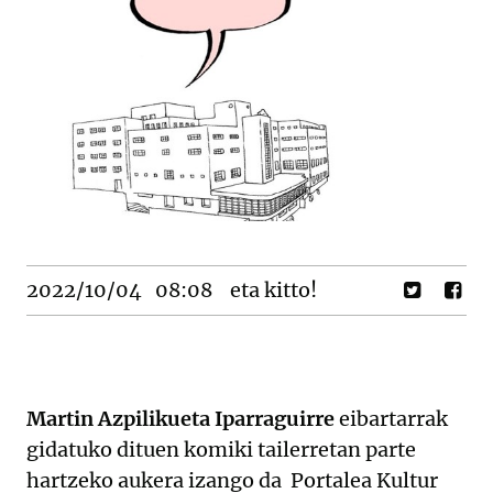
2022/10/04
08:08
eta kitto!
Martin Azpilikueta Iparraguirre
eibartarrak
gidatuko dituen komiki tailerretan parte
hartzeko aukera izango da Portalea Kultur