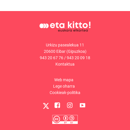
Urkizu pasealekua 11
20600 Eibar (Gipuzkoa)
943 20 67 76
/
943 20 09 18
Kontaktua
Web mapa
Lege oharra
Cookieak-politika