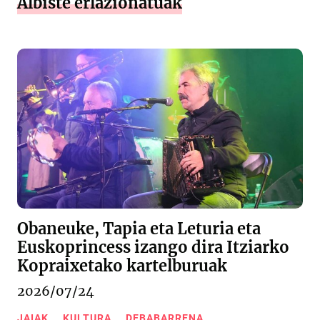
Albiste erlazionatuak
Obaneuke, Tapia eta Leturia eta
Euskoprincess izango dira Itziarko
Kopraixetako kartelburuak
2026/07/24
JAIAK
KULTURA
DEBABARRENA