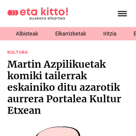
Albisteak
Elkarrizketak
Iritzia
KULTURA
Martin Azpilikuetak
komiki tailerrak
eskainiko ditu azarotik
aurrera Portalea Kultur
Etxean