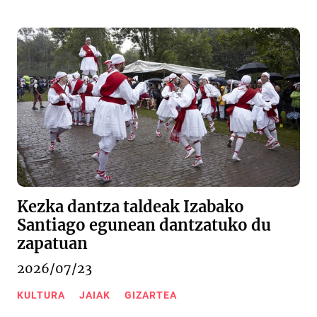
Kezka dantza taldeak Izabako
Santiago egunean dantzatuko du
zapatuan
2026/07/23
KULTURA
JAIAK
GIZARTEA