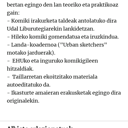
bertan egingo den lan teoriko eta praktikoaz
gain:
- Komiki irakurketa taldeak antolatuko dira
Udal Liburutegiarekin lankidetzan.
- Hileko komiki gomendatua eta iruzkindua.
- Landa-koadernoa ("Urban sketchers"
motako jarduerak).
- EHUko eta inguruko komikigileen
hitzaldiak.
- Taillarretan ekoitzitako materiala
autoeditatuko da.
- Ikasturte amaieran erakusketak egingo dira
originalekin.