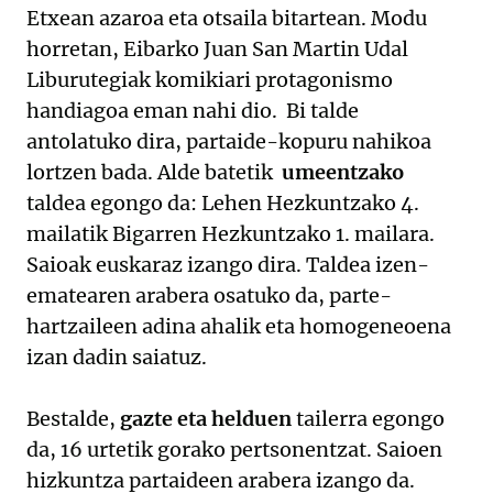
Etxean azaroa eta otsaila bitartean. Modu
horretan, Eibarko Juan San Martin Udal
Liburutegiak komikiari protagonismo
handiagoa eman nahi dio. Bi talde
antolatuko dira, partaide-kopuru nahikoa
lortzen bada. Alde batetik
umeentzako
taldea egongo da: Lehen Hezkuntzako 4.
mailatik Bigarren Hezkuntzako 1. mailara.
Saioak euskaraz izango dira. Taldea izen-
ematearen arabera osatuko da, parte-
hartzaileen adina ahalik eta homogeneoena
izan dadin saiatuz.
Bestalde,
gazte eta helduen
tailerra egongo
da, 16 urtetik gorako pertsonentzat. Saioen
hizkuntza partaideen arabera izango da.