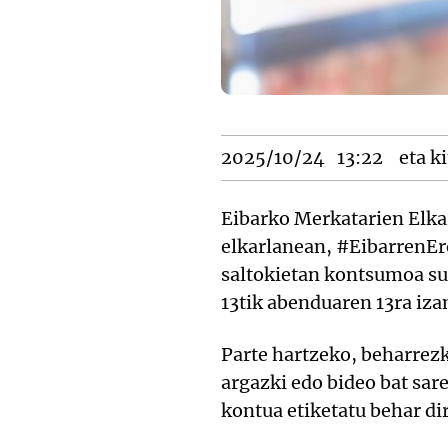
2025/10/24
13:22
eta ki
Eibarko Merkatarien Elka
elkarlanean, #EibarrenEr
saltokietan kontsumoa sus
13tik abenduaren 13ra iza
Parte hartzeko, beharrezk
argazki edo bideo bat sar
kontua etiketatu behar dir