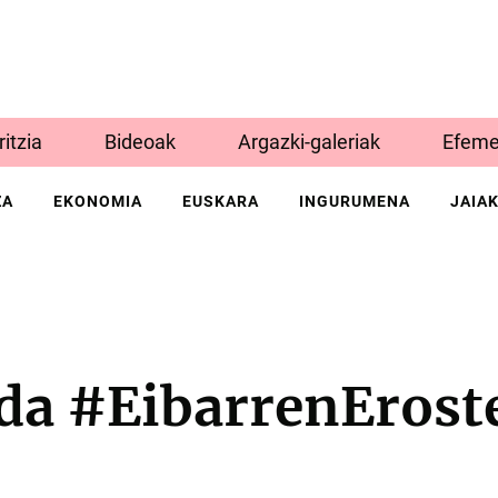
Iritzia
Bideoak
Argazki-galeriak
Efeme
ZA
EKONOMIA
EUSKARA
INGURUMENA
JAIA
da #EibarrenErost