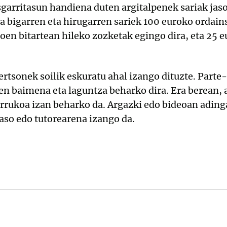
garritasun handiena duten argitalpenek sariak jaso
a bigarren eta hirugarren sariek 100 euroko ordain
oen bitartean hileko zozketak egingo dira, eta 25 e
pertsonek soilik eskuratu ahal izango dituzte. Parte
en baimena eta laguntza beharko dira. Era berean,
arrukoa izan beharko da. Argazki edo bideoan ading
aso edo tutorearena izango da.