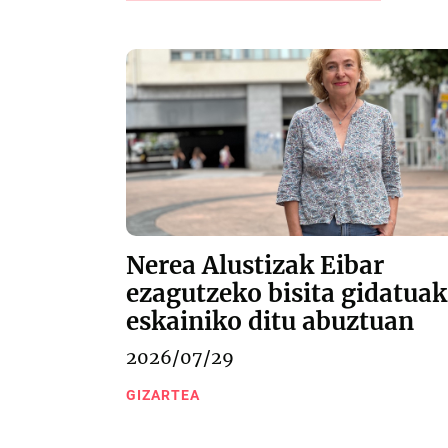
Nerea Alustizak Eibar
ezagutzeko bisita gidatuak
eskainiko ditu abuztuan
2026/07/29
GIZARTEA