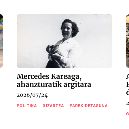
Mercedes Kareaga,
ahanzturatik argitara
2026/07/24
POLITIKA
GIZARTEA
PAREKIDETASUNA
G