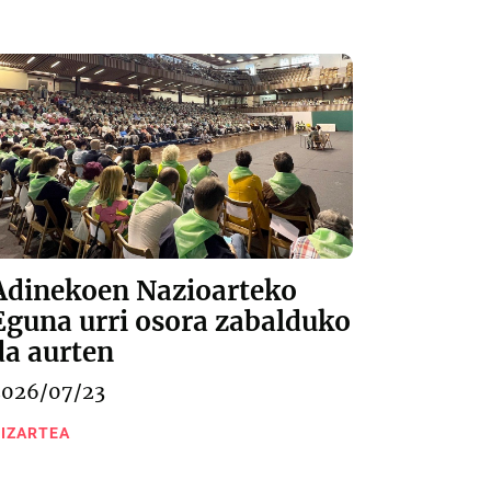
Adinekoen Nazioarteko
Eguna urri osora zabalduko
da aurten
2026/07/23
IZARTEA