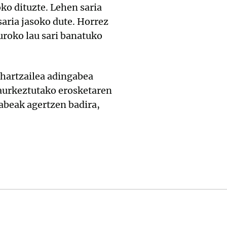
ko dituzte. Lehen saria
saria jasoko dute. Horrez
uroko lau sari banatuko
-hartzailea adingabea
 aurkeztutako erosketaren
abeak agertzen badira,