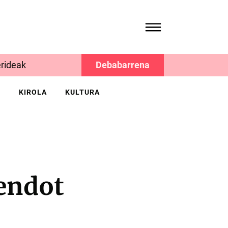
rideak
Debabarrena
K
KIROLA
KULTURA
endot