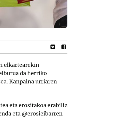
i elkartearekin
elburua da herriko
zea. Kanpaina urriaren
ea eta erositakoa erabiliz
denda eta @erosieibarren