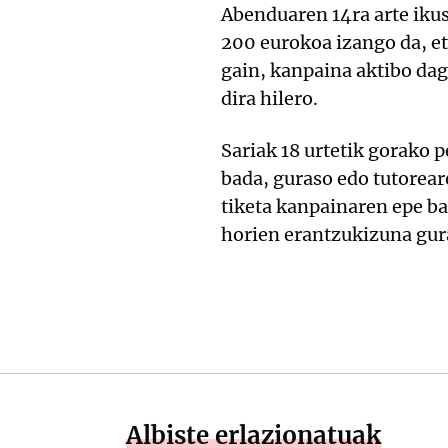
Abenduaren 14ra arte ikus
200 eurokoa izango da, et
gain, kanpaina aktibo dag
dira hilero.
Sariak 18 urtetik gorako 
bada, guraso edo tutorear
tiketa kanpainaren epe b
horien erantzukizuna gur
Albiste erlazionatuak