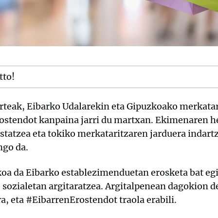
tto!
rteak, Eibarko Udalarekin eta Gipuzkoako merkatar
ostendot kanpaina jarri du martxan. Ekimenaren h
tatzea eta tokiko merkataritzaren jarduera indart
ngo da.
oa da Eibarko establezimenduetan erosketa bat egit
e sozialetan argitaratzea. Argitalpenean dagokion 
a, eta #EibarrenErostendot traola erabili.