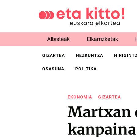
Albisteak
Elkarrizketak
GIZARTEA
HEZKUNTZA
HIRIGINT
OSASUNA
POLITIKA
EKONOMIA
GIZARTEA
Martxan 
kanpaina