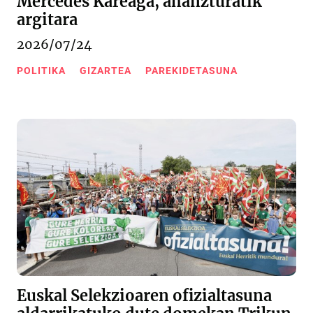
Mercedes Kareaga, ahanzturatik
argitara
2026/07/24
POLITIKA
GIZARTEA
PAREKIDETASUNA
Euskal Selekzioaren ofizialtasuna