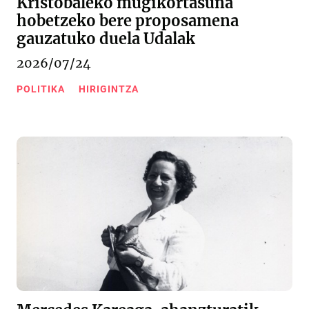
Kristobaleko mugikortasuna
hobetzeko bere proposamena
gauzatuko duela Udalak
2026/07/24
POLITIKA
HIRIGINTZA