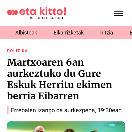
Albisteak
Elkarrizketak
Iritzia
POLITIKA
Martxoaren 6an
aurkeztuko du Gure
Eskuk Herritu ekimen
berria Eibarren
Errebalen izango da aurkezpena, 19:30ean.