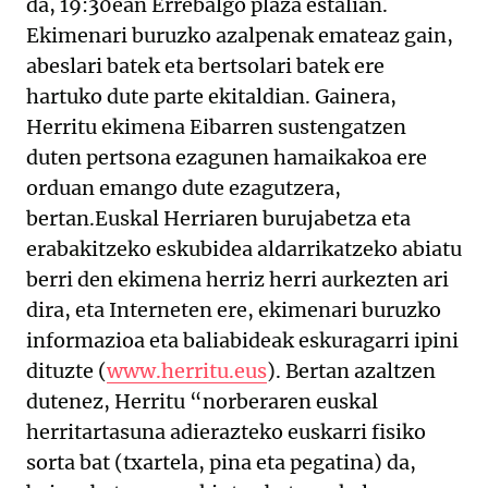
da, 19:30ean Errebalgo plaza estalian.
Ekimenari buruzko azalpenak emateaz gain,
abeslari batek eta bertsolari batek ere
hartuko dute parte ekitaldian. Gainera,
Herritu ekimena Eibarren sustengatzen
duten pertsona ezagunen hamaikakoa ere
orduan emango dute ezagutzera,
bertan.Euskal Herriaren burujabetza eta
erabakitzeko eskubidea aldarrikatzeko abiatu
berri den ekimena herriz herri aurkezten ari
dira, eta Interneten ere, ekimenari buruzko
informazioa eta baliabideak eskuragarri ipini
dituzte (
www.herritu.eus
). Bertan azaltzen
dutenez, Herritu “norberaren euskal
herritartasuna adierazteko euskarri fisiko
sorta bat (txartela, pina eta pegatina) da,