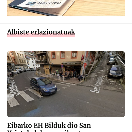
Albiste erlazionatuak
Eibarko EH Bilduk dio San