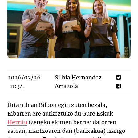
2026/02/26
Silbia Hernandez
11:34
Arrazola
Urtarrilean Bilbon egin zuten bezala,
Eibarren ere aurkeztuko du Gure Eskuk
Herritu
izeneko ekimen berria: datorren
astean, martxoaren 6an (barixakua) izango