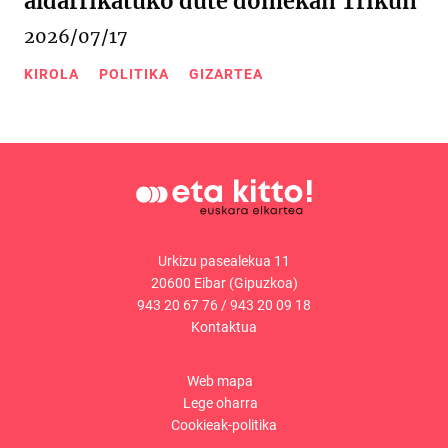
aldarrikatuko dute domekan Trikun
2026/07/17
KIROLA
POLITIKA
GIZARTEA
Urkizu pasealekua 11
20600 Eibar (Gipuzkoa)
943 20 67 76
/
943 20 09 18
Kontaktua
Web mapa
Lege oharra
Cookieak-politika