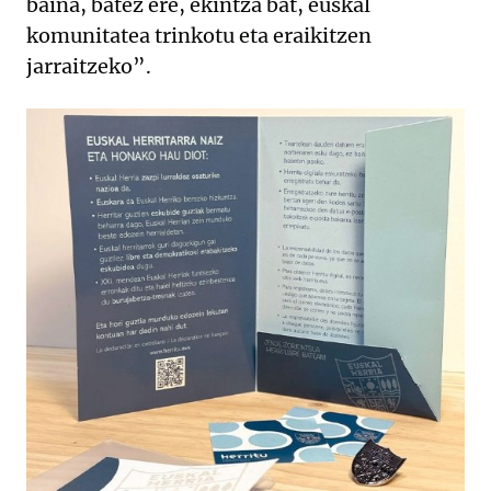
baina, batez ere, ekintza bat, euskal
komunitatea trinkotu eta eraikitzen
jarraitzeko”.