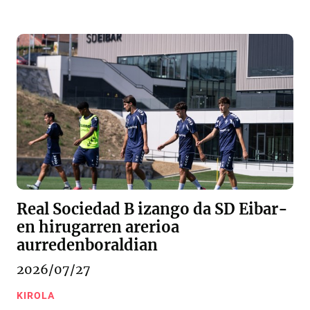
Real Sociedad B izango da SD Eibar-
en hirugarren arerioa
aurredenboraldian
2026/07/27
KIROLA