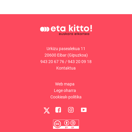
Urkizu pasealekua 11
20600 Eibar (Gipuzkoa)
943 20 67 76
/
943 20 09 18
Kontaktua
Web mapa
Lege oharra
Cookieak-politika