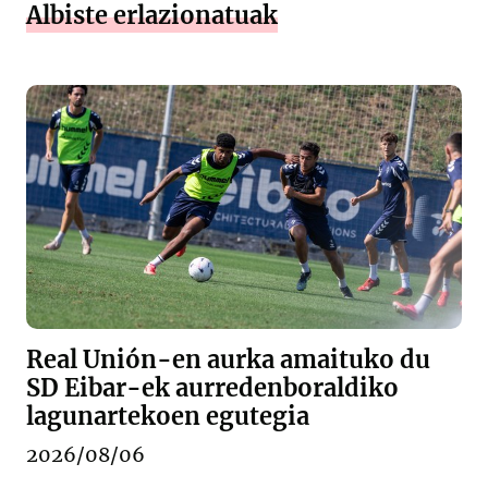
Albiste erlazionatuak
Real Unión-en aurka amaituko du
SD Eibar-ek aurredenboraldiko
lagunartekoen egutegia
2026/08/06