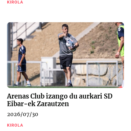
KIROLA
Arenas Club izango du aurkari SD
Eibar-ek Zarautzen
2026/07/30
KIROLA