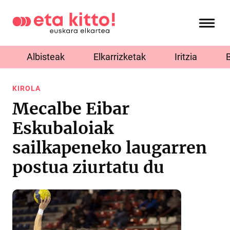
Albisteak
Elkarrizketak
Iritzia
KIROLA
Mecalbe Eibar
Eskubaloiak
sailkapeneko laugarren
postua ziurtatu du