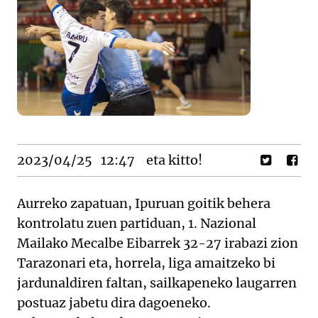
2023/04/25
12:47
eta kitto!
Aurreko zapatuan, Ipuruan goitik behera
kontrolatu zuen partiduan, 1. Nazional
Mailako Mecalbe Eibarrek 32-27 irabazi zion
Tarazonari eta, horrela, liga amaitzeko bi
jardunaldiren faltan, sailkapeneko laugarren
postuaz jabetu dira dagoeneko.