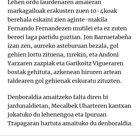
Lehen ordu laurdenaren amaieran
markagailuak erakusten zuen 10-4koak
berehala eskaini zien aginte-makila
Fernando Fernandezen mutilei eta ez zuten
berori laga partidu guztian. Jon Barruetabeña
izan zen, aurreko asteburuan bezala, gol
gehien lortu zituena, 11rekin, eta Andoni
Yarzaren zazpiak eta Garikoitz Vigueraren
bostak gehituta, azkenean hiruren artean
taldearen gol gehienak eskuratu zituzten.
Denboraldia amaitzeko falta diren bi
jardunaldietan, Mecalbek Uharteren kantxan
jokatuko du lehenengoa eta Ipuruan
Trapagaran hartuta amaituko du denboraldia.