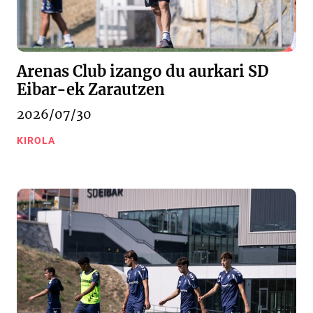
Arenas Club izango du aurkari SD
Eibar-ek Zarautzen
2026/07/30
KIROLA