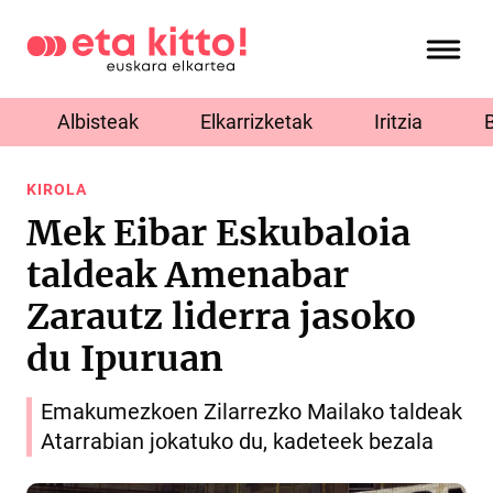
Albisteak
Elkarrizketak
Iritzia
KIROLA
Mek Eibar Eskubaloia
taldeak Amenabar
Zarautz liderra jasoko
du Ipuruan
Emakumezkoen Zilarrezko Mailako taldeak
Atarrabian jokatuko du, kadeteek bezala