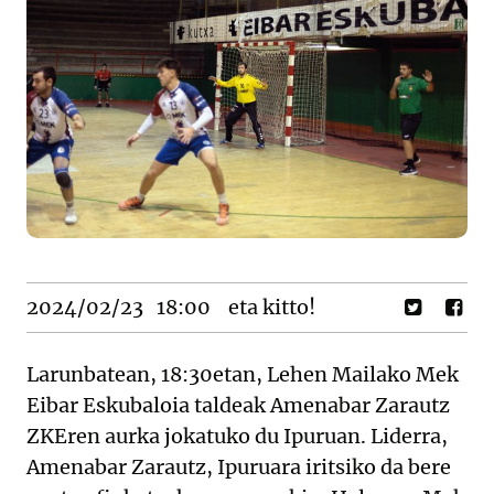
2024/02/23
18:00
eta kitto!
Larunbatean, 18:30etan, Lehen Mailako Mek
Eibar Eskubaloia taldeak Amenabar Zarautz
ZKEren aurka jokatuko du Ipuruan. Liderra,
Amenabar Zarautz, Ipuruara iritsiko da bere