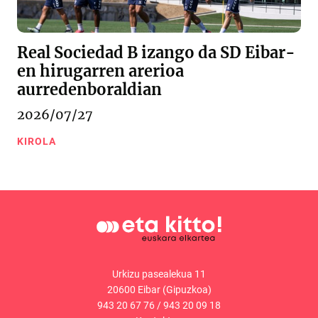
Real Sociedad B izango da SD Eibar-
en hirugarren arerioa
aurredenboraldian
2026/07/27
KIROLA
Urkizu pasealekua 11
20600 Eibar (Gipuzkoa)
943 20 67 76
/
943 20 09 18