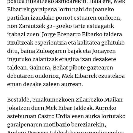
postua finkatzeko asmoarekin. Hala ere, Mek
Eibarrek garaipena lortu nahi du joaneko
partidan izandako porrot estuaren ondoren,
non Zarautzek 32-30eko tarte estuagatik
irabazi zuen. Jorge Ecenarro Eibarko taldera
itzultzeak esperientzia eta kalitatea gehituko
ditu, baina Zuloagaren bajak eta Jonayren
inguruko zalantzak eragina izan dezakete
taldean. Gainera, Beñat pibote gaztearen
debutaren ondorioz, Mek Eibarrek ezustekoa
eman dezake zaleen aurrean.
Bestalde, emakumezkoen Zilarrezko Mailan
jokatzen duen Mek Eibar taldeak. Aurreko
asteburuan Castro Urdialesen aurka lortutako
garaipenaren motibazio bereziarekin,
Andoni Perezen taldeak bere errendimendua