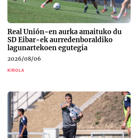
Real Unión-en aurka amaituko du
SD Eibar-ek aurredenboraldiko
lagunartekoen egutegia
2026/08/06
KIROLA