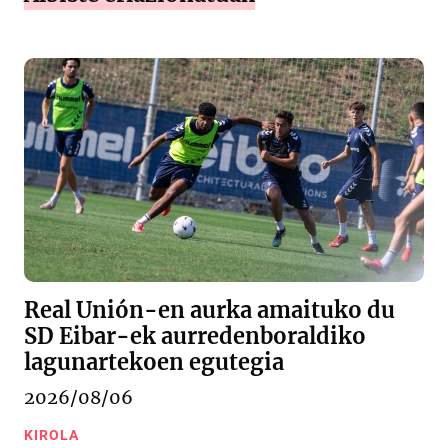
Real Unión-en aurka amaituko du
SD Eibar-ek aurredenboraldiko
lagunartekoen egutegia
2026/08/06
KIROLA