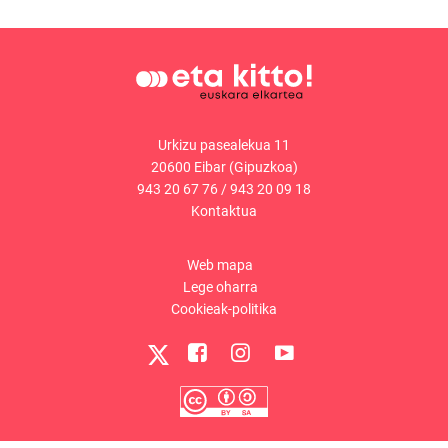
Urkizu pasealekua 11
20600 Eibar (Gipuzkoa)
943 20 67 76
/
943 20 09 18
Kontaktua
Web mapa
Lege oharra
Cookieak-politika