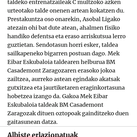
taldeko entrenatzaileak C multzoko azken
urteotako talde onenen artean kokatzen du.
Prestakuntza oso onarekin, Asobal Ligako
atezain ohi bat dute atean, ahalmen fisiko
handiko defentsa eta eraso arriskutsua lerro
guztietan. Sendotasun horri esker, taldea
sailkapeneko bigarren postuan dago. Mek
Eibar Eskubaloia taldearen helburua BM
Casademont Zaragozaren erasoko jokoa
zailtzea, aurreko astean egindako akatsak
gutxitzea eta jaurtiketaren eraginkortasuna
hobetzea izango da. Gakoa Mek Eibar
Eskubaloia taldeak BM Casademont
Zaragozak dituen oztopoak gainditzeko duen
gaitasunean datza.
Albiste erlazionatuak