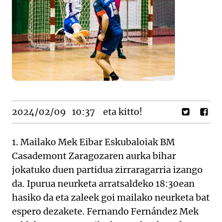
2024/02/09
10:37
eta kitto!
1. Mailako Mek Eibar Eskubaloiak BM
Casademont Zaragozaren aurka bihar
jokatuko duen partidua zirraragarria izango
da. Ipurua neurketa arratsaldeko 18:30ean
hasiko da eta zaleek goi mailako neurketa bat
espero dezakete. Fernando Fernández Mek