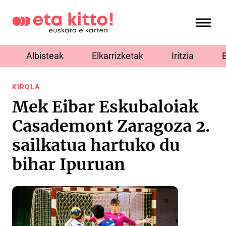
Albisteak
Elkarrizketak
Iritzia
KIROLA
Mek Eibar Eskubaloiak
Casademont Zaragoza 2.
sailkatua hartuko du
bihar Ipuruan