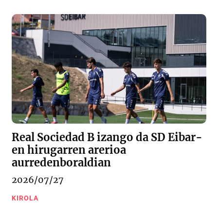
Real Sociedad B izango da SD Eibar-
en hirugarren arerioa
aurredenboraldian
2026/07/27
KIROLA