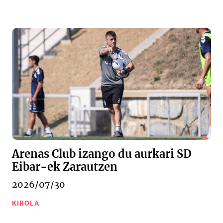
Arenas Club izango du aurkari SD
Eibar-ek Zarautzen
2026/07/30
KIROLA