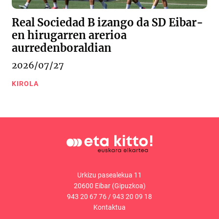
Real Sociedad B izango da SD Eibar-
en hirugarren arerioa
aurredenboraldian
2026/07/27
KIROLA
Urkizu pasealekua 11
20600 Eibar (Gipuzkoa)
943 20 67 76
/
943 20 09 18
Kontaktua