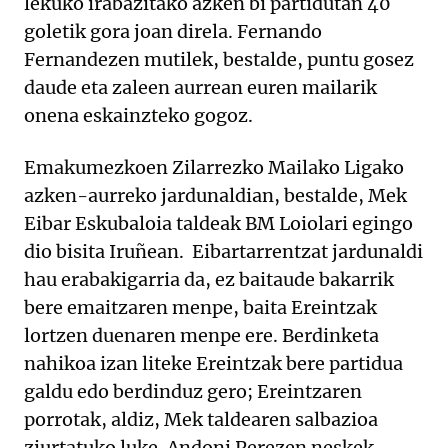
lekuko irabazitako azken bi partidutan 40
goletik gora joan direla. Fernando
Fernandezen mutilek, bestalde, puntu gosez
daude eta zaleen aurrean euren mailarik
onena eskainzteko gogoz.
Emakumezkoen Zilarrezko Mailako Ligako
azken-aurreko jardunaldian, bestalde, Mek
Eibar Eskubaloia taldeak BM Loiolari egingo
dio bisita Iruñean. Eibartarrentzat jardunaldi
hau erabakigarria da, ez baitaude bakarrik
bere emaitzaren menpe, baita Ereintzak
lortzen duenaren menpe ere. Berdinketa
nahikoa izan liteke Ereintzak bere partidua
galdu edo berdinduz gero; Ereintzaren
porrotak, aldiz, Mek taldearen salbazioa
ziurtatuko luke. Andoni Perezen neskek,