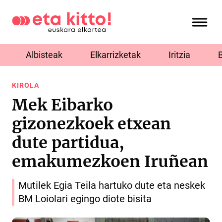
Albisteak
Elkarrizketak
Iritzia
KIROLA
Mek Eibarko
gizonezkoek etxean
dute partidua,
emakumezkoen Iruñean
Mutilek Egia Teila hartuko dute eta neskek
BM Loiolari egingo diote bisita