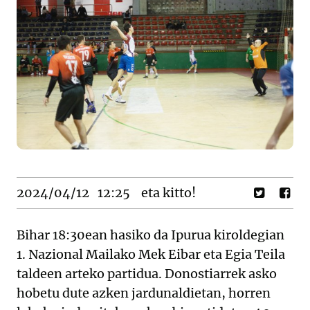
2024/04/12
12:25
eta kitto!
Bihar 18:30ean hasiko da Ipurua kiroldegian
1. Nazional Mailako Mek Eibar eta Egia Teila
taldeen arteko partidua. Donostiarrek asko
hobetu dute azken jardunaldietan, horren