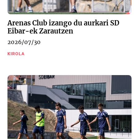
Arenas Club izango du aurkari SD
Eibar-ek Zarautzen
2026/07/30
KIROLA