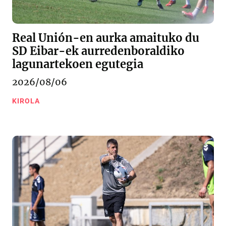
Real Unión-en aurka amaituko du
SD Eibar-ek aurredenboraldiko
lagunartekoen egutegia
2026/08/06
KIROLA