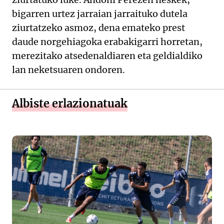
bigarren urtez jarraian jarraituko dutela
ziurtatzeko asmoz, dena emateko prest
daude norgehiagoka erabakigarri horretan,
merezitako atsedenaldiaren eta geldialdiko
lan neketsuaren ondoren.
Albiste erlazionatuak