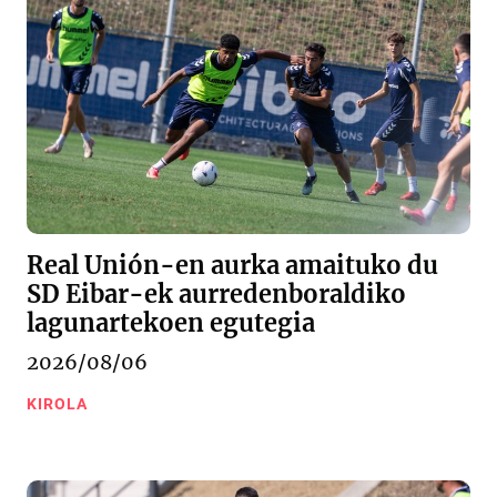
Real Unión-en aurka amaituko du
SD Eibar-ek aurredenboraldiko
lagunartekoen egutegia
2026/08/06
KIROLA