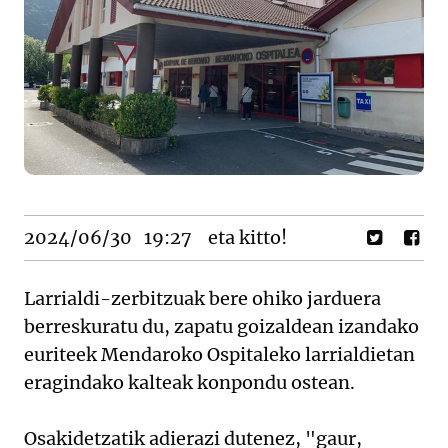
2024/06/30
19:27
eta kitto!
Larrialdi-zerbitzuak bere ohiko jarduera
berreskuratu du, zapatu goizaldean izandako
euriteek Mendaroko Ospitaleko larrialdietan
eragindako kalteak konpondu ostean.
Osakidetzatik adierazi dutenez, "gaur,