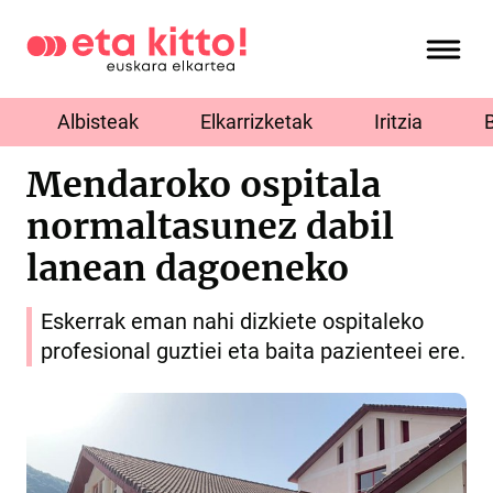
Albisteak
Elkarrizketak
Iritzia
Mendaroko ospitala
normaltasunez dabil
lanean dagoeneko
Eskerrak eman nahi dizkiete ospitaleko
profesional guztiei eta baita pazienteei ere.