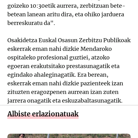
goizeko 10:30etik aurrera, zerbitzuan bete-
betean lanean aritu dira, eta ohiko jarduera
berreskuratu da".
Osakidetza Euskal Osasun Zerbitzu Publikoak
eskerrak eman nahi dizkie Mendaroko
ospitaleko profesional guztiei, atzoko
egoeran erakutsitako prestasunagatik eta
egindako ahaleginagatik. Era berean,
eskerrak eman nahi dizkie pazienteek izan
zituzten eragozpenen aurrean izan zuten
jarrera onagatik eta eskuzabaltasunagatik.
Albiste erlazionatuak