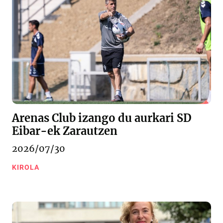
Arenas Club izango du aurkari SD
Eibar-ek Zarautzen
2026/07/30
KIROLA