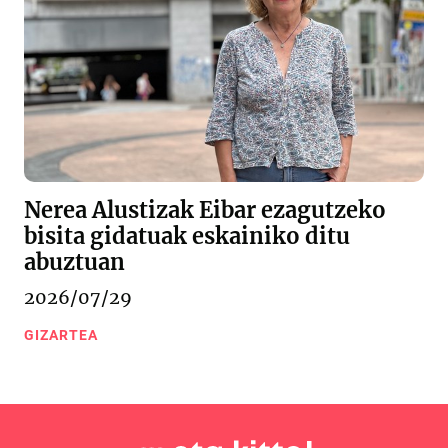
Nerea Alustizak Eibar ezagutzeko
bisita gidatuak eskainiko ditu
abuztuan
2026/07/29
GIZARTEA