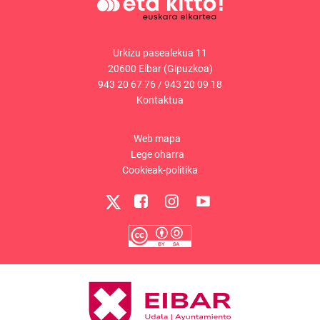
Urkizu pasealekua 11
20600 Eibar (Gipuzkoa)
943 20 67 76
/
943 20 09 18
Kontaktua
Web mapa
Lege oharra
Cookieak-politika