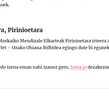
koek.
a, Pirinioetara
orkaiko Mendizale Elkarteak Pirinioetara irteera a
rlet – Ozako Ohiana ibilbidea egingo dute bi egune
edo izena eman nahi izanez gero,
hona jo
dezakezue