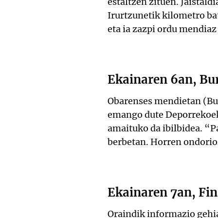
estaltzen zituen. Jaistal
Irurtzunetik kilometro ba
eta ia zazpi ordu mendiaz
Ekainaren 6an, Bu
Obarenses mendietan (Bur
emango dute Deporrekoek 
amaituko da ibilbidea. “
berbetan. Horren ondorioz
Ekainaren 7an, Fin
Oraindik informazio gehia