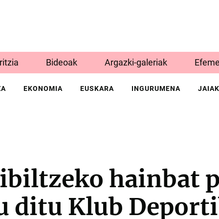
Iritzia
Bideoak
Argazki-galeriak
Efeme
ZA
EKONOMIA
EUSKARA
INGURUMENA
JAIA
biltzeko hainbat 
u ditu Klub Deport