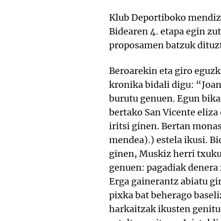
Klub Deportiboko mendiza
Bidearen 4. etapa egin zu
proposamen batzuk dituz
Beroarekin eta giro eguzk
kronika bidali digu: “Joa
burutu genuen. Egun bika
bertako San Vicente eliza
iritsi ginen. Bertan monas
mendea).) estela ikusi. B
ginen, Muskiz herri txuku
genuen: pagadiak denera z
Erga gainerantz abiatu gi
pixka bat beherago baseli
harkaitzak ikusten genitu