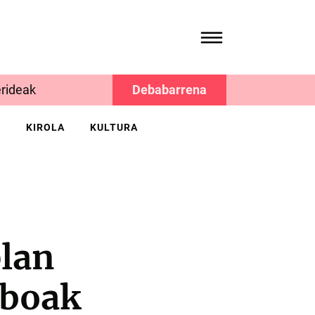
rideak
Debabarrena
K
KIROLA
KULTURA
plan
iboak