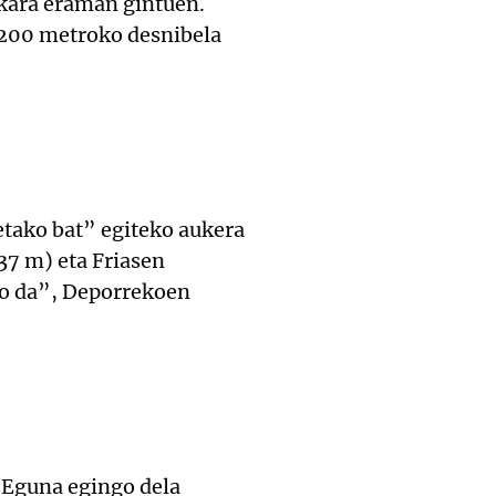
xkara eraman gintuen.
 1200 metroko desnibela
tako bat” egiteko aukera
7 m) eta Friasen
go da”, Deporrekoen
a Eguna egingo dela