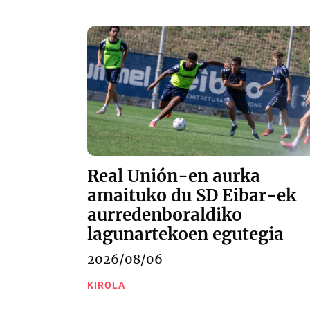
Real Unión-en aurka
amaituko du SD Eibar-ek
aurredenboraldiko
lagunartekoen egutegia
2026/08/06
KIROLA