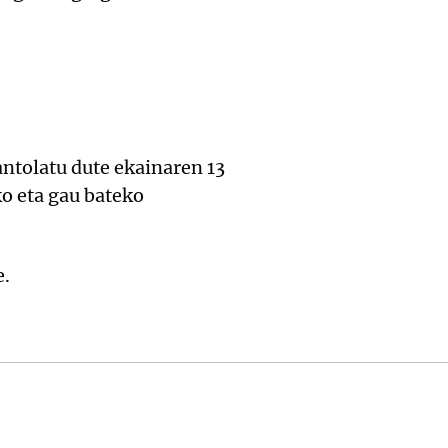
ntolatu dute ekainaren 13
ko eta gau bateko
.