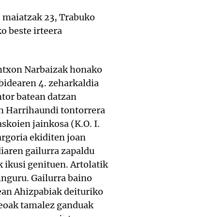
, maiatzak 23, Trabuko
o beste irteera
 Antxon Narbaizak honako
bidearen 4. zeharkaldia
ntor batean datzan
an Harrihaundi tontorrera
skoien jainkosa (K.O. I.
argoria ekiditen joan
iaren gailurra zapaldu
ikusi genituen. Artolatik
inguru. Gailurra baino
ean Ahizpabiak deituriko
ineoak tamalez ganduak