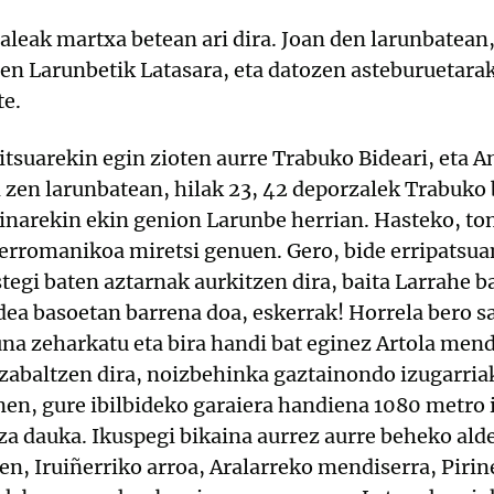
leak martxa betean ari dira. Joan den larunbatean
ten Larunbetik Latasara, eta datozen asteburuetarak
te.
itsuarekin egin zioten aurre Trabuko Bideari, eta
n zen larunbatean, hilak 23, 42 deporzalek Trabuko 
inarekin ekin genion Larunbe herrian. Hasteko, to
 erromanikoa miretsi genuen. Gero, bide erripatsu
tegi baten aztarnak aurkitzen dira, baita Larrahe ba
idea basoetan barrena doa, eskerrak! Horrela bero s
na zeharkatu eta bira handi bat eginez Artola mend
abaltzen dira, noizbehinka gaztainondo izugarriak 
nen, gure ibilbideko garaiera handiena 1080 metro 
za dauka. Ikuspegi bikaina aurrez aurre beheko ald
en, Iruiñerriko arroa, Aralarreko mendiserra, Pir