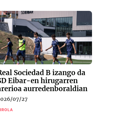
Real Sociedad B izango da
SD Eibar-en hirugarren
arerioa aurredenboraldian
2026/07/27
IROLA