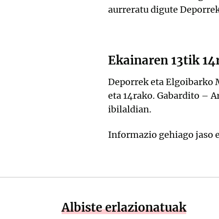
aurreratu digute Deporre
Ekainaren 13tik 14r
Deporrek eta Elgoibarko M
eta 14rako. Gabardito – A
ibilaldian.
Informazio gehiago jaso 
Albiste erlazionatuak