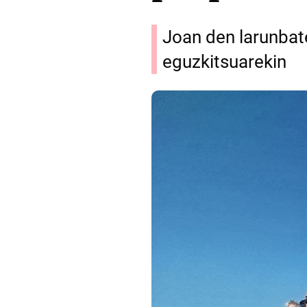
Joan den larunbat
eguzkitsuarekin