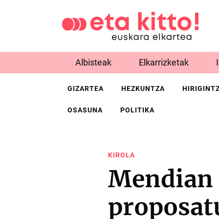
Albisteak
Elkarrizketak
GIZARTEA
HEZKUNTZA
HIRIGINT
OSASUNA
POLITIKA
KIROLA
Mendian i
proposat