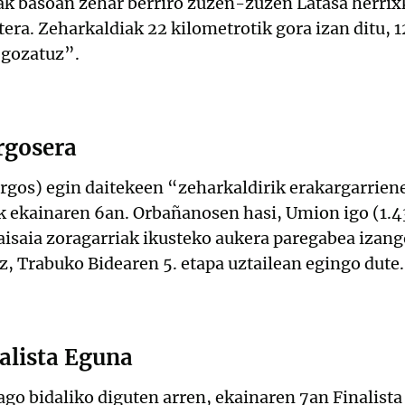
diak basoan zehar berriro zuzen-zuzen Latasa herri
tera. Zeharkaldiak 22 kilometrotik gora izan ditu,
 gozatuz”.
rgosera
gos) egin daitekeen “zeharkaldirik erakargarriene
ekainaren 6an. Orbañanosen hasi, Umion igo (1.43
Paisaia zoragarriak ikusteko aukera paregabea izan
, Trabuko Bidearen 5. etapa uztailean egingo dute.
alista Eguna
go bidaliko diguten arren, ekainaren 7an Finalist