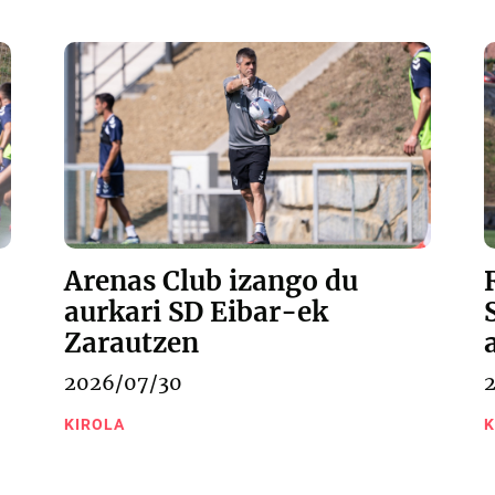
Arenas Club izango du
aurkari SD Eibar-ek
Zarautzen
2026/07/30
KIROLA
K