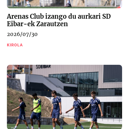
Arenas Club izango du aurkari SD
Eibar-ek Zarautzen
2026/07/30
KIROLA