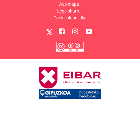
Web mapa
Lege oharra
Cookieak-politika