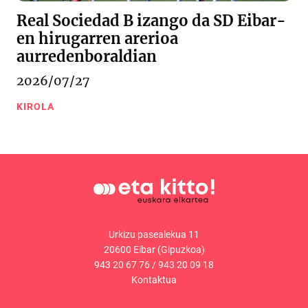
Real Sociedad B izango da SD Eibar-
en hirugarren arerioa
aurredenboraldian
2026/07/27
KIROLA
Urkizu pasealekua 11
20600 Eibar (Gipuzkoa)
943 20 67 76
/
943 20 09 18
Kontaktua