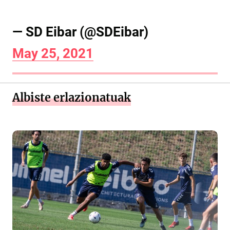
— SD Eibar (@SDEibar)
May 25, 2021
Albiste erlazionatuak