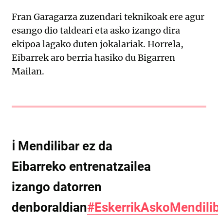
Fran Garagarza zuzendari teknikoak ere agur
esango dio taldeari eta asko izango dira
ekipoa lagako duten jokalariak. Horrela,
Eibarrek aro berria hasiko du Bigarren
Mailan.
ℹ️ Mendilibar ez da
Eibarreko entrenatzailea
izango datorren
denboraldian
#EskerrikAskoMendili