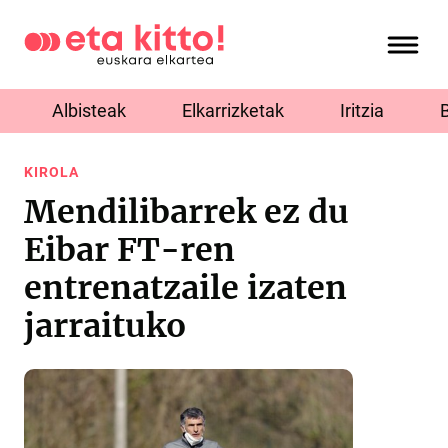
Albisteak
Elkarrizketak
Iritzia
KIROLA
Mendilibarrek ez du
Eibar FT-ren
entrenatzaile izaten
jarraituko