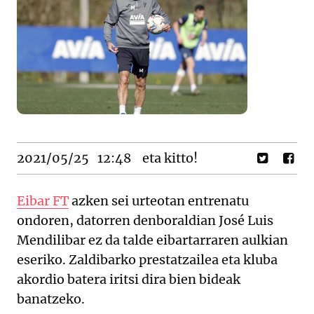
2021/05/25
12:48
eta kitto!
Eibar FT
azken sei urteotan entrenatu
ondoren, datorren denboraldian José Luis
Mendilibar ez da talde eibartarraren aulkian
eseriko. Zaldibarko prestatzailea eta kluba
akordio batera iritsi dira bien bideak
banatzeko.