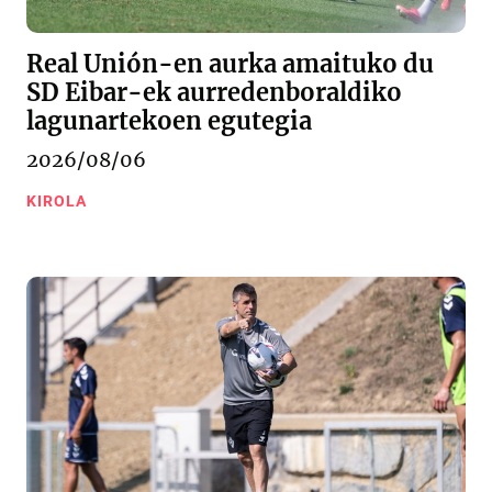
Real Unión-en aurka amaituko du
SD Eibar-ek aurredenboraldiko
lagunartekoen egutegia
2026/08/06
KIROLA