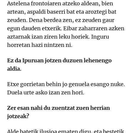
Astelena frontoiaren atzeko aldean, bien
artean, aspaldi baserri bat eta aroztegi bat
zeuden. Dena berdea zen, ez zeuden gaur
egun dauden etxerik. Eibar zaharraren azken
aztarnak izan ziren leku horiek. Inguru
horretan hazi nintzen ni.
Ez da Ipuruan jotzen duzuen lehenengo
aldia.
Etxe gorrietan behin jo genuela esango nuke.
Duela urte asko izan zen hori.
Zer esan nahi du zuentzat zuen herrian
jotzeak?
Alde batetik ilusioa ematen digu, eta bestetik