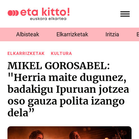
Albisteak
Elkarrizketak
Iritzia
ELKARRIZKETAK
KULTURA
MIKEL GOROSABEL:
"Herria maite dugunez,
badakigu Ipuruan jotzea
oso gauza polita izango
dela”