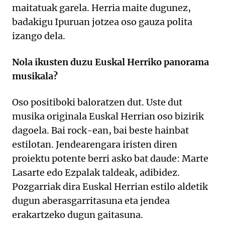
maitatuak garela. Herria maite dugunez,
badakigu Ipuruan jotzea oso gauza polita
izango dela.
Nola ikusten duzu Euskal Herriko panorama
musikala?
Oso positiboki baloratzen dut. Uste dut
musika originala Euskal Herrian oso bizirik
dagoela. Bai rock-ean, bai beste hainbat
estilotan. Jendearengara iristen diren
proiektu potente berri asko bat daude: Marte
Lasarte edo Ezpalak taldeak, adibidez.
Pozgarriak dira Euskal Herrian estilo aldetik
dugun aberasgarritasuna eta jendea
erakartzeko dugun gaitasuna.