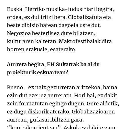
Euskal Herriko musika-industriari begira,
ordea, ez dut iritzi bera. Globalizatuta eta
beste dibisio batean dagoela uste dut.
Negozioa besterik ez dute bilatzen,
kulturaren kaltetan. Makrofestibalak dira
horren erakusle, esaterako.
Aurrera begira, EH Sukarrak ba al du
proiekturik eskuartean?
Bueno… ez naiz gezurretan aritzekoa, baina
ezin dut ezer ez aurreratu. Hori bai, ez dakit
zein formatutan egingo dugun. Gure aldetik,
ez dugu diskorik aterako. Globalizazioaren
aurrean, gu lasai ibiltzen gara,
“kontrakorrientean”. Askok ez dakite gaur