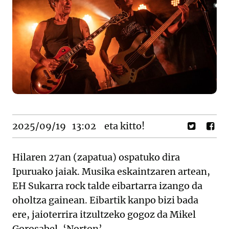
2025/09/19
13:02
eta kitto!
Hilaren 27an (zapatua) ospatuko dira
Ipuruako jaiak. Musika eskaintzaren artean,
EH Sukarra rock talde eibartarra izango da
oholtza gainean. Eibartik kanpo bizi bada
ere, jaioterrira itzultzeko gogoz da Mikel
Gorosabel, ‘Norton’.