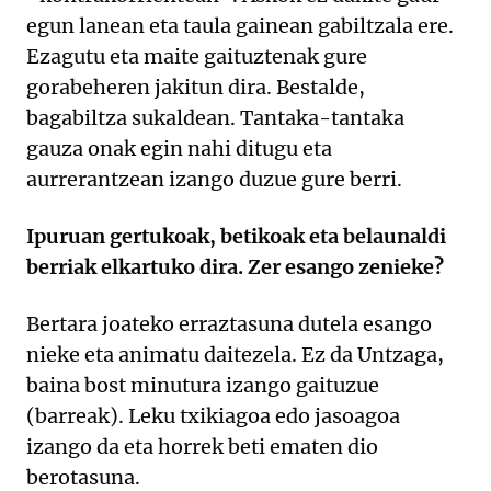
egun lanean eta taula gainean gabiltzala ere.
Ezagutu eta maite gaituztenak gure
gorabeheren jakitun dira. Bestalde,
bagabiltza sukaldean. Tantaka-tantaka
gauza onak egin nahi ditugu eta
aurrerantzean izango duzue gure berri.
Ipuruan gertukoak, betikoak eta belaunaldi
berriak elkartuko dira. Zer esango zenieke?
Bertara joateko erraztasuna dutela esango
nieke eta animatu daitezela. Ez da Untzaga,
baina bost minutura izango gaituzue
(barreak). Leku txikiagoa edo jasoagoa
izango da eta horrek beti ematen dio
berotasuna.