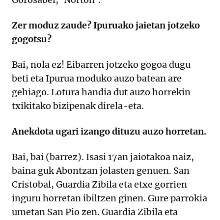
Zer moduz zaude? Ipuruako jaietan jotzeko
gogotsu?
Bai, nola ez! Eibarren jotzeko gogoa dugu
beti eta Ipurua moduko auzo batean are
gehiago. Lotura handia dut auzo horrekin
txikitako bizipenak direla-eta.
Anekdota ugari izango dituzu auzo horretan.
Bai, bai (barrez). Isasi 17an jaiotakoa naiz,
baina guk Abontzan jolasten genuen. San
Cristobal, Guardia Zibila eta etxe gorrien
inguru horretan ibiltzen ginen. Gure parrokia
umetan San Pio zen. Guardia Zibila eta