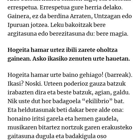
errespetua. Errespetua gure herria delako.
Gainera, ez da berdina Arraten, Untzagan edo
Ipuruan jotzea. Leku bakoitzak bere
argitasuna edo berezitasuna du: bere magia.
Hogeita hamar urtez ibili zarete oholtza
gainean. Asko ikasiko zenuten urte hauetan.
Hogeita hamar urte baino gehiago! (barreak).
Ikasi? Noski. Urteen poderioz gauza batzuk
irabazten dira eta beste batzuk, agian, galdu.
Nik uste dut hor badagoela “ekilibrio” bat.
Eta heldutasunak beti dakar bere alde ona:
honaino iritsi garela eta hemen gaudela,
musikaren bitartez nortzuk garen erakusteko
gaitasuna dugula eta badakigula oso