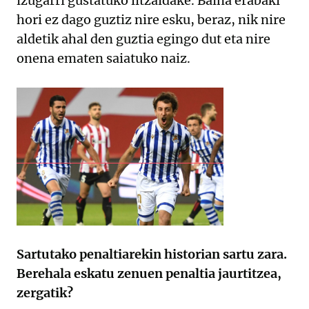
izugarri gustatuko litzaidake. Baina erabaki
hori ez dago guztiz nire esku, beraz, nik nire
aldetik ahal den guztia egingo dut eta nire
onena ematen saiatuko naiz.
Sartutako penaltiarekin historian sartu zara.
Berehala eskatu zenuen penaltia jaurtitzea,
zergatik?