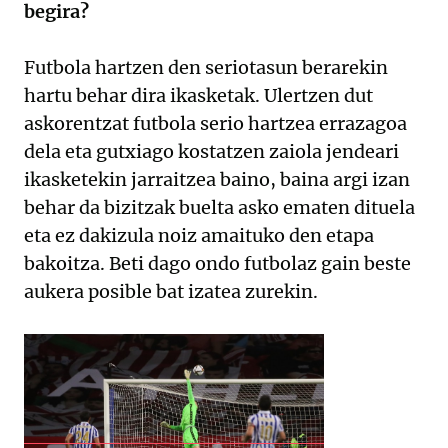
begira?
Futbola hartzen den seriotasun berarekin
hartu behar dira ikasketak. Ulertzen dut
askorentzat futbola serio hartzea errazagoa
dela eta gutxiago kostatzen zaiola jendeari
ikasketekin jarraitzea baino, baina argi izan
behar da bizitzak buelta asko ematen dituela
eta ez dakizula noiz amaituko den etapa
bakoitza. Beti dago ondo futbolaz gain beste
aukera posible bat izatea zurekin.