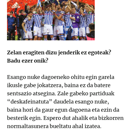
Zelan eragiten dizu jenderik ez egoteak?
Badu ezer onik?
Esango nuke dagoeneko ohitu egin garela
ikusle gabe jokatzera, baina ez da batere
sentsazio atsegina. Zale gabeko partiduak
“deskafeinatuta” daudela esango nuke,
baina hori da gaur egun dagoena eta ezin da
besterik egin. Espero dut ahalik eta bizkorren
normaltasunera bueltatu ahal izatea.