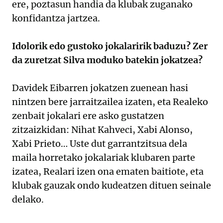
ere, poztasun handia da klubak zuganako
konfidantza jartzea.
Idolorik edo gustoko jokalaririk baduzu? Zer
da zuretzat Silva moduko batekin jokatzea?
Davidek Eibarren jokatzen zuenean hasi
nintzen bere jarraitzailea izaten, eta Realeko
zenbait jokalari ere asko gustatzen
zitzaizkidan: Nihat Kahveci, Xabi Alonso,
Xabi Prieto… Uste dut garrantzitsua dela
maila horretako jokalariak klubaren parte
izatea, Realari izen ona ematen baitiote, eta
klubak gauzak ondo kudeatzen dituen seinale
delako.