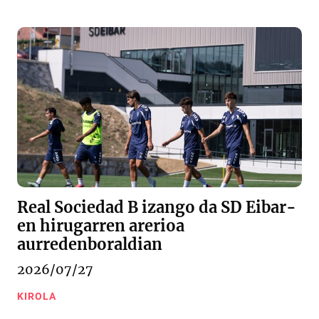
Real Sociedad B izango da SD Eibar-
en hirugarren arerioa
aurredenboraldian
2026/07/27
KIROLA