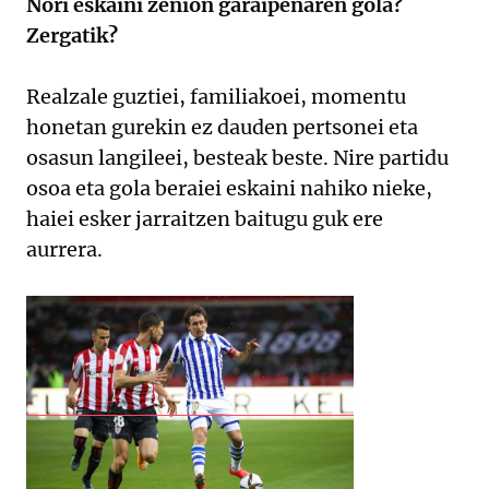
Nori eskaini zenion garaipenaren gola?
Zergatik?
Realzale guztiei, familiakoei, momentu
honetan gurekin ez dauden pertsonei eta
osasun langileei, besteak beste. Nire partidu
osoa eta gola beraiei eskaini nahiko nieke,
haiei esker jarraitzen baitugu guk ere
aurrera.