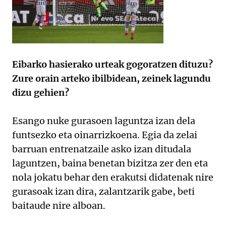
Eibarko hasierako urteak gogoratzen dituzu?
Zure orain arteko ibilbidean, zeinek lagundu
dizu gehien?
Esango nuke gurasoen laguntza izan dela
funtsezko eta oinarrizkoena. Egia da zelai
barruan entrenatzaile asko izan ditudala
laguntzen, baina benetan bizitza zer den eta
nola jokatu behar den erakutsi didatenak nire
gurasoak izan dira, zalantzarik gabe, beti
baitaude nire alboan.