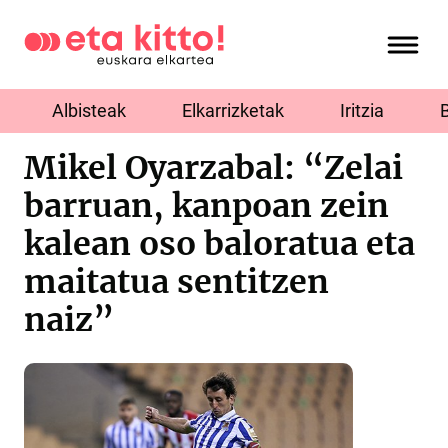
Albisteak
Elkarrizketak
Iritzia
Mikel Oyarzabal: “Zelai
barruan, kanpoan zein
kalean oso baloratua eta
maitatua sentitzen
naiz”