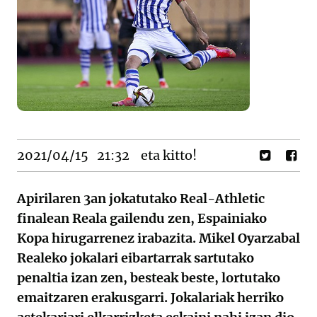
2021/04/15
21:32
eta kitto!
Apirilaren 3an jokatutako Real-Athletic
finalean Reala gailendu zen, Espainiako
Kopa hirugarrenez irabazita. Mikel Oyarzabal
Realeko jokalari eibartarrak sartutako
penaltia izan zen, besteak beste, lortutako
emaitzaren erakusgarri. Jokalariak herriko