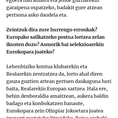
egoera hau amaitu eta jende guztiarekin
garaipena ospatzeko, badakit gure atzean
pertsona asko daudela eta.
Zeintzuk dira zure hurrengo erronkak?
Europako sailkatzeko postua lortzea zelan
ikusten duzu? Asmorik bai selekzioarekin
Eurokopara joateko?
Lehenbiziko kontua klubarekin eta
Realarekin zentratzea da, lortu ahal diren
gauza guztien artean gertuen daukaguna hori
baita, Realarekin Europan sartzea. Hala ere,
behin denboraldia amaitzean, aukera baldin
badago eta konbokatzen banaute,
Eurokopara zein Olinpiar Jokoetara joatea