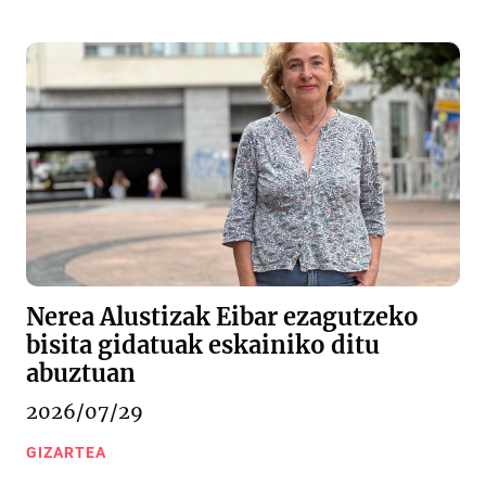
Nerea Alustizak Eibar ezagutzeko
bisita gidatuak eskainiko ditu
abuztuan
2026/07/29
GIZARTEA