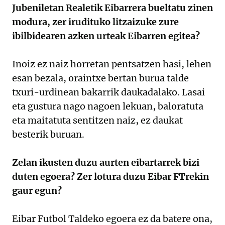
Jubeniletan Realetik Eibarrera bueltatu zinen
modura, zer irudituko litzaizuke zure
ibilbidearen azken urteak Eibarren egitea?
Inoiz ez naiz horretan pentsatzen hasi, lehen
esan bezala, oraintxe bertan burua talde
txuri-urdinean bakarrik daukadalako. Lasai
eta gustura nago nagoen lekuan, baloratuta
eta maitatuta sentitzen naiz, ez daukat
besterik buruan.
Zelan ikusten duzu aurten eibartarrek bizi
duten egoera? Zer lotura duzu Eibar FTrekin
gaur egun?
Eibar Futbol Taldeko egoera ez da batere ona,