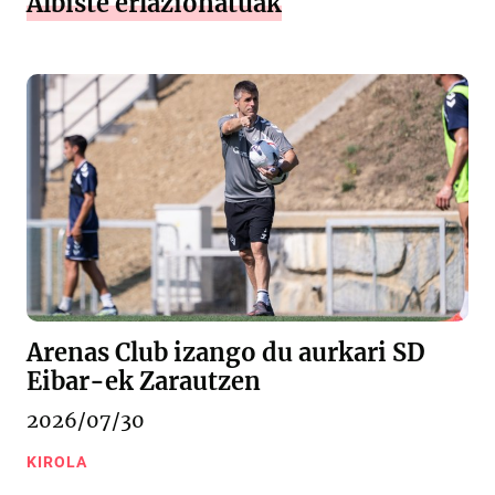
Albiste erlazionatuak
Arenas Club izango du aurkari SD
Eibar-ek Zarautzen
2026/07/30
KIROLA