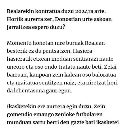
Realarekin kontratua duzu 2024ra arte.
Hortik aurerra zer, Donostian urte askoan
jarraitzea espero duzu?
Momentu honetan nire buruak Realean
besterik ez du pentsatzen. Hasiera-
hasieratik etxean moduan sentiarazi naute
uneoro eta oso ondo tratatu naute beti. Zelai
barruan, kanpoan zein kalean oso baloratua
eta maitatua sentitzen naiz, eta niretzat hori
da lehentasuna gaur egun.
Ikasketekin ere aurrera egin duzu. Zein
gomendio emango zenioke futbolaren
munduan sartu berri den gazte bati ikasketei