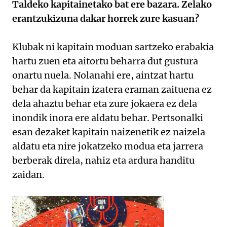
Taldeko kapitainetako bat ere bazara. Zelako
erantzukizuna dakar horrek zure kasuan?
Klubak ni kapitain moduan sartzeko erabakia
hartu zuen eta aitortu beharra dut gustura
onartu nuela. Nolanahi ere, aintzat hartu
behar da kapitain izatera eraman zaituena ez
dela ahaztu behar eta zure jokaera ez dela
inondik inora ere aldatu behar. Pertsonalki
esan dezaket kapitain naizenetik ez naizela
aldatu eta nire jokatzeko modua eta jarrera
berberak direla, nahiz eta ardura handitu
zaidan.