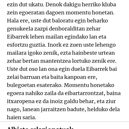
ezin dut ukatu. Denok dakigu herriko kluba
zein egoeratan dagoen momentu honetan.
Hala ere, uste dut baloratu egin beharko
genukeela zazpi denboralditan zehar
Eibarrek lehen mailan egindako lan eta
esfortzu guztia. Inork ez zuen uste lehengo
mailara igoko zenik, ezta hainbeste urtean
zehar bertan mantentzea lortuko zenik ere.
Uste dut oso lan ona egin duela Eibarrek bai
zelai barruan eta baita kanpoan ere,
bulegoetan esaterako. Momentu honetako
egoera nahiko zaila da eibartarrontzat, baina
itxaropena ez da inoiz galdu behar, eta ziur
nago, lanean jarraitzen badute, helduko dela
haien saria.