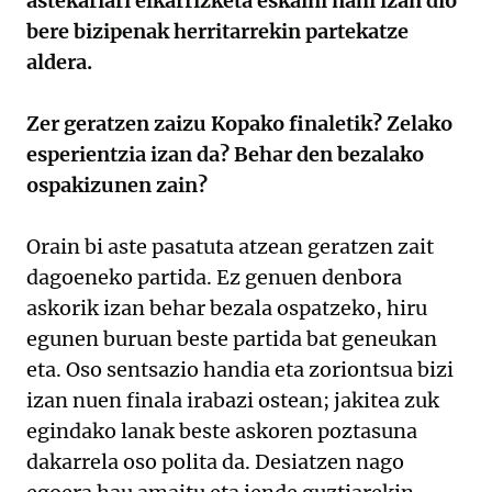
astekariari elkarrizketa eskaini nahi izan dio
bere bizipenak herritarrekin partekatze
aldera.
Zer geratzen zaizu Kopako finaletik? Zelako
esperientzia izan da? Behar den bezalako
ospakizunen zain?
Orain bi aste pasatuta atzean geratzen zait
dagoeneko partida. Ez genuen denbora
askorik izan behar bezala ospatzeko, hiru
egunen buruan beste partida bat geneukan
eta. Oso sentsazio handia eta zoriontsua bizi
izan nuen finala irabazi ostean; jakitea zuk
egindako lanak beste askoren poztasuna
dakarrela oso polita da. Desiatzen nago