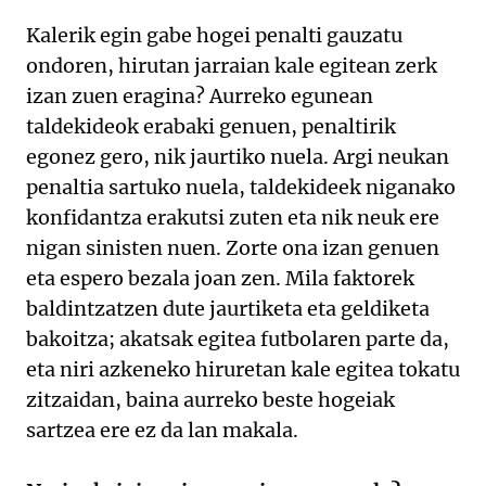
Kalerik egin gabe hogei penalti gauzatu
ondoren, hirutan jarraian kale egitean zerk
izan zuen eragina? Aurreko egunean
taldekideok erabaki genuen, penaltirik
egonez gero, nik jaurtiko nuela. Argi neukan
penaltia sartuko nuela, taldekideek niganako
konfidantza erakutsi zuten eta nik neuk ere
nigan sinisten nuen. Zorte ona izan genuen
eta espero bezala joan zen. Mila faktorek
baldintzatzen dute jaurtiketa eta geldiketa
bakoitza; akatsak egitea futbolaren parte da,
eta niri azkeneko hiruretan kale egitea tokatu
zitzaidan, baina aurreko beste hogeiak
sartzea ere ez da lan makala.