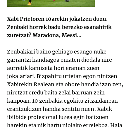
Xabi Prietoren 10arekin jokatzen duzu.
Zenbaki horrek badu berezko esanahirik
zuretzat? Maradona, Messi...
Zenbakiari baino gehiago esango nuke
garrantzi handiagoa ematen diodala nire
aurretik kamiseta hori eraman zuen
jokalariari. Bizpahiru urtetan egon nintzen
Xabirekin Realean eta ohore handia izan zen,
niretzat eredu baita zelai barruan zein
kanpoan. 10 zenbakia egokitu zitzaidanean
erantzukizun handia sentitu nuen, Xabik
ibilbide profesional luzea egin baitzuen
harekin eta nik hartu niolako erreleboa. Hala