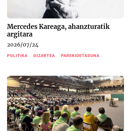
Mercedes Kareaga, ahanzturatik
argitara
2026/07/24
POLITIKA
GIZARTEA
PAREKIDETASUNA