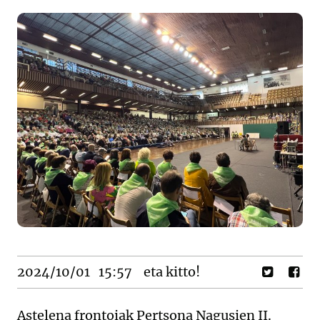
2024/10/01
15:57
eta kitto!
Astelena frontoiak Pertsona Nagusien II.