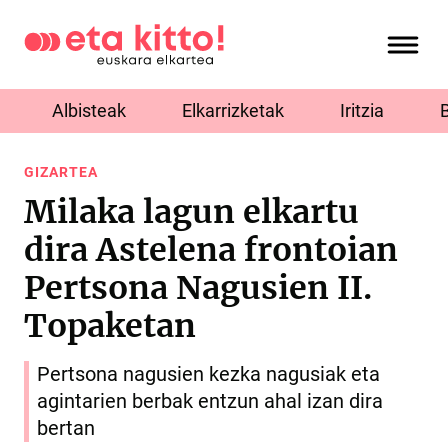
Albisteak
Elkarrizketak
Iritzia
GIZARTEA
Milaka lagun elkartu
dira Astelena frontoian
Pertsona Nagusien II.
Topaketan
Pertsona nagusien kezka nagusiak eta
agintarien berbak entzun ahal izan dira
bertan