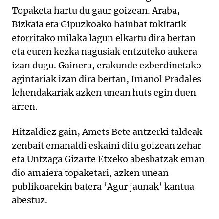
Topaketa hartu du gaur goizean. Araba,
Bizkaia eta Gipuzkoako hainbat tokitatik
etorritako milaka lagun elkartu dira bertan
eta euren kezka nagusiak entzuteko aukera
izan dugu. Gainera, erakunde ezberdinetako
agintariak izan dira bertan, Imanol Pradales
lehendakariak azken unean huts egin duen
arren.
Hitzaldiez gain, Amets Bete antzerki taldeak
zenbait emanaldi eskaini ditu goizean zehar
eta Untzaga Gizarte Etxeko abesbatzak eman
dio amaiera topaketari, azken unean
publikoarekin batera ‘Agur jaunak’ kantua
abestuz.