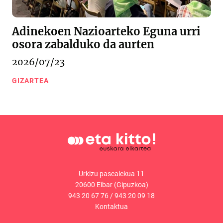
Adinekoen Nazioarteko Eguna urri
osora zabalduko da aurten
2026/07/23
GIZARTEA
Urkizu pasealekua 11
20600 Eibar (Gipuzkoa)
943 20 67 76
/
943 20 09 18
Kontaktua