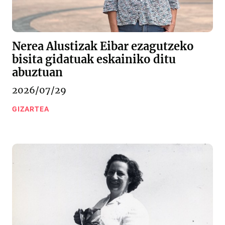
Nerea Alustizak Eibar ezagutzeko
bisita gidatuak eskainiko ditu
abuztuan
2026/07/29
GIZARTEA