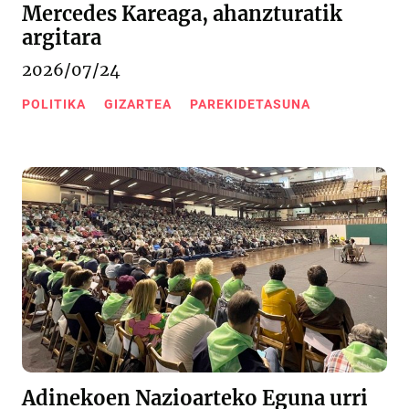
Mercedes Kareaga, ahanzturatik
argitara
2026/07/24
POLITIKA
GIZARTEA
PAREKIDETASUNA
Adinekoen Nazioarteko Eguna urri