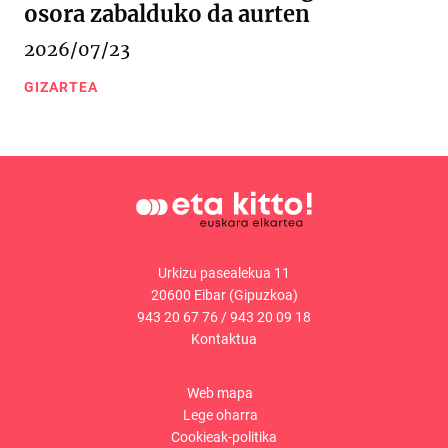
osora zabalduko da aurten
2026/07/23
GIZARTEA
Urkizu pasealekua 11
20600 Eibar (Gipuzkoa)
943 20 67 76
/
943 20 09 18
Kontaktua
Web mapa
Lege oharra
Cookieak-politika