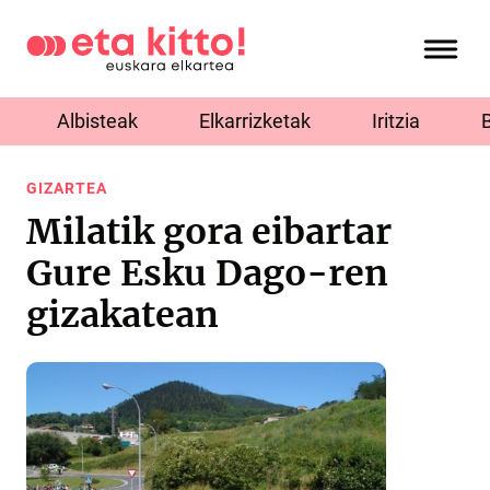
Albisteak
Elkarrizketak
Iritzia
GIZARTEA
Milatik gora eibartar
Gure Esku Dago-ren
gizakatean