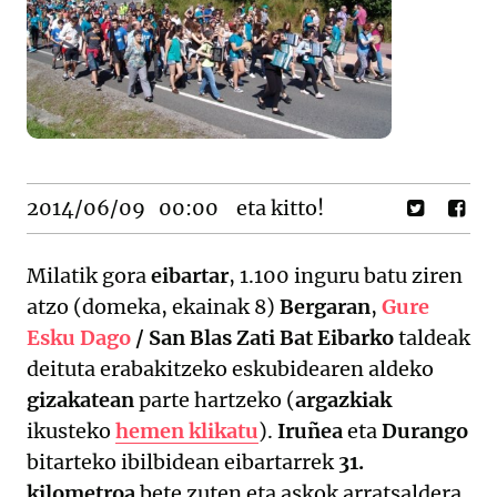
2014/06/09
00:00
eta kitto!
Milatik gora
eibartar
, 1.100 inguru batu ziren
atzo (domeka, ekainak 8)
Bergaran
,
Gure
Esku Dago
/ San Blas Zati Bat Eibarko
taldeak
deituta erabakitzeko eskubidearen aldeko
gizakatean
parte hartzeko (
argazkiak
ikusteko
hemen klikatu
).
Iruñea
eta
Durango
bitarteko ibilbidean eibartarrek
31.
kilometroa
bete zuten eta askok arratsaldera