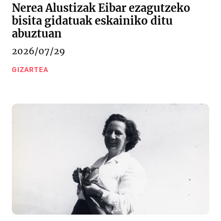
Nerea Alustizak Eibar ezagutzeko
bisita gidatuak eskainiko ditu
abuztuan
2026/07/29
GIZARTEA