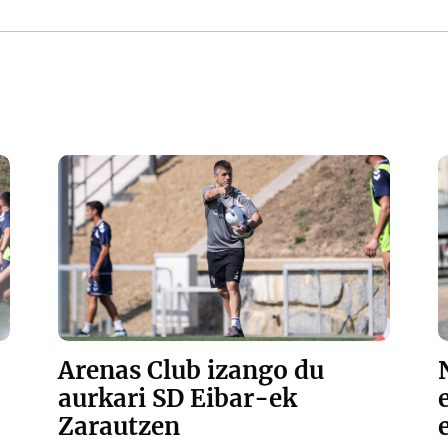
Arenas Club izango du
aurkari SD Eibar-ek
Zarautzen