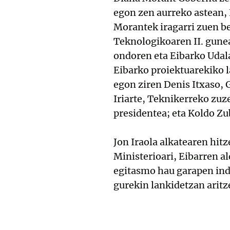
egon zen aurreko astean, 
Morantek iragarri zuen b
Teknologikoaren II. gune
ondoren eta Eibarko Udal
Eibarko proiektuarekiko l
egon ziren Denis Itxaso, 
Iriarte, Teknikerreko zu
presidentea; eta Koldo Z
Jon Iraola alkatearen hit
Ministerioari, Eibarren al
egitasmo hau garapen indu
gurekin lankidetzan aritz