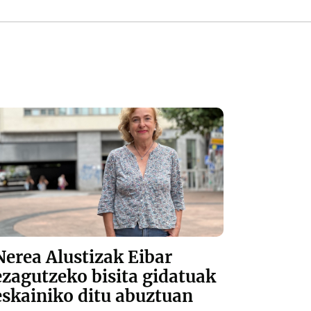
Nerea Alustizak Eibar
ezagutzeko bisita gidatuak
eskainiko ditu abuztuan