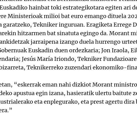
Euskadiko hainbat toki estrategikotara egiten ari d
ere Ministerioak milioi bat euro emango dituela 2
a garatzeko, Tekniker inguruan. Eragiketa Errege D
arekin hitzarmen bat sinatuta egingo da. Morant m
ankidetzak jarraipena izango duela hurrengo urteet
Gobernuak Euskadin duen ordezkaria; Jon Iraola, Ei
zendaria; Jesús María Iriondo, Tekniker Fundazioar
ubizarreta, Teknikerreko zuzendari ekonomiko-fina
zetan, “eskerrak eman nahi dizkiot Morant ministr
deko apustua egin izana, hasieratik ulertu baitute z
strialerako eta enplegurako, eta prest agertu dira
era.”