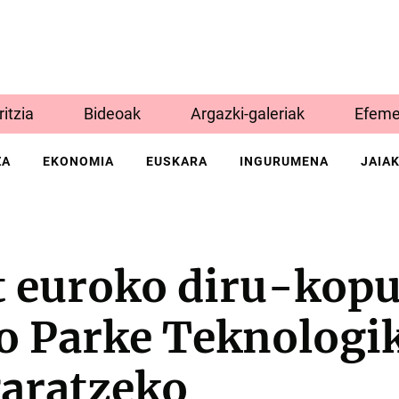
Iritzia
Bideoak
Argazki-galeriak
Efeme
ZA
EKONOMIA
EUSKARA
INGURUMENA
JAIA
at euroko diru-kop
o Parke Teknologik
aratzeko