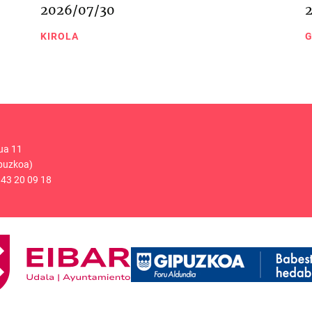
2026/07/30
KIROLA
G
ua 11
puzkoa)
43 20 09 18