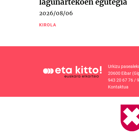
lagunartekoen egutegia
2026/08/06
KIROLA
Urkizu pasealek
20600 Eibar (Gi
943 20 67 76
/
9
Kontaktua