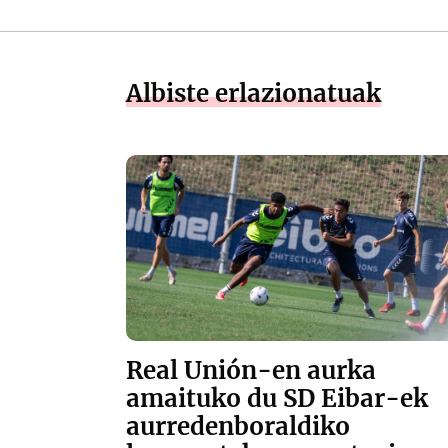
Albiste erlazionatuak
Real Unión-en aurka
amaituko du SD Eibar-ek
aurredenboraldiko