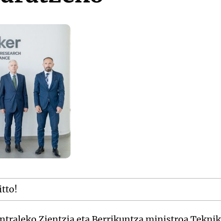
itto!
traleko Zientzia eta Berrikuntza ministroa Teknik