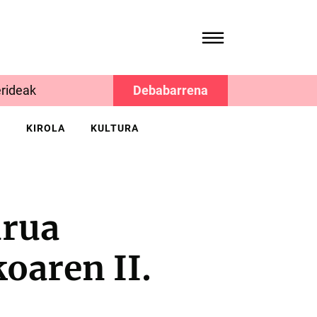
rideak
Debabarrena
K
KIROLA
KULTURA
urua
oaren II.