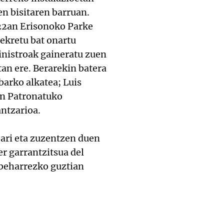
en bisitaren barruan.
022an Erisonoko Parke
ekretu bat onartu
inistroak gaineratu zuen
an ere. Berarekin batera
barko alkatea; Luis
en Patronatuko
ntzarioa.
oari eta zuzentzen duen
er garrantzitsua del
 beharrezko guztian