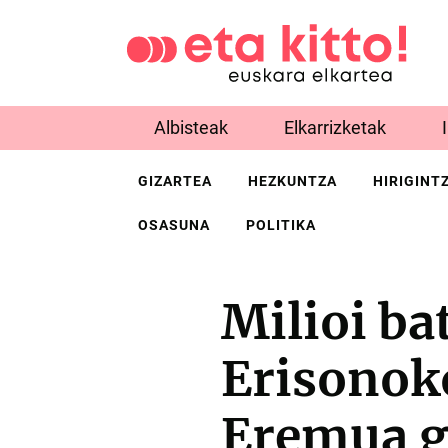
Albisteak
Elkarrizketak
GIZARTEA
HEZKUNTZA
HIRIGINT
OSASUNA
POLITIKA
Milioi b
Erisonok
Eremua g