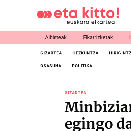
Albisteak
Elkarrizketak
GIZARTEA
HEZKUNTZA
HIRIGINT
OSASUNA
POLITIKA
GIZARTEA
Minbizia
egingo da