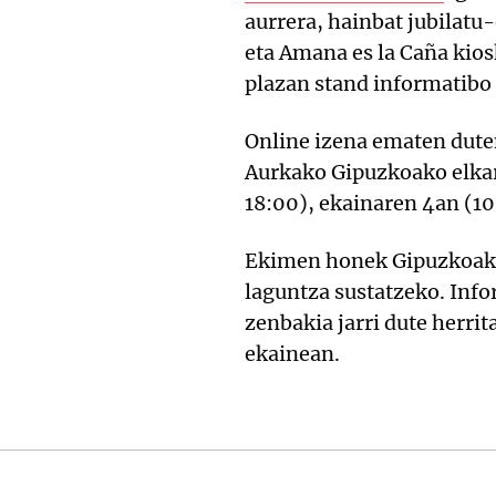
aurrera, hainbat jubilatu
eta Amana es la Caña kio
plazan stand informatibo
Online izena ematen dute
Aurkako Gipuzkoako elkar
18:00), ekainaren 4an (1
Ekimen honek Gipuzkoako 
laguntza sustatzeko. Info
zenbakia jarri dute herri
ekainean.