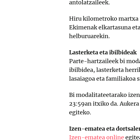
antolatzaileek.
Hiru kilometroko martxa 
Ekimenak elkartasuna eta
helburuarekin.
Lasterketa eta ibilbideak
Parte-hartzaileek bi moda
ibilbidea, lasterketa herr
lasaiagoa eta familiakoa 
Bi modalitateetarako ize
23:59an itxiko da. Aukera
egiteko.
Izen-ematea eta dortsale
Izen-ematea online
egite