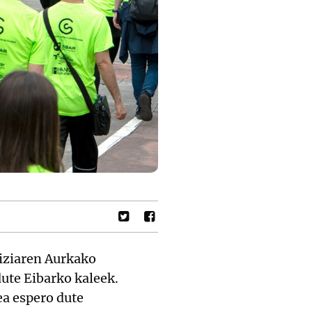
iziaren Aurkako
ute Eibarko kaleek.
ea espero dute