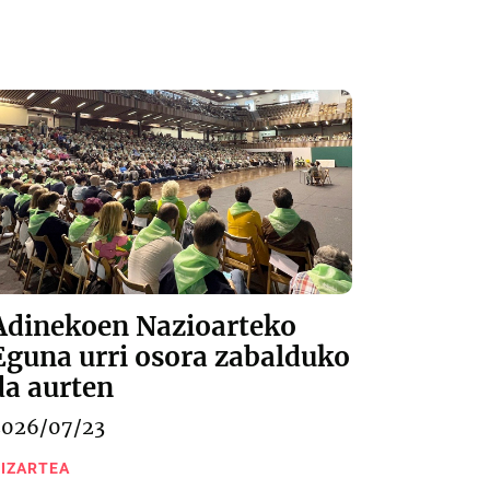
Adinekoen Nazioarteko
Eguna urri osora zabalduko
da aurten
2026/07/23
IZARTEA