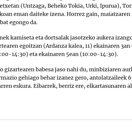
-etxetan (Untzaga, Beheko Tokia, Urki, Ipurua), To
skoan eman daiteke izena. Horrez gain, maiatzaren
 bat egongo da.
nek kamiseta eta dortsalak jasotzeko aukera izang
tearen egoitzan (Ardanza kalea, 11) ekainaren 3an 
0:00-14:30) eta ekainaren 5ean (10:00-14:30).
gizartearen babesa jaso nahi du, minbiziaren aurk
rmazio gehiago behar izanez gero, antolatzaileek 
tarren eskura. Eibarrek, berriz ere, elkartasunaren