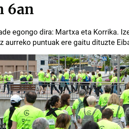
n 6an
ade egongo dira: Martxa eta Korrika. I
ez aurreko puntuak ere gaitu dituzte Eib