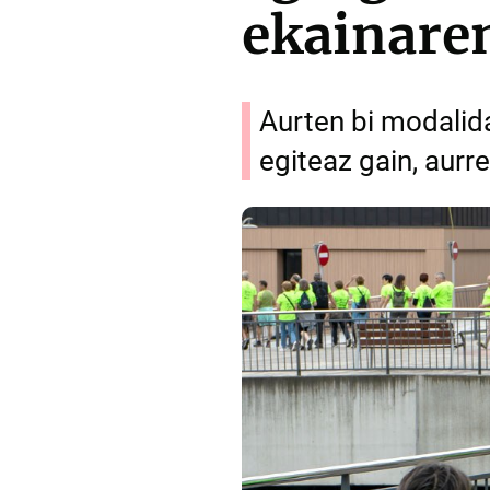
ekainare
Aurten bi modalid
egiteaz gain, aurr