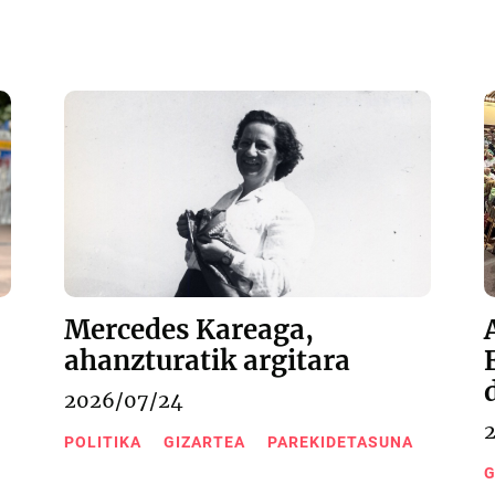
Mercedes Kareaga,
ahanzturatik argitara
2026/07/24
POLITIKA
GIZARTEA
PAREKIDETASUNA
G