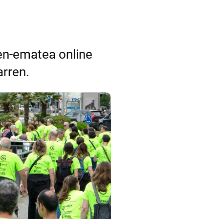
zen-ematea online
arren.