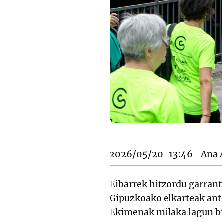
2026/05/20
13:46
Ana 
Eibarrek hitzordu garrant
Gipuzkoako elkarteak ant
Ekimenak milaka lagun bil