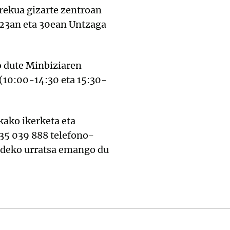
rrekua gizarte zentroan
 23an eta 30ean Untzaga
o dute Minbiziaren
(10:00-14:30 eta 15:30-
ako ikerketa eta
635 039 888 telefono-
 aldeko urratsa emango du