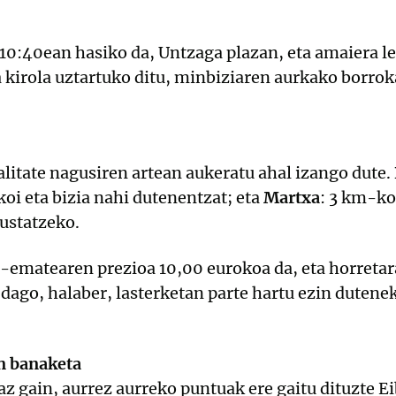
10:40ean hasiko da, Untzaga plazan, eta amaiera le
 kirola uztartuko ditu, minbiziaren aurkako borro
litate nagusiren artean aukeratu ahal izango dute.
ikoi eta bizia nahi dutenentzat; eta
Martxa
: 3 km-ko
sustatzeko.
n-ematearen prezioa 10,00 eurokoa da, eta horreta
 dago, halaber, lasterketan parte hartu ezin dutene
n banaketa
az gain, aurrez aurreko puntuak ere gaitu dituzte E