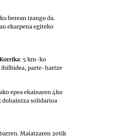
ku berean izango da.
kan ekarpena egiteko
Korrika
: 5 km-ko
 ibilbidea, parte-hartze
rako epea ekainaren 4ko
k dohaintza solidarioa
ibarren. Maiatzaren 20tik