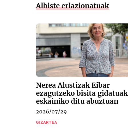
Albiste erlazionatuak
Nerea Alustizak Eibar
ezagutzeko bisita gidatuak
eskainiko ditu abuztuan
2026/07/29
GIZARTEA