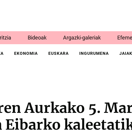
Iritzia
Bideoak
Argazki-galeriak
Efeme
ZA
EKONOMIA
EUSKARA
INGURUMENA
JAIA
ren Aurkako 5. Ma
 Eibarko kaleetati