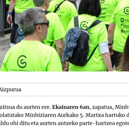
Aizpurua
zitsua du aurten ere.
Ekainaren 6an
, zapatua, Minb
olatutako Minbiziaren Aurkako 5. Martxa hartuko d
du ohi ditu eta aurten antzeko parte-hartzea egot