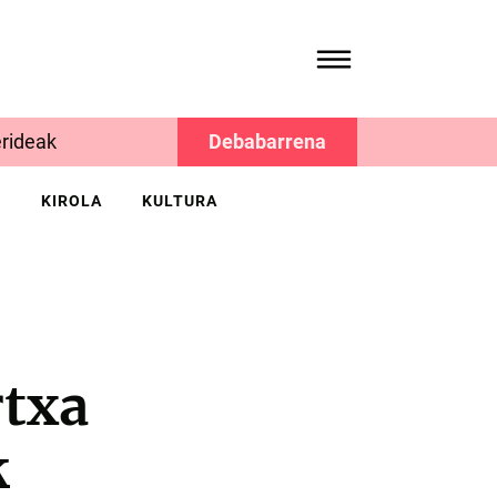
rideak
Debabarrena
K
KIROLA
KULTURA
rtxa
k