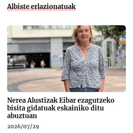
Albiste erlazionatuak
Nerea Alustizak Eibar ezagutzeko
bisita gidatuak eskainiko ditu
abuztuan
2026/07/29