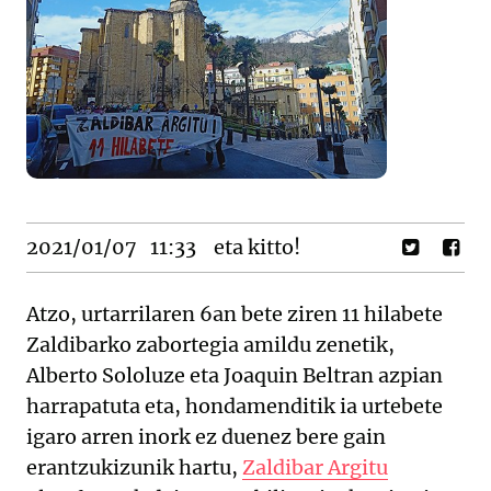
2021/01/07
11:33
eta kitto!
Atzo, urtarrilaren 6an bete ziren 11 hilabete
Zaldibarko zabortegia amildu zenetik,
Alberto Sololuze eta Joaquin Beltran azpian
harrapatuta eta, hondamenditik ia urtebete
igaro arren inork ez duenez bere gain
erantzukizunik hartu,
Zaldibar Argitu