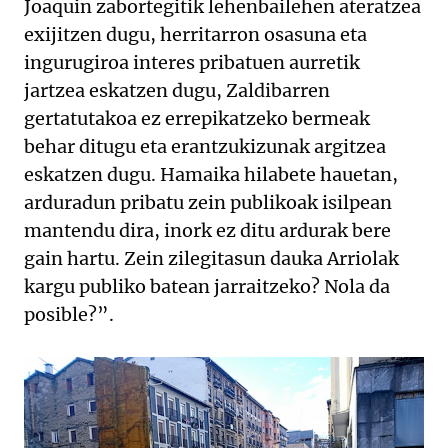
Joaquin zabortegitik lehenbailehen ateratzea
exijitzen dugu, herritarron osasuna eta
ingurugiroa interes pribatuen aurretik
jartzea eskatzen dugu, Zaldibarren
gertatutakoa ez errepikatzeko bermeak
behar ditugu eta erantzukizunak argitzea
eskatzen dugu. Hamaika hilabete hauetan,
arduradun pribatu zein publikoak isilpean
mantendu dira, inork ez ditu ardurak bere
gain hartu. Zein zilegitasun dauka Arriolak
kargu publiko batean jarraitzeko? Nola da
posible?”.