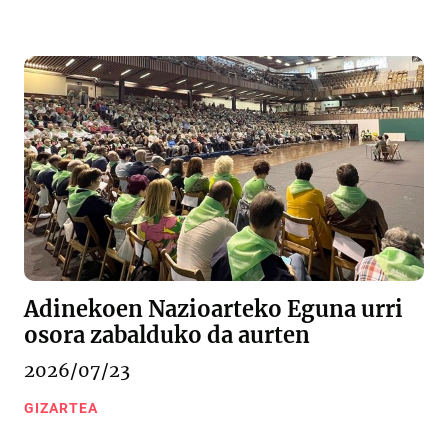
Adinekoen Nazioarteko Eguna urri
osora zabalduko da aurten
2026/07/23
GIZARTEA