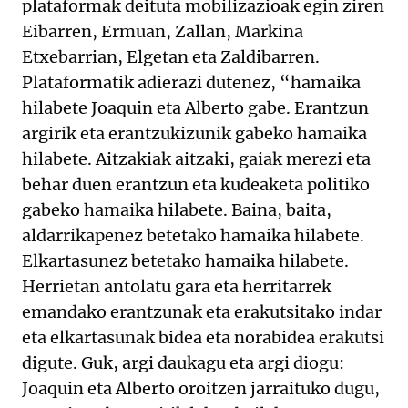
plataformak deituta mobilizazioak egin ziren
Eibarren, Ermuan, Zallan, Markina
Etxebarrian, Elgetan eta Zaldibarren.
Plataformatik adierazi dutenez, “hamaika
hilabete Joaquin eta Alberto gabe. Erantzun
argirik eta erantzukizunik gabeko hamaika
hilabete. Aitzakiak aitzaki, gaiak merezi eta
behar duen erantzun eta kudeaketa politiko
gabeko hamaika hilabete. Baina, baita,
aldarrikapenez betetako hamaika hilabete.
Elkartasunez betetako hamaika hilabete.
Herrietan antolatu gara eta herritarrek
emandako erantzunak eta erakutsitako indar
eta elkartasunak bidea eta norabidea erakutsi
digute. Guk, argi daukagu eta argi diogu:
Joaquin eta Alberto oroitzen jarraituko dugu,