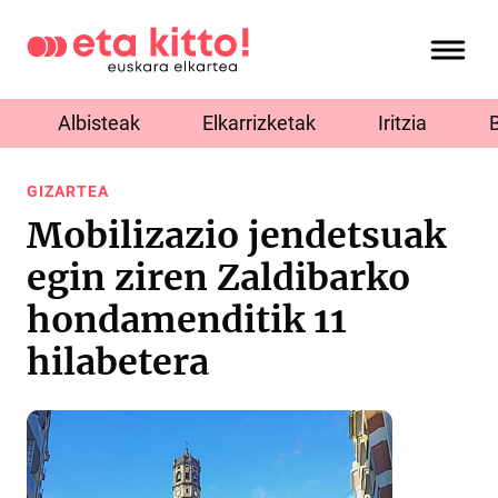
Albisteak
Elkarrizketak
Iritzia
GIZARTEA
Mobilizazio jendetsuak
egin ziren Zaldibarko
hondamenditik 11
hilabetera