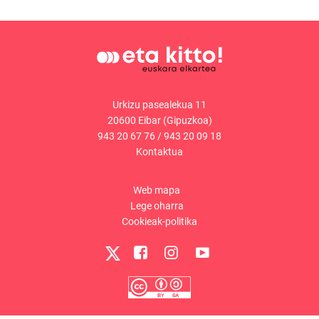
Urkizu pasealekua 11
20600 Eibar (Gipuzkoa)
943 20 67 76
/
943 20 09 18
Kontaktua
Web mapa
Lege oharra
Cookieak-politika