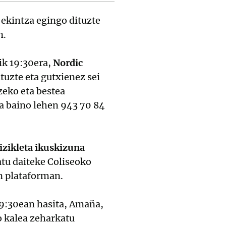
 ekintza egingo dituzte
n.
ik 19:30era,
Nordic
tuzte eta gutxienez sei
zeko eta bestea
0a baino lehen 943 70 84
izikleta ikuskizuna
atu daiteke Coliseoko
n plataforman.
 9:30ean hasita, Amaña,
o kalea zeharkatu