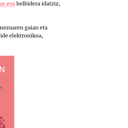
ar.eus
helbidera idatziz,
mezuaren gaian eta
ide elektronikoa,