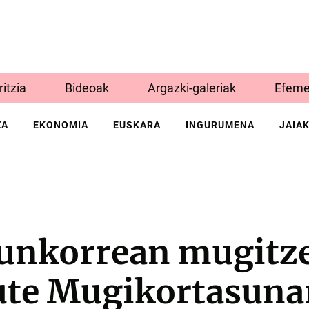
Iritzia
Bideoak
Argazki-galeriak
Efeme
ZA
EKONOMIA
EUSKARA
INGURUMENA
JAIA
unkorrean mugitze
ute Mugikortasuna