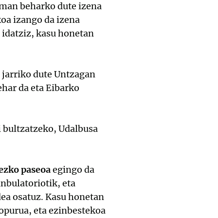
 eman beharko dute izena
koa izango da izena
 idatziz, kasu honetan
jarriko dute Untzagan
ehar da eta Eibarko
i bultzatzeko, Udalbusa
ezko paseoa
egingo da
nbulatoriotik, eta
dea osatuz. Kasu honetan
opurua, eta ezinbestekoa