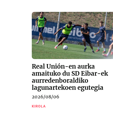
Real Unión-en aurka
amaituko du SD Eibar-ek
aurredenboraldiko
lagunartekoen egutegia
2026/08/06
KIROLA