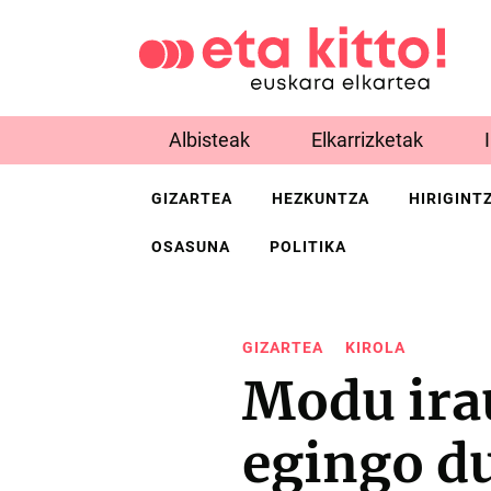
Albisteak
Elkarrizketak
GIZARTEA
HEZKUNTZA
HIRIGINT
OSASUNA
POLITIKA
GIZARTEA
KIROLA
Modu ira
egingo d