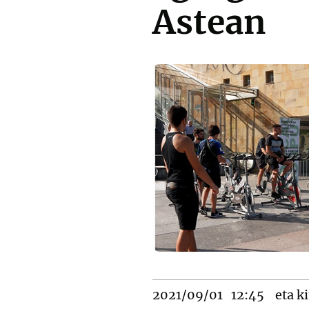
Astean
2021/09/01
12:45
eta ki