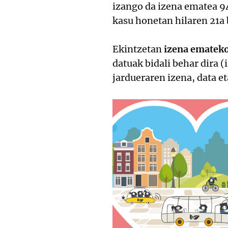
izango da izena ematea 9
kasu honetan hilaren 21a 
Ekintzetan
izena ematek
datuak bidali behar dira 
jardueraren izena, data et