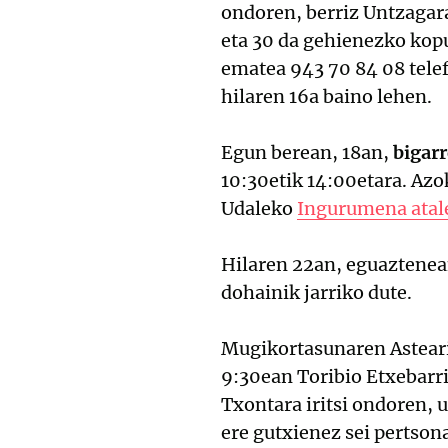
ondoren, berriz Untzagara
eta 30 da gehienezko kopu
ematea 943 70 84 08 tele
hilaren 16a baino lehen.
Egun berean, 18an,
bigarr
10:30etik 14:00etara. Azo
Udaleko
Ingurumena atal
Hilaren 22an, eguaztene
dohainik jarriko dute.
Mugikortasunaren Asteari
9:30ean Toribio Etxebarri
Txontara iritsi ondoren, 
ere gutxienez sei pertso