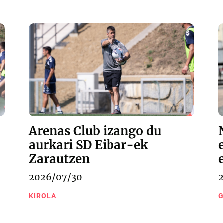
Arenas Club izango du
aurkari SD Eibar-ek
Zarautzen
2026/07/30
KIROLA
G