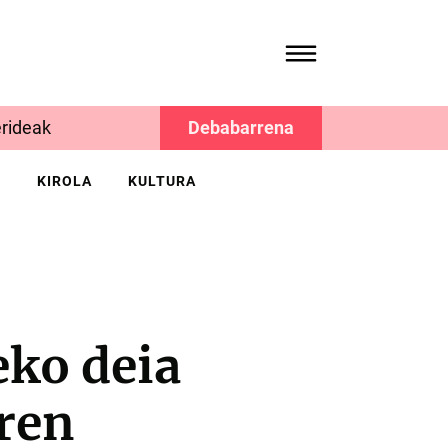
rideak
Debabarrena
K
KIROLA
KULTURA
ko deia
ren