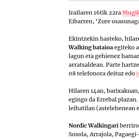
Irailaren 16tik 22ra
Mugik
Eibarren, ‘Zure osasunag
Ekintzekin hasteko, hilar
Walking bataioa
egiteko a
lagun eta gehienez hamar 
arratsaldean. Parte hartz
08 telefonora deituz edo
Hilaren 14an, barixakuan,
egingo da Errebal plazan.
leihatilan (astelehenean
Nordic Walkingari
berriro
Sosola, Arrajola, Pagaegi