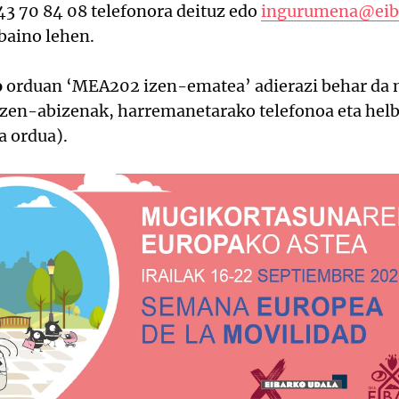
43 70 84 08 telefonora deituz edo
ingurumena@eib
baino lehen.
o
orduan ‘MEA202 izen-ematea’ adierazi behar da 
(izen-abizenak, harremanetarako telefonoa eta helb
a ordua).