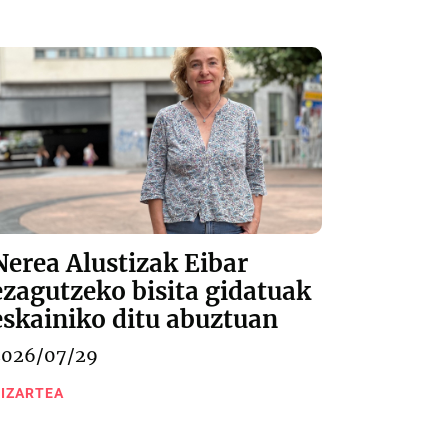
Nerea Alustizak Eibar
ezagutzeko bisita gidatuak
eskainiko ditu abuztuan
2026/07/29
IZARTEA