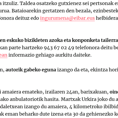
 itzuliz. Taldea osatzeko gutxienez sei pertsonak
rua. Bataioarekin gertatzen den bezala, ezinbeste
fonora deituz edo
ingurumena@eibar.eus
helbidera
en eskuko bizikleten azoka eta konponketa tailerra
kan parte hartzeko 943 67 02 49 telefonora deitu b
ean
informazio gehiago aurkitu daiteke.
an,
autorik gabeko eguna
izango da eta, ekintza hor
 amaiera emateko, irailaren 24an, barixakuan,
oin
ako anbulatoriotik hasita. Martxak Urkira joko du a
udaletxean izango du amaiera, 4 kilometroko ibilbi
nak eman beharko dute izena eta 30 da gehienezko k