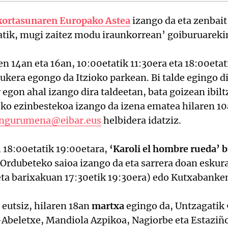
ortasunaren Europako Astea
izango da eta zenbait
atik, mugi zaitez modu iraunkorrean’ goiburuareki
en 14an eta 16an, 10:00etatik 11:30era eta 18:00etat
ukera egongo da Itzioko parkean. Bi talde egingo di
egon ahal izango dira taldeetan, bata goizean ibilt
eko ezinbestekoa izango da izena ematea hilaren 1
ingurumena@eibar.eus
helbidera idatziz.
 18:00etatik 19:00etara,
‘Karoli el hombre rueda’ b
 Ordubeteko saioa izango da eta sarrera doan eskur
 eta barixakuan 17:30etik 19:30era) edo Kutxabanke
 eutsiz, hilaren 18an
martxa
egingo da, Untzagatik
-Abeletxe, Mandiola Azpikoa, Nagiorbe eta Estaziñ