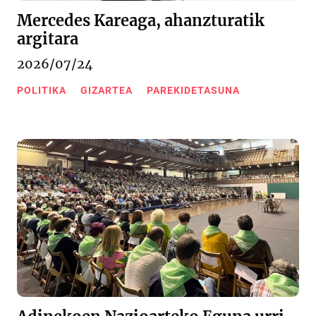
Mercedes Kareaga, ahanzturatik
argitara
2026/07/24
POLITIKA
GIZARTEA
PAREKIDETASUNA