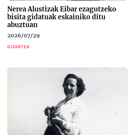
Nerea Alustizak Eibar ezagutzeko
bisita gidatuak eskainiko ditu
abuztuan
2026/07/29
GIZARTEA