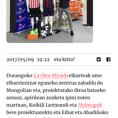
2017/05/09
19:22
eta kitto!
Durangoko
La Otra Mirada
elkarteak ume
elbarrientzat eguneko zentrua zabaldu du
Mongolian eta, proiekturako dirua batzeko
asmoz, apirilean zozketa ipini zuten
martxan, Koikili Lertxundi eta
Helmugak
bere proiektuarekin eta Eibar eta Abadiñoko