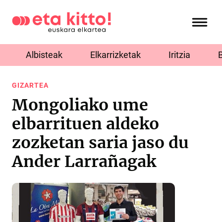
Albisteak
Elkarrizketak
Iritzia
GIZARTEA
Mongoliako ume
elbarrituen aldeko
zozketan saria jaso du
Ander Larrañagak