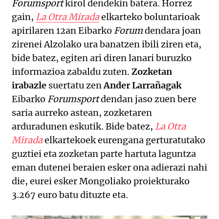
Forumsport
kirol dendekin batera. Horrez
gain,
La Otra Mirada
elkarteko boluntarioak
apirilaren 12an Eibarko
Forum
dendara joan
zirenei Alzolako ura banatzen ibili ziren eta,
bide batez, egiten ari diren lanari buruzko
informazioa zabaldu zuten.
Zozketan
irabazle
suertatu zen
Ander Larrañagak
Eibarko
Forumsport
dendan jaso zuen bere
saria aurreko astean, zozketaren
arduradunen eskutik. Bide batez,
La Otra
Mirada
elkartekoek eurengana gerturatutako
guztiei eta zozketan parte hartuta laguntza
eman dutenei beraien esker ona adierazi nahi
die, eurei esker Mongoliako proiekturako
3.267 euro batu dituzte eta.