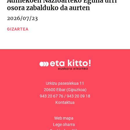
Adinekoen Nazioarteko Eguna urri
osora zabalduko da aurten
2026/07/23
GIZARTEA
Urkizu pasealekua 11
20600 Eibar (Gipuzkoa)
943 20 67 76
/
943 20 09 18
Kontaktua
Web mapa
Lege oharra