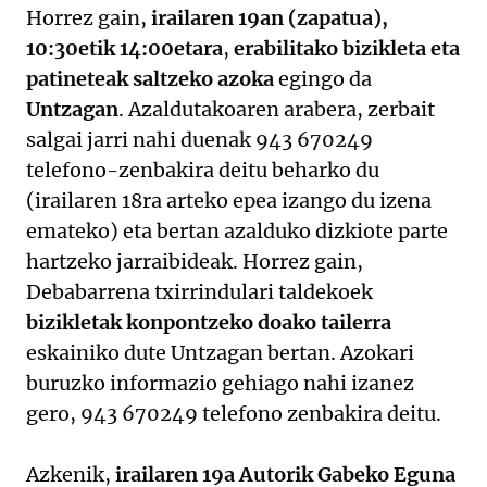
Horrez gain,
irailaren 19an (zapatua),
10:30etik 14:00etara
,
erabilitako bizikleta eta
patineteak saltzeko azoka
egingo da
Untzagan
. Azaldutakoaren arabera, zerbait
salgai jarri nahi duenak 943 670249
telefono-zenbakira deitu beharko du
(irailaren 18ra arteko epea izango du izena
emateko) eta bertan azalduko dizkiote parte
hartzeko jarraibideak. Horrez gain,
Debabarrena txirrindulari taldekoek
bizikletak konpontzeko doako tailerra
eskainiko dute Untzagan bertan. Azokari
buruzko informazio gehiago nahi izanez
gero, 943 670249 telefono zenbakira deitu.
Azkenik,
irailaren 19a Autorik Gabeko Eguna