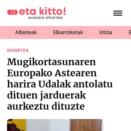
Albisteak
Elkarrizketak
Iritzia
GIZARTEA
Mugikortasunaren
Europako Astearen
harira Udalak antolatu
dituen jarduerak
aurkeztu dituzte