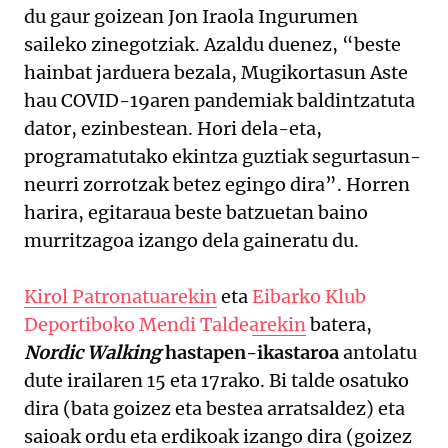
du gaur goizean Jon Iraola Ingurumen
saileko zinegotziak. Azaldu duenez, “beste
hainbat jarduera bezala, Mugikortasun Aste
hau COVID-19aren pandemiak baldintzatuta
dator, ezinbestean. Hori dela-eta,
programatutako ekintza guztiak segurtasun-
neurri zorrotzak betez egingo dira”. Horren
harira, egitaraua beste batzuetan baino
murritzagoa izango dela gaineratu du.
Kirol Patronatuarekin
eta
Eibarko Klub
Deportiboko Mendi Taldearekin
batera,
Nordic Walking
hastapen-ikastaroa
antolatu
dute irailaren 15 eta 17rako. Bi talde osatuko
dira (bata goizez eta bestea arratsaldez) eta
saioak ordu eta erdikoak izango dira (goizez