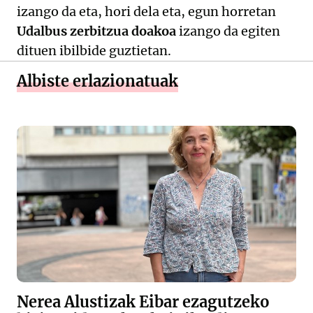
izango da eta, hori dela eta, egun horretan
Udalbus zerbitzua doakoa
izango da egiten
dituen ibilbide guztietan.
Albiste erlazionatuak
Nerea Alustizak Eibar ezagutzeko