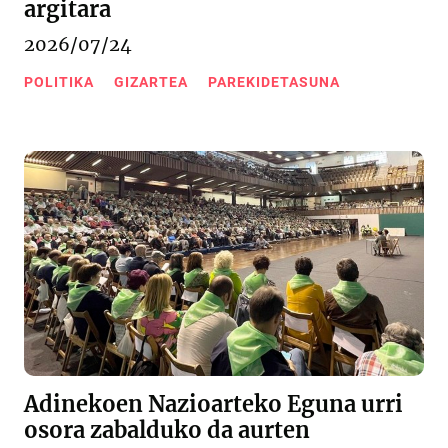
argitara
2026/07/24
POLITIKA
GIZARTEA
PAREKIDETASUNA
Adinekoen Nazioarteko Eguna urri
osora zabalduko da aurten