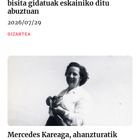
bisita gidatuak eskainiko ditu
abuztuan
2026/07/29
GIZARTEA
Mercedes Kareaga, ahanzturatik