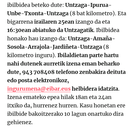
ibilbidea beteko dute:
Untzaga-Ipurua-
Unbe-Txonta-Untzaga
(8 bat kilometro). Eta
bigarrena
irailaren 25ean
izango da eta
16:30ean abiatuko da Untzagatik
. Ibilbidea
honako hau izango da:
Untzaga-Amaña-
Sosola-Arrajola-Jardiñeta-Untzaga
(8
kilometro inguru).
Ibilaldietan parte hartu
nahi dutenek aurretik izena eman beharko
dute, 943 708408 telefono zenbakira deituta
edo posta elektronikoz,
ingurumena@eibar.eus
helbidera idatzita
.
Izena emateko epea hilak 18an eta 24an
itxiko da, hurrenez hurren. Kasu honetan ere
ibilbide bakoitzerako 10 lagun onartuko dira
gehienez.