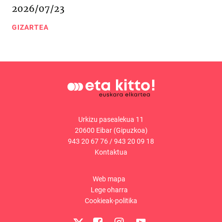
2026/07/23
GIZARTEA
Urkizu pasealekua 11
20600 Eibar (Gipuzkoa)
943 20 67 76
/
943 20 09 18
Kontaktua
Web mapa
Lege oharra
Cookieak-politika