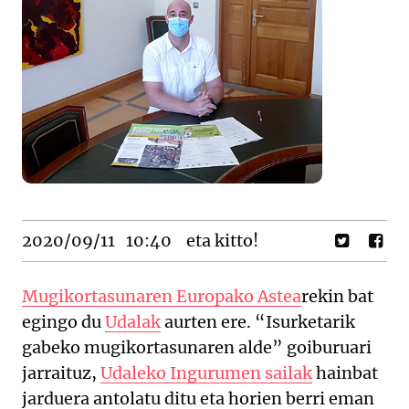
2020/09/11
10:40
eta kitto!
Mugikortasunaren Europako Astea
rekin bat
egingo du
Udalak
aurten ere. “Isurketarik
gabeko mugikortasunaren alde” goiburuari
jarraituz,
Udaleko Ingurumen sailak
hainbat
jarduera antolatu ditu eta horien berri eman