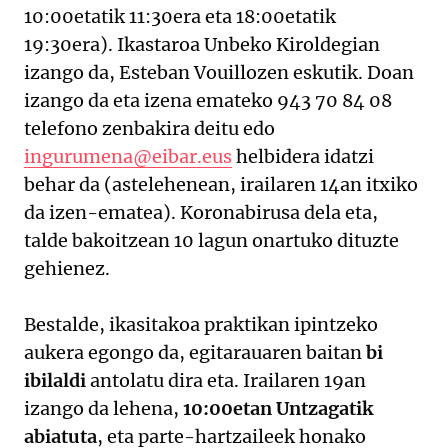
10:00etatik 11:30era eta 18:00etatik
19:30era). Ikastaroa Unbeko Kiroldegian
izango da, Esteban Vouillozen eskutik. Doan
izango da eta izena emateko 943 70 84 08
telefono zenbakira deitu edo
ingurumena@eibar.eus
helbidera idatzi
behar da (astelehenean, irailaren 14an itxiko
da izen-ematea). Koronabirusa dela eta,
talde bakoitzean 10 lagun onartuko dituzte
gehienez.
Bestalde, ikasitakoa praktikan ipintzeko
aukera egongo da, egitarauaren baitan
bi
ibilaldi
antolatu dira eta. Irailaren 19an
izango da lehena,
10:00etan Untzagatik
abiatuta
, eta parte-hartzaileek honako