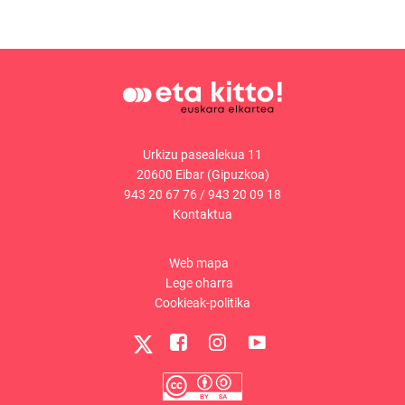
Urkizu pasealekua 11
20600 Eibar (Gipuzkoa)
943 20 67 76
/
943 20 09 18
Kontaktua
Web mapa
Lege oharra
Cookieak-politika