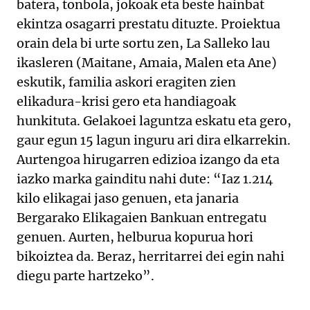
batera, tonbola, jokoak eta beste hainbat
ekintza osagarri prestatu dituzte. Proiektua
orain dela bi urte sortu zen, La Salleko lau
ikasleren (Maitane, Amaia, Malen eta Ane)
eskutik, familia askori eragiten zien
elikadura-krisi gero eta handiagoak
hunkituta. Gelakoei laguntza eskatu eta gero,
gaur egun 15 lagun inguru ari dira elkarrekin.
Aurtengoa hirugarren edizioa izango da eta
iazko marka gainditu nahi dute: “Iaz 1.214
kilo elikagai jaso genuen, eta janaria
Bergarako Elikagaien Bankuan entregatu
genuen. Aurten, helburua kopurua hori
bikoiztea da. Beraz, herritarrei dei egin nahi
diegu parte hartzeko”.