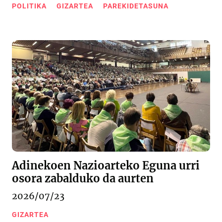
POLITIKA
GIZARTEA
PAREKIDETASUNA
Adinekoen Nazioarteko Eguna urri
osora zabalduko da aurten
2026/07/23
GIZARTEA