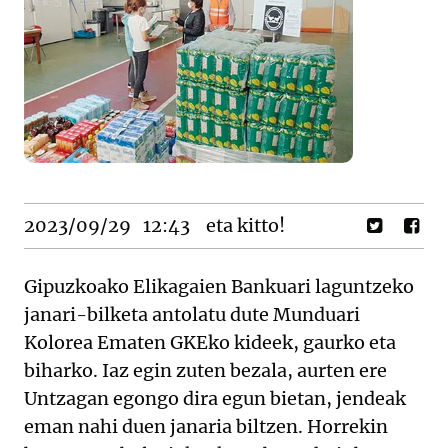
2023/09/29
12:43
eta kitto!
Gipuzkoako Elikagaien Bankuari laguntzeko
janari-bilketa antolatu dute Munduari
Kolorea Ematen GKEko kideek, gaurko eta
biharko. Iaz egin zuten bezala, aurten ere
Untzagan egongo dira egun bietan, jendeak
eman nahi duen janaria biltzen. Horrekin