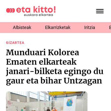
Albisteak
Elkarrizketak
Iritzia
GIZARTEA
Munduari Kolorea
Ematen elkarteak
janari-bilketa egingo du
gaur eta bihar Untzagan