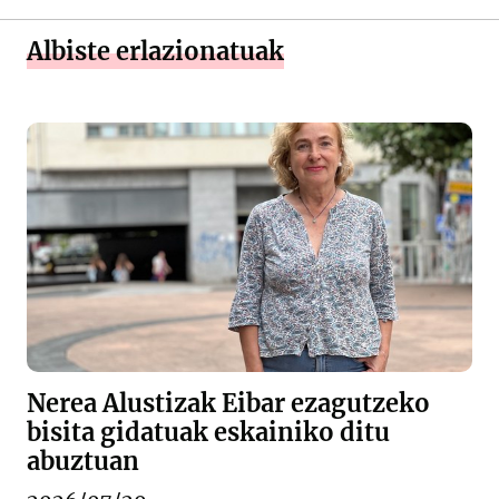
Albiste erlazionatuak
Nerea Alustizak Eibar ezagutzeko
bisita gidatuak eskainiko ditu
abuztuan