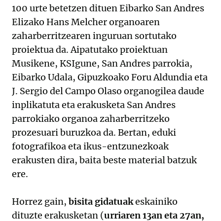
100 urte betetzen dituen Eibarko San Andres
Elizako Hans Melcher organoaren
zaharberritzearen inguruan sortutako
proiektua da. Aipatutako proiektuan
Musikene, KSIgune, San Andres parrokia,
Eibarko Udala, Gipuzkoako Foru Aldundia eta
J. Sergio del Campo Olaso organogilea daude
inplikatuta eta erakusketa San Andres
parrokiako organoa zaharberritzeko
prozesuari buruzkoa da. Bertan, eduki
fotografikoa eta ikus-entzunezkoak
erakusten dira, baita beste material batzuk
ere.
Horrez gain,
bisita gidatuak
eskainiko
dituzte erakusketan (
urriaren 13an eta 27an,