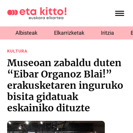
Albisteak
Elkarrizketak
Iritzia
KULTURA
Museoan zabaldu duten
“Eibar Organoz Blai!”
erakusketaren inguruko
bisita gidatuak
eskainiko dituzte