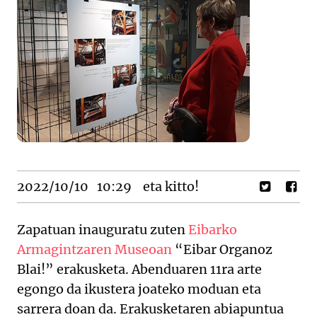
2022/10/10
10:29
eta kitto!
Zapatuan inauguratu zuten
Eibarko
Armagintzaren Museoan
“Eibar Organoz
Blai!” erakusketa. Abenduaren 11ra arte
egongo da ikustera joateko moduan eta
sarrera doan da. Erakusketaren abiapuntua