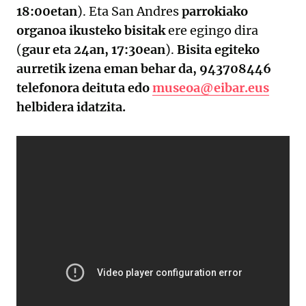
18:00etan
). Eta San Andres
parrokiako
organoa ikusteko bisitak
ere egingo dira
(
gaur eta 24an, 17:30ean
).
Bisita egiteko
aurretik izena eman behar da, 943708446
telefonora deituta edo
museoa@eibar.eus
helbidera idatzita.