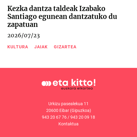
Kezka dantza taldeak Izabako
Santiago egunean dantzatuko du
zapatuan
2026/07/23
KULTURA
JAIAK
GIZARTEA
Urkizu pasealekua 11
20600 Eibar (Gipuzkoa)
943 20 67 76
/
943 20 09 18
Kontaktua