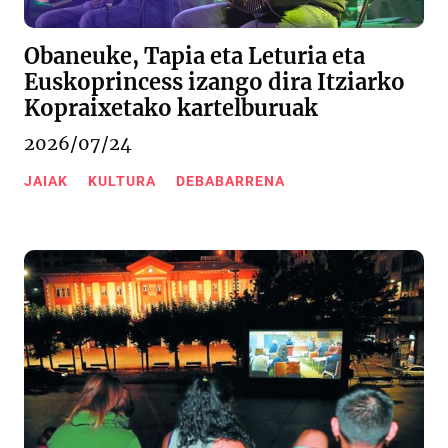
Obaneuke, Tapia eta Leturia eta
Euskoprincess izango dira Itziarko
Kopraixetako kartelburuak
2026/07/24
JAIAK
KULTURA
DEBABARRENA