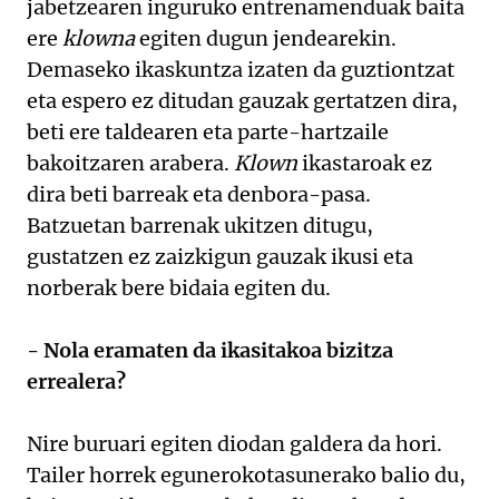
jabetzearen inguruko entrenamenduak baita
ere
klowna
egiten dugun jendearekin.
Demaseko ikaskuntza izaten da guztiontzat
eta espero ez ditudan gauzak gertatzen dira,
beti ere taldearen eta parte-hartzaile
bakoitzaren arabera.
Klown
ikastaroak ez
dira beti barreak eta denbora-pasa.
Batzuetan barrenak ukitzen ditugu,
gustatzen ez zaizkigun gauzak ikusi eta
norberak bere bidaia egiten du.
- Nola eramaten da ikasitakoa bizitza
errealera?
Nire buruari egiten diodan galdera da hori.
Tailer horrek egunerokotasunerako balio du,