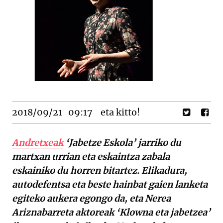
2018/09/21
09:17
eta kitto!
Andretxeak
‘Jabetze Eskola’ jarriko du
martxan urrian eta eskaintza zabala
eskainiko du horren bitartez. Elikadura,
autodefentsa eta beste hainbat gaien lanketa
egiteko aukera egongo da, eta Nerea
Ariznabarreta aktoreak ‘Klowna eta jabetzea’