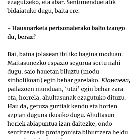
ezagutzeko, eta abar. Sentimenduetatik
bidaiatuko dugu, baita ere.
- Hausnarketa pertsonalerako balio izango
du, beraz?
Bai, baina jolasean ibiliko bagina moduan.
Maitasunezko espazio segurua sortu nahi
dugu, saio hauetan biluztu (modu
sinbolikoan) egin behar garelako.
Klownean
,
pailazoen munduan, ‘utzi’ egin behar zara
eta, horrela, ahultasunak ezagutuko dituzu.
Hau da, geruza guztiak kendu eta horien
azpian duguna ikusiko dugu. Ahultasun
horiek abiapuntua izan daitezke, ondo
sentitzera eta protagonista bihurtzera heldu