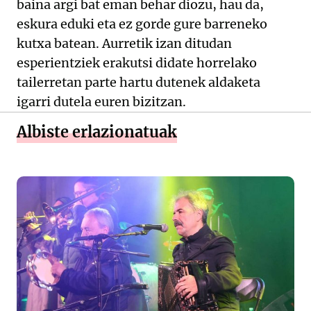
baina argi bat eman behar diozu, hau da,
eskura eduki eta ez gorde gure barreneko
kutxa batean. Aurretik izan ditudan
esperientziek erakutsi didate horrelako
tailerretan parte hartu dutenek aldaketa
igarri dutela euren bizitzan.
Albiste erlazionatuak