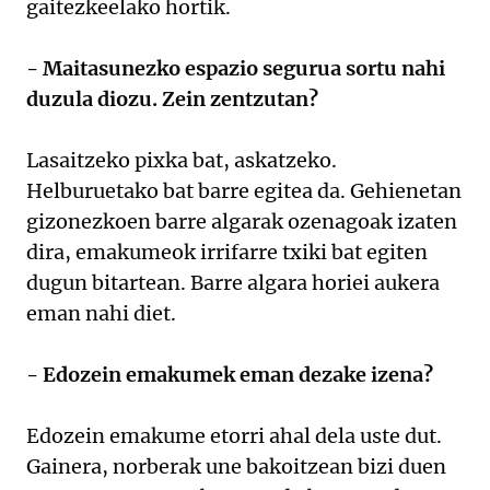
gaitezkeelako hortik.
- Maitasunezko espazio segurua sortu nahi
duzula diozu. Zein zentzutan?
Lasaitzeko pixka bat, askatzeko.
Helburuetako bat barre egitea da. Gehienetan
gizonezkoen barre algarak ozenagoak izaten
dira, emakumeok irrifarre txiki bat egiten
dugun bitartean. Barre algara horiei aukera
eman nahi diet.
- Edozein emakumek eman dezake izena?
Edozein emakume etorri ahal dela uste dut.
Gainera, norberak une bakoitzean bizi duen