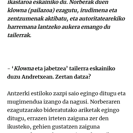
ikastaroa eskainiko du. Norberak duen
klowna (pailazoa) ezagutu, irudimena eta
zentzumenak aktibatu, eta autoritatearekiko
harremana lantzeko aukera emango du
tailerrak.
- ‘
Klowna
eta jabetzea’ tailerra eskainiko
duzu Andretxean. Zertan datza?
Antzerki estiloko zazpi saio egingo ditugu eta
mugimendua izango da nagusi. Norberaren
ezagutzarako bideratutako ariketak egingo
ditugu, errazen irteten zaiguna zer den
ikusteko, gehien gustatzen zaiguna