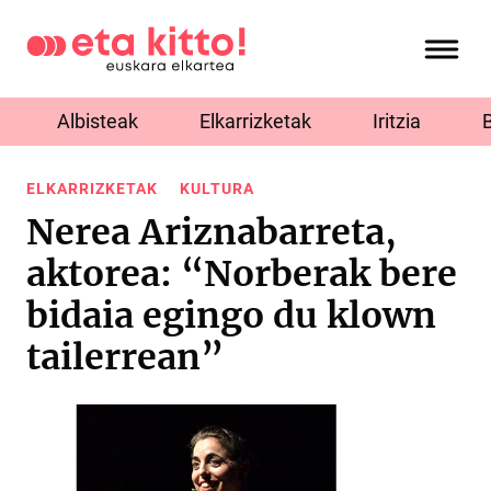
Albisteak
Elkarrizketak
Iritzia
ELKARRIZKETAK
KULTURA
Nerea Ariznabarreta,
aktorea: “Norberak bere
bidaia egingo du klown
tailerrean”