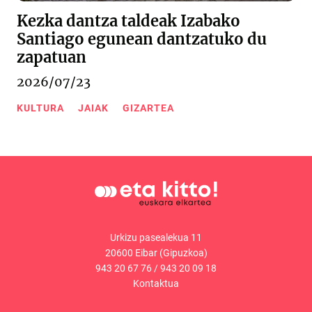
Kezka dantza taldeak Izabako
Santiago egunean dantzatuko du
zapatuan
2026/07/23
KULTURA
JAIAK
GIZARTEA
Urkizu pasealekua 11
20600 Eibar (Gipuzkoa)
943 20 67 76
/
943 20 09 18
Kontaktua