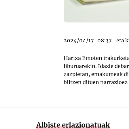
2024/04/17
08:37
eta k
Harixa Emoten irakurketa-
liburuarekin. Idazle debar
zazpietan, emakumeak dir
biltzen dituen narrazioez
Albiste erlazionatuak