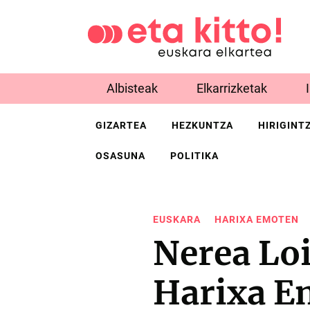
Albisteak
Elkarrizketak
GIZARTEA
HEZKUNTZA
HIRIGINT
OSASUNA
POLITIKA
EUSKARA
HARIXA EMOTEN
Nerea Loi
Harixa E