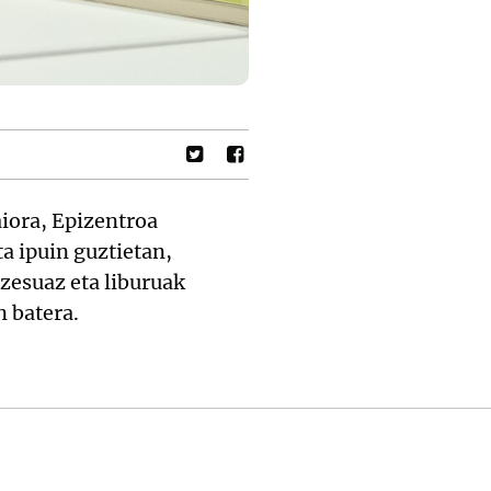
aiora, Epizentroa
ta ipuin guztietan,
zesuaz eta liburuak
n batera.