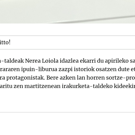
itto!
taldeak Nerea Loiola idazlea ekarri du apirileko s
rararen ipuin-liburua zazpi istoriok osatzen dute e
a protagonistak. Bere azken lan horren sortze-pro
 aritu zen martitzenean irakurketa-taldeko kideeki