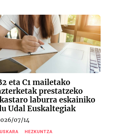
B2 eta C1 mailetako
azterketak prestatzeko
ikastaro laburra eskainiko
du Udal Euskaltegiak
2026/07/14
USKARA
HEZKUNTZA