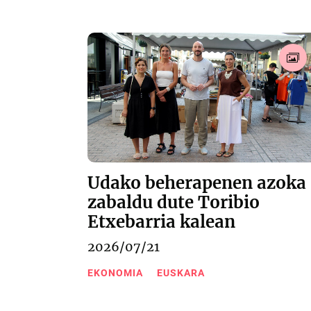
Udako beherapenen azoka
zabaldu dute Toribio
Etxebarria kalean
2026/07/21
EKONOMIA
EUSKARA