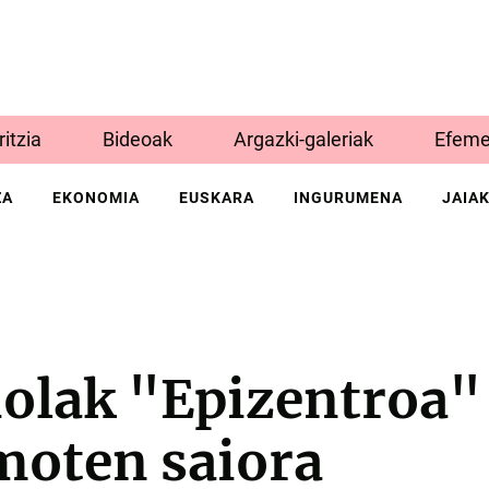
Iritzia
Bideoak
Argazki-galeriak
Efeme
ZA
EKONOMIA
EUSKARA
INGURUMENA
JAIA
olak "Epizentroa" 
moten saiora