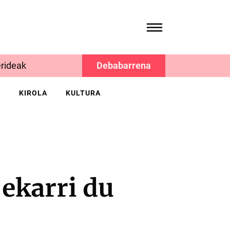
rideak
Debabarrena
K
KIROLA
KULTURA
ekarri du