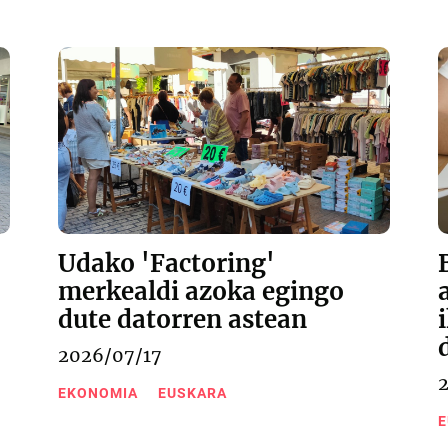
Udako 'Factoring'
merkealdi azoka egingo
dute datorren astean
2026/07/17
EKONOMIA
EUSKARA
E