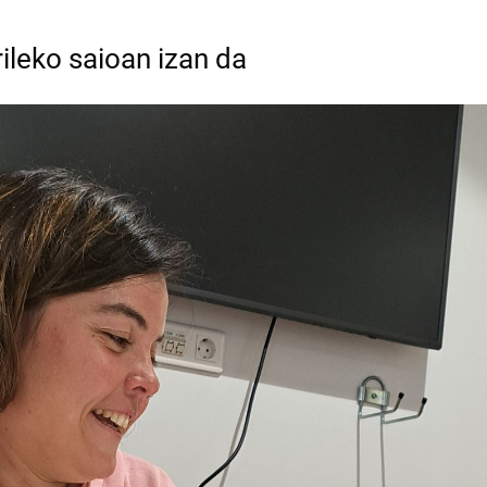
rileko saioan izan da