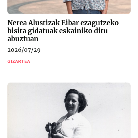
Nerea Alustizak Eibar ezagutzeko
bisita gidatuak eskainiko ditu
abuztuan
2026/07/29
GIZARTEA