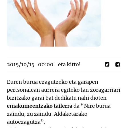
2015/10/15
00:00
eta kitto!
Euren burua ezagutzeko eta garapen
pertsonalean aurrera egiteko lan zoragarriari
bizitzako garai bat dedikatu nahi dioten
emakumeentzako tailerra
da “Nire burua
zaindu, zu zaindu: Aldaketarako
autoezagutza”.