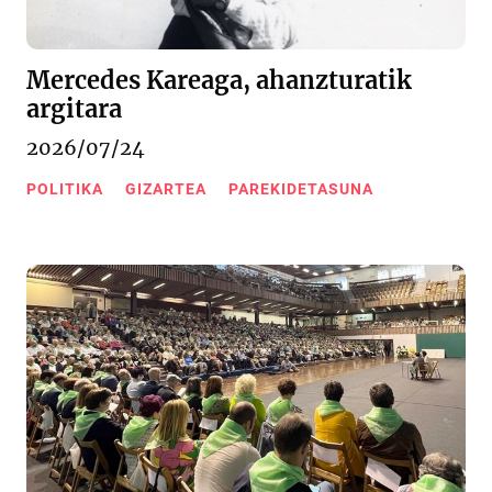
Mercedes Kareaga, ahanzturatik
argitara
2026/07/24
POLITIKA
GIZARTEA
PAREKIDETASUNA