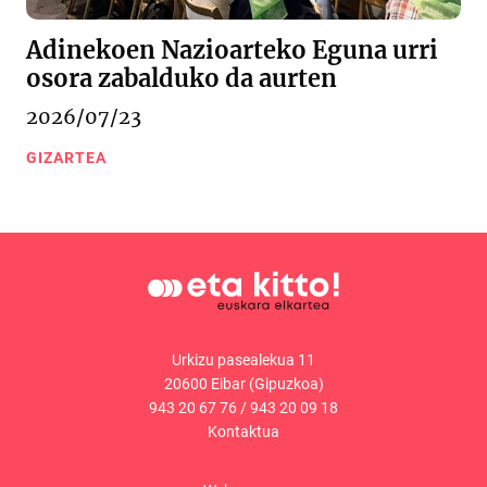
Adinekoen Nazioarteko Eguna urri
osora zabalduko da aurten
2026/07/23
GIZARTEA
Urkizu pasealekua 11
20600 Eibar (Gipuzkoa)
943 20 67 76
/
943 20 09 18
Kontaktua