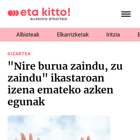
Albisteak
Elkarrizketak
Iritzia
GIZARTEA
"Nire burua zaindu, zu
zaindu" ikastaroan
izena emateko azken
egunak