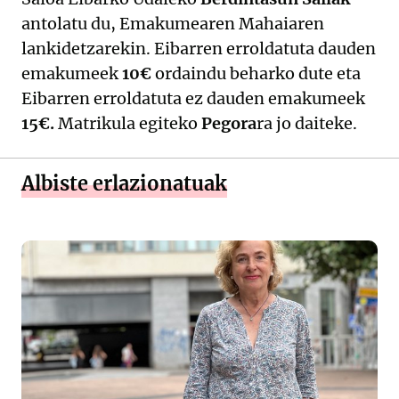
antolatu du, Emakumearen Mahaiaren
lankidetzarekin. Eibarren erroldatuta dauden
emakumeek
10€
ordaindu beharko dute eta
Eibarren erroldatuta ez dauden emakumeek
15€.
Matrikula egiteko
Pegora
ra jo daiteke.
Albiste erlazionatuak