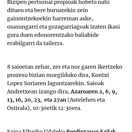
Bizipen pertsonal propioak hobetu nahi
dituen eta bere buruarekin zein
gainontzekoekin harreman aske,
osasungarri eta gozagarriagoak izaten ikasi
gura duen edonorentzako baliabide
erabilgarri da tailerra.
8 saioetan zehar, zer eta nor garen ikertzeko
prozesu bizian murgilduko dira, Kontxi
Lopez Soriaren laguntzarekin. Saioak
Andretxean izango dira,
Azaroaren 2, 6, 9,
13, 16, 20, 23, eta 27an
(Astelehen eta
Ostirala), 10:30etik 12:30era.
Saioa Eibarko Udaleko
Berdintasun Sailak