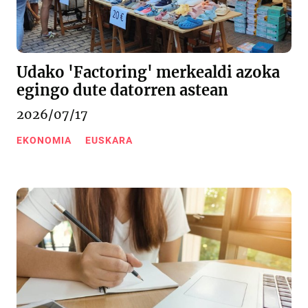
Udako 'Factoring' merkealdi azoka
egingo dute datorren astean
2026/07/17
EKONOMIA
EUSKARA