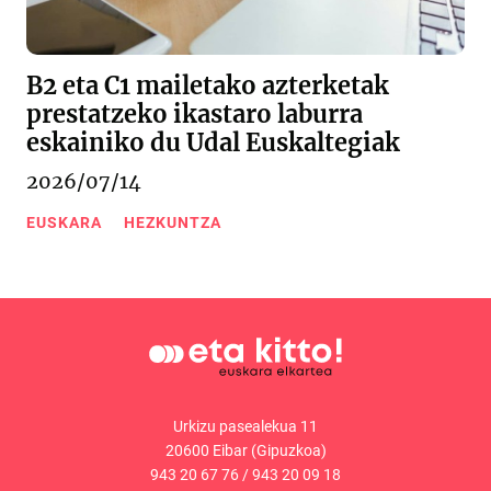
B2 eta C1 mailetako azterketak
prestatzeko ikastaro laburra
eskainiko du Udal Euskaltegiak
2026/07/14
EUSKARA
HEZKUNTZA
Urkizu pasealekua 11
20600 Eibar (Gipuzkoa)
943 20 67 76
/
943 20 09 18