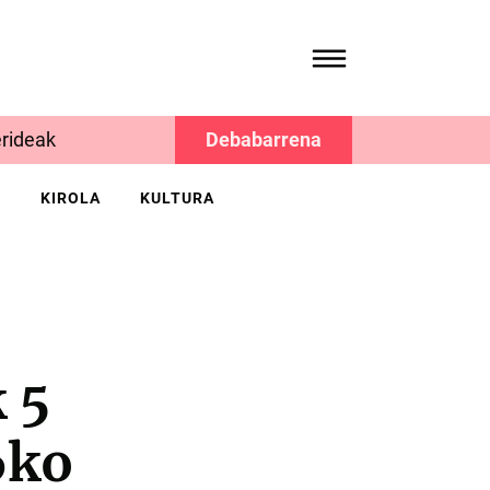
rideak
Debabarrena
K
KIROLA
KULTURA
 5
6ko