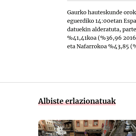
Gaurko hauteskunde orok
eguerdiko 14:00etan Espa
datuekin alderatuta, part
%41,41koa (%36,96 2016a
eta Nafarrokoa %43,85 (
Albiste erlazionatuak