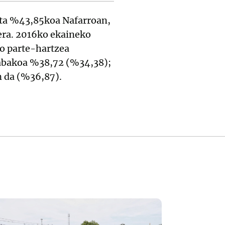
eta %43,85koa Nafarroan,
era. 2016ko ekaineko
ko parte-hartzea
abakoa %38,72 (%34,38);
 da (%36,87).