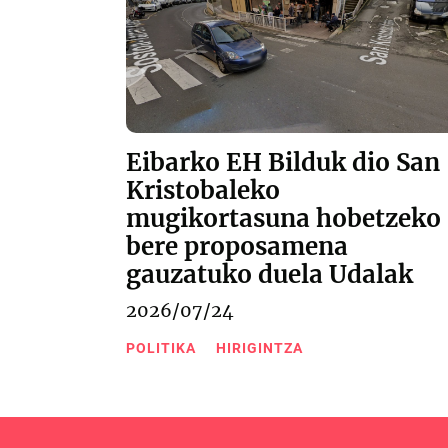
Eibarko EH Bilduk dio San
Kristobaleko
mugikortasuna hobetzeko
bere proposamena
gauzatuko duela Udalak
2026/07/24
POLITIKA
HIRIGINTZA