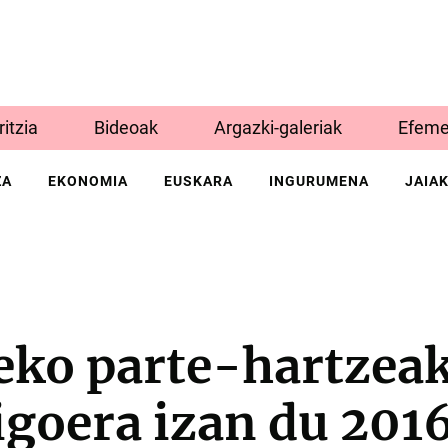
Iritzia
Bideoak
Argazki-galeriak
Efeme
ZA
EKONOMIA
EUSKARA
INGURUMENA
JAIA
eko parte-hartzeak
igoera izan du 201