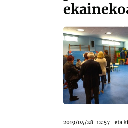
ekaineko
2019/04/28
12:57
eta k