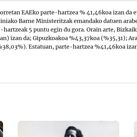
orretan EAEko parte-hartzea % 41,46koa izan da 
iniako Barne Ministeritzak emandako datuen arab
e-hartzeak 5 puntu egin du gora. Orain arte, Bizkai
n) izan da; Gipuzkoakoa %43,37koa (%35,31); Ar
%38,03%). Estatuan, parte-hartzea %41,46koa izan