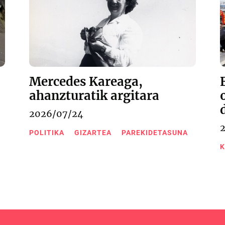
Mercedes Kareaga,
ahanzturatik argitara
2026/07/24
POLITIKA
GIZARTEA
PAREKIDETASUNA
K