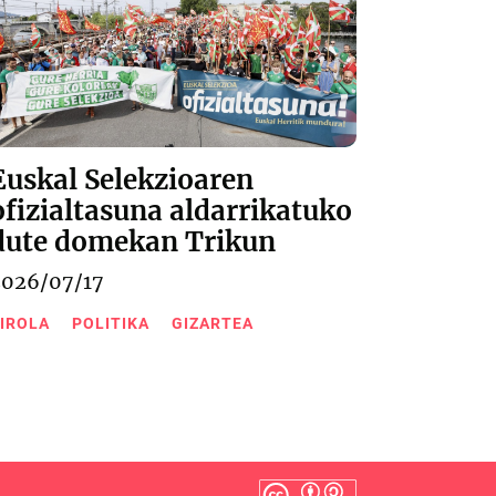
Euskal Selekzioaren
ofizialtasuna aldarrikatuko
dute domekan Trikun
2026/07/17
IROLA
POLITIKA
GIZARTEA