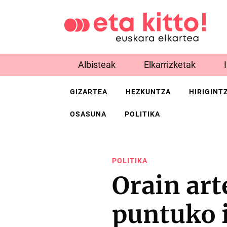
Albisteak
Elkarrizketak
GIZARTEA
HEZKUNTZA
HIRIGINT
OSASUNA
POLITIKA
POLITIKA
Orain art
puntuko 