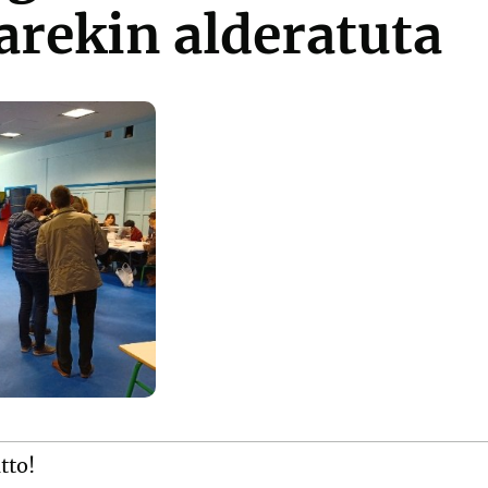
arekin alderatuta
itto!