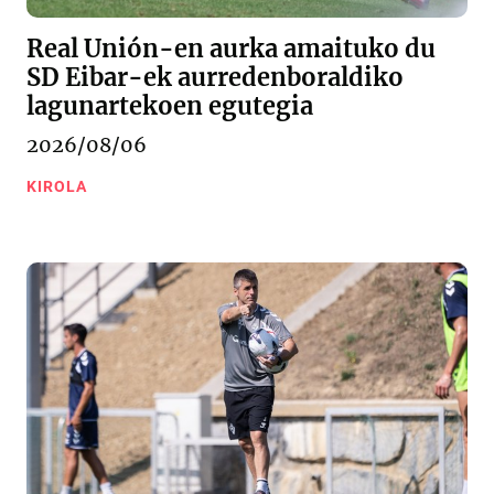
Real Unión-en aurka amaituko du
SD Eibar-ek aurredenboraldiko
lagunartekoen egutegia
2026/08/06
KIROLA