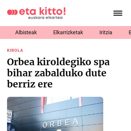
Albisteak
Elkarrizketak
Iritzia
KIROLA
Orbea kiroldegiko spa
bihar zabalduko dute
berriz ere