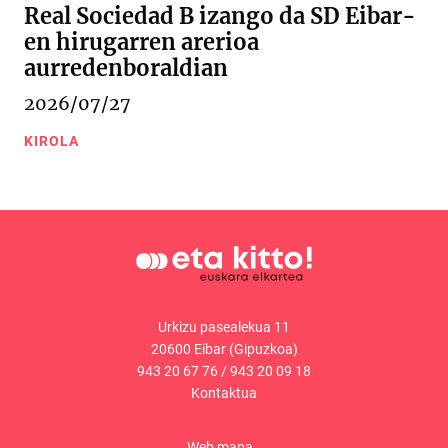
Real Sociedad B izango da SD Eibar-
en hirugarren arerioa
aurredenboraldian
2026/07/27
KIROLA
Urkizu pasealekua 11
20600 Eibar (Gipuzkoa)
943 20 67 76
/
943 20 09 18
Kontaktua
Web mapa