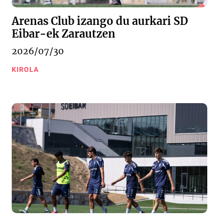
Arenas Club izango du aurkari SD
Eibar-ek Zarautzen
2026/07/30
KIROLA