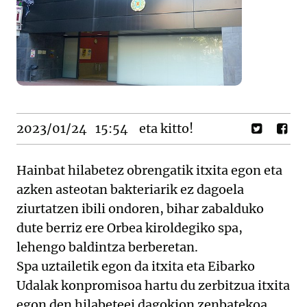
2023/01/24
15:54
eta kitto!
Hainbat hilabetez obrengatik itxita egon eta
azken asteotan bakteriarik ez dagoela
ziurtatzen ibili ondoren, bihar zabalduko
dute berriz ere Orbea kiroldegiko spa,
lehengo baldintza berberetan.
Spa uztailetik egon da itxita eta Eibarko
Udalak konpromisoa hartu du zerbitzua itxita
egon den hilabeteei dagokion zenbatekoa