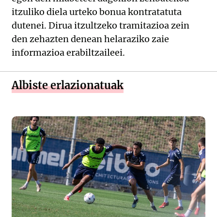
itzuliko diela urteko bonua kontratatuta
dutenei. Dirua itzultzeko tramitazioa zein
den zehazten denean helaraziko zaie
informazioa erabiltzaileei.
Albiste erlazionatuak