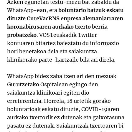
Azken egunetan testu-mezu bat zabaldu da
WhatsApp-ean, eta
boluntario batzuk eskatu
dituzte CureVacRNS enpresa alemaniarraren
koronabirusaren aurkako txerto berria
probatzeko
. VOSTeuskadik Twitter
kontuaren bitartez baieztatu du informazio
hori benetakoa dela eta saiakuntza
klinikorako parte-hartzaile bila ari direla.
WhatsApp bidez zabaltzen ari den mezuak
Gurutzetako Ospitalean egingo den
saiakuntza klinikoari egiten dio
erreferentzia. Horrela, 18 urtetik gorako
boluntarioak eskatu dituzte, COVID-19aren
aurkako txertorik ez dutenak eta gaixotasuna
pasatu ez dutenak. Saiakuntzak txertoaren bi