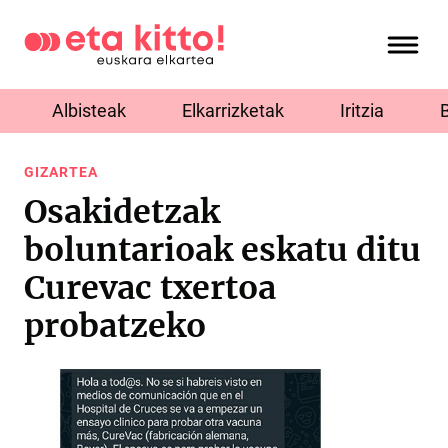
Albisteak
Elkarrizketak
Iritzia
GIZARTEA
Osakidetzak
boluntarioak eskatu ditu
Curevac txertoa
probatzeko