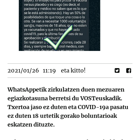
2021/01/26
11:19
eta kitto!
WhatsAppetik zirkulatzen duen mezuaren
egiazkotasuna berretsi du VOSTeuskadik.
Txertoa jaso ez duten eta COVID-19a pasatu
ez duten 18 urtetik gorako boluntarioak
eskatzen dituzte.