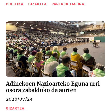
POLITIKA
GIZARTEA
PAREKIDETASUNA
Adinekoen Nazioarteko Eguna urri
osora zabalduko da aurten
2026/07/23
GIZARTEA