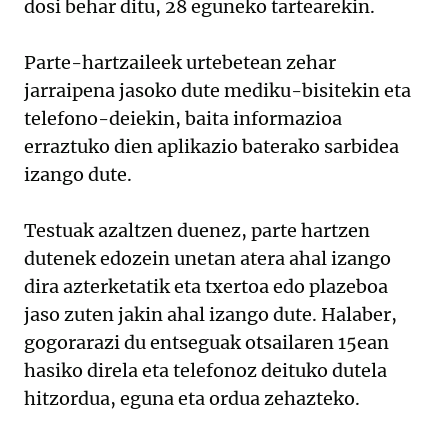
dosi behar ditu, 28 eguneko tartearekin.
Parte-hartzaileek urtebetean zehar
jarraipena jasoko dute mediku-bisitekin eta
telefono-deiekin, baita informazioa
erraztuko dien aplikazio baterako sarbidea
izango dute.
Testuak azaltzen duenez, parte hartzen
dutenek edozein unetan atera ahal izango
dira azterketatik eta txertoa edo plazeboa
jaso zuten jakin ahal izango dute. Halaber,
gogorarazi du entseguak otsailaren 15ean
hasiko direla eta telefonoz deituko dutela
hitzordua, eguna eta ordua zehazteko.