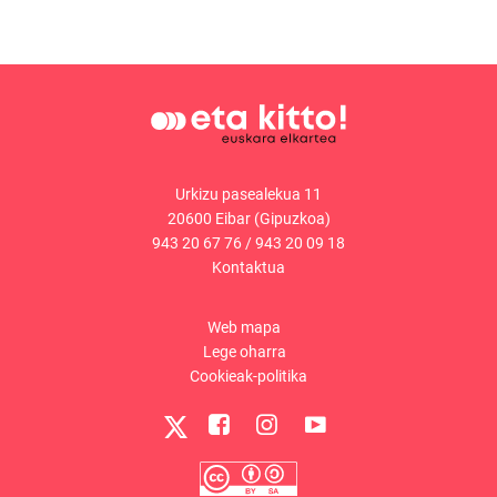
Urkizu pasealekua 11
20600 Eibar (Gipuzkoa)
943 20 67 76
/
943 20 09 18
Kontaktua
Web mapa
Lege oharra
Cookieak-politika