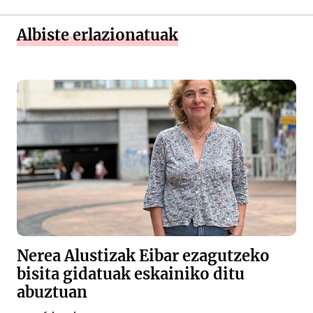
Albiste erlazionatuak
Nerea Alustizak Eibar ezagutzeko
bisita gidatuak eskainiko ditu
abuztuan