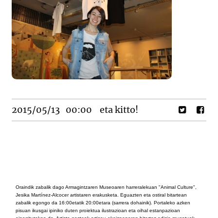
2015/05/13
00:00
eta kitto!
Oraindik zabalik dago Armagintzaren Museoaren harreralekuan "Animal Culture",
Jesika Martínez-Alcocer artistaren erakusketa. Eguazten eta ostiral bitartean
zabalik egongo da 16:00etatik 20:00etara (sarrera dohainik). Portaleko azken
pisuan ikusgai ipiniko duten proiektua ilustrazioan eta oihal estanpazioan