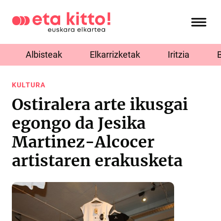
Albisteak
Elkarrizketak
Iritzia
KULTURA
Ostiralera arte ikusgai
egongo da Jesika
Martinez-Alcocer
artistaren erakusketa