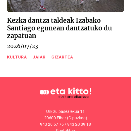
Kezka dantza taldeak Izabako
Santiago egunean dantzatuko du
zapatuan
2026/07/23
KULTURA
JAIAK
GIZARTEA
Urkizu pasealekua 11
20600 Eibar (Gipuzkoa)
943 20 67 76
/
943 20 09 18
Kontaktua