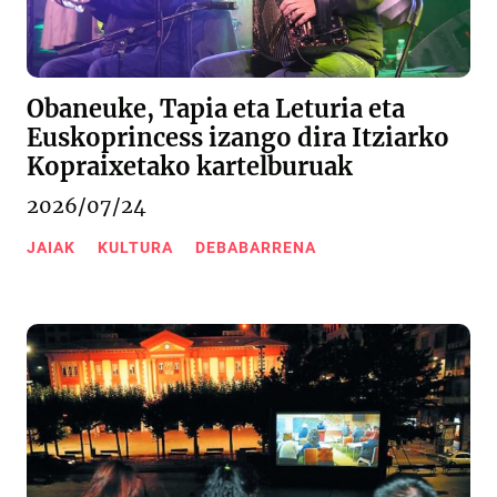
Obaneuke, Tapia eta Leturia eta
Euskoprincess izango dira Itziarko
Kopraixetako kartelburuak
2026/07/24
JAIAK
KULTURA
DEBABARRENA