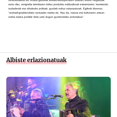
oinarritutakoa da. Artista gazteak artisau-ekoizpenaren bitartez edizio mugatuak
sortu ditu, serigrafia teknikaren bidez produktu esklusiboak eskaintzeko: kamisetak,
sudaderak eta oihalezko poltsak, guztiak eskuz estanpatuak. Egileak dioenez,
"animali-gizakiendako sortutako marka da. Hau da, natura eta kulturaren artean
oreka izatea posible dela uste dugun guztiondako sortutakoa".
Albiste erlazionatuak