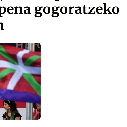
apena gogoratzeko
n