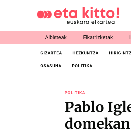
Albisteak
Elkarrizketak
GIZARTEA
HEZKUNTZA
HIRIGINT
OSASUNA
POLITIKA
POLITIKA
Pablo Igl
domekan,