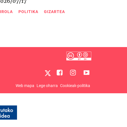
2026/07/17
IROLA
POLITIKA
GIZARTEA
Web mapa
Lege oharra
Cookieak-politika