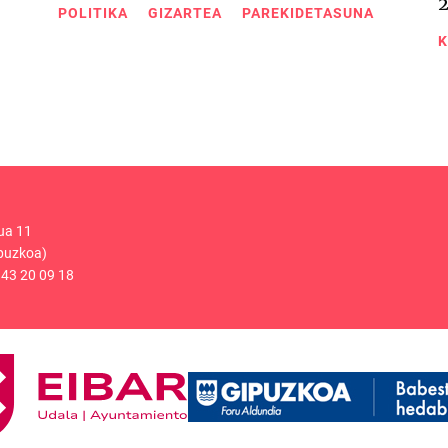
POLITIKA
GIZARTEA
PAREKIDETASUNA
K
ua 11
puzkoa)
43 20 09 18