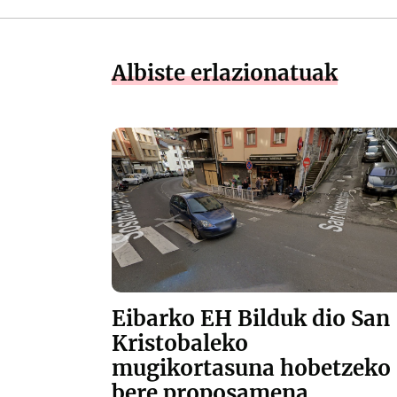
Albiste erlazionatuak
Eibarko EH Bilduk dio San
Kristobaleko
mugikortasuna hobetzeko
bere proposamena