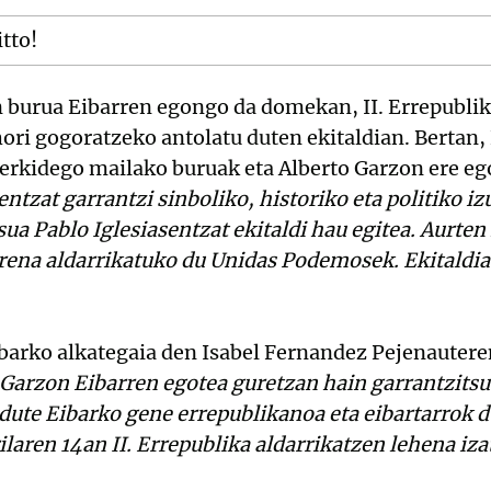
itto!
burua Eibarren egongo da domekan, II. Errepublika
ori gogoratzeko antolatu duten ekitaldian. Bertan,
rkidego mailako buruak eta Alberto Garzon ere eg
ntzat garrantzi sinboliko, historiko eta politiko i
ua Pablo Iglesiasentzat ekitaldi hau egitea. Aurten
rena aldarrikatuko du Unidas Podemosek. Ekitaldia
arko alkategaia den Isabel Fernandez Pejenautere
o Garzon Eibarren egotea guretzan hain garrantzits
dute Eibarko gene errepublikanoa eta eibartarrok 
ilaren 14an II. Errepublika aldarrikatzen lehena iza