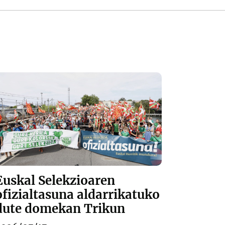
Euskal Selekzioaren
ofizialtasuna aldarrikatuko
dute domekan Trikun