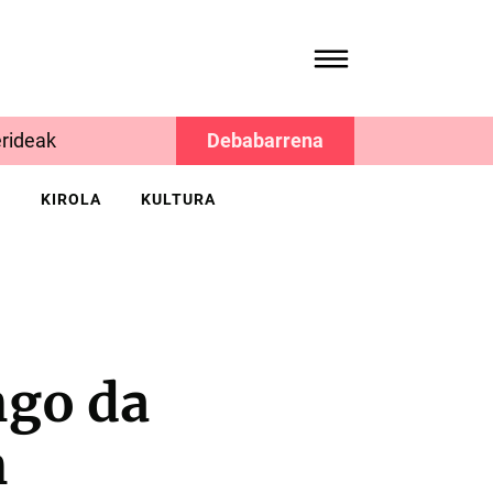
rideak
Debabarrena
K
KIROLA
KULTURA
ngo da
n