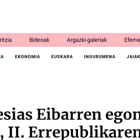
Iritzia
Bideoak
Argazki-galeriak
Efeme
ZA
EKONOMIA
EUSKARA
INGURUMENA
JAIA
esias Eibarren ego
 II. Errepublikare