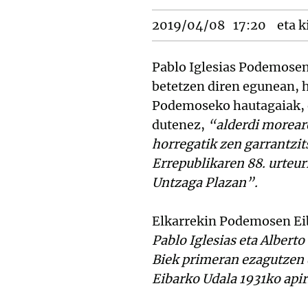
2019/04/08
17:20
eta k
Pablo Iglesias Podemosen 
betetzen diren egunean, h
Podemoseko hautagaiak, e
dutenez,
“alderdi moreare
horregatik zen garrantzits
Errepublikaren 88. urteur
Untzaga Plazan”.
Elkarrekin Podemosen Eib
Pablo Iglesias eta Albert
Biek primeran ezagutzen 
Eibarko Udala 1931ko apir