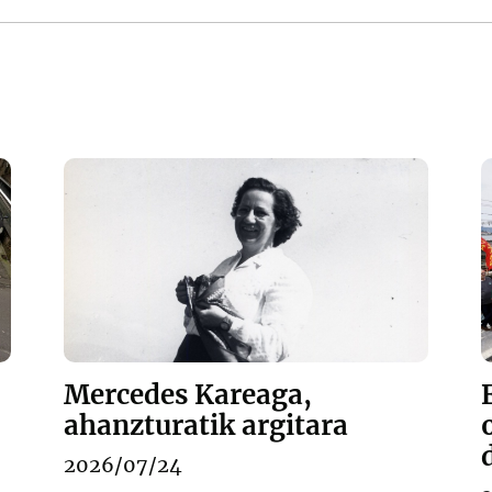
Mercedes Kareaga,
ahanzturatik argitara
2026/07/24