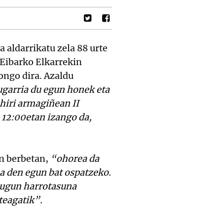
 aldarrikatu zela 88 urte
 Eibarko Elkarrekin
ongo dira. Azaldu
zugarria du egun honek eta
 hiri armagiñean II
 12:00etan izango da,
n berbetan,
“ohorea da
ua den egun bat ospatzeko.
dugun harrotasuna
teagatik”.