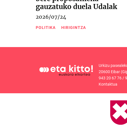
gauzatuko duela Udalak
2026/07/24
POLITIKA
HIRIGINTZA
Urkizu pasealek
20600 Eibar (Gi
943 20 67 76
/
9
Kontaktua