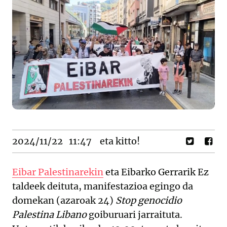
2024/11/22
11:47
eta kitto!
Eibar Palestinarekin
eta Eibarko Gerrarik Ez
taldeek deituta, manifestazioa egingo da
domekan (azaroak 24)
Stop genocidio
Palestina Libano
goiburuari jarraituta.