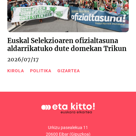
Euskal Selekzioaren ofizialtasuna
aldarrikatuko dute domekan Trikun
2026/07/17
KIROLA
POLITIKA
GIZARTEA
Urkizu pasealekua 11
20600 Eibar (Gipuzkoa)