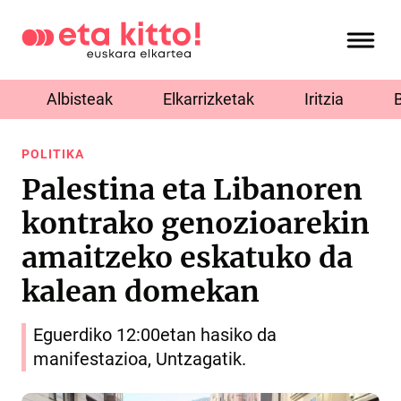
Albisteak
Elkarrizketak
Iritzia
POLITIKA
Palestina eta Libanoren
kontrako genozioarekin
amaitzeko eskatuko da
kalean domekan
Eguerdiko 12:00etan hasiko da
manifestazioa, Untzagatik.