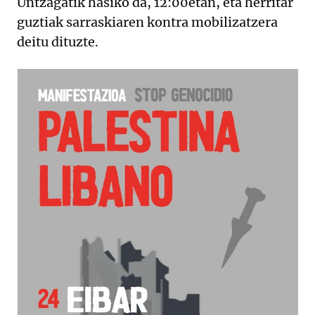
Untzagatik hasiko da, 12:00etan, eta herritar
guztiak sarraskiaren kontra mobilizatzera
deitu dituzte.