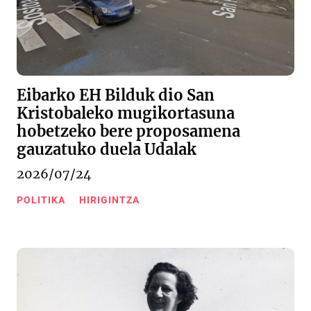
Eibarko EH Bilduk dio San
Kristobaleko mugikortasuna
hobetzeko bere proposamena
gauzatuko duela Udalak
2026/07/24
POLITIKA
HIRIGINTZA