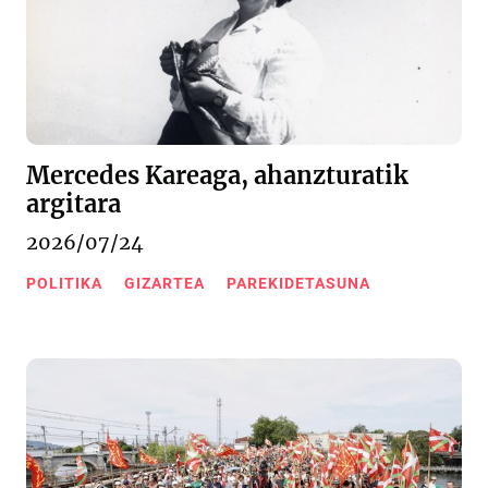
Mercedes Kareaga, ahanzturatik
argitara
2026/07/24
POLITIKA
GIZARTEA
PAREKIDETASUNA