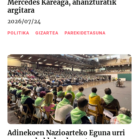
Mercedes Kareaga, ahanzturatik
argitara
2026/07/24
POLITIKA
GIZARTEA
PAREKIDETASUNA
Adinekoen Nazioarteko Eguna urri