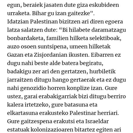
egun, beraiek jasaten dute giza eskubideen
urraketa. Bihar gu izan gaitezke".
Idatzian Palestinan bizitzen ari diren egoera
latza salatzen dute: “Bi hilabete daramatzagu
bonbardaketa, familien hilketa selektiboak,
auzo osoen suntsipena, umeen hilketak
Gazan eta Zisjordanian ikusten. Eibarren ez
dugu nahi beste alde batera begiratu,
badakigu zer ari den gertatzen, hurbiletik
jarraitzen ditugu hango gertaerak eta ez dugu
nahi genozidio horren konplize izan. Gure
ustez, garai erabakigarriak bizi ditugu berriro
kalera irtetzeko, gure batasuna eta
elkartasuna erakusteko Palestinar herriari.
Gure gaitzespena erakutsi eta Israeldar
estatuak kolonizazioaren bitartez egiten ari