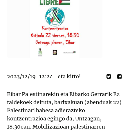
2023/12/19
12:24
eta kitto!
Eibar Palestinarekin eta Eibarko Gerrarik Ez
taldekoek deituta, barixakuan (abenduak 22)
Palestinari babesa adierazteko
kontzentrazioa egingo da, Untzagan,
18:30ean. Mobilizazioan palestinarren