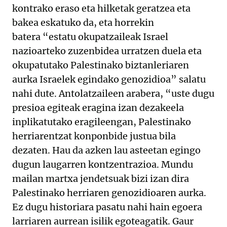
kontrako eraso eta hilketak geratzea eta
bakea eskatuko da, eta horrekin
batera “estatu okupatzaileak Israel
nazioarteko zuzenbidea urratzen duela eta
okupatutako Palestinako biztanleriaren
aurka Israelek egindako genozidioa” salatu
nahi dute. Antolatzaileen arabera, “uste dugu
presioa egiteak eragina izan dezakeela
inplikatutako eragileengan, Palestinako
herriarentzat konponbide justua bila
dezaten. Hau da azken lau asteetan egingo
dugun laugarren kontzentrazioa. Mundu
mailan martxa jendetsuak bizi izan dira
Palestinako herriaren genozidioaren aurka.
Ez dugu historiara pasatu nahi hain egoera
larriaren aurrean isilik egoteagatik. Gaur