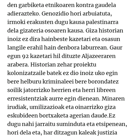
den garbiketa etnikoaren kontra gaudela
adierazteko. Genozidio hori arbuiatuta,
irmoki erakusten dugu kausa palestinarra
dela gizateria osoaren kausa. Giza historian
inoiz ez dira hainbeste kazetari eta osasun
langile erahil hain denbora laburrean. Gaur
egun 92 kazetari hil dituzte Aljazeeraren
arabera. Historian zehar proiektu
kolonizatzaile batek ez dio inoiz uko egin
bere helburu kriminaleei bere borondatez
soilik jatorrizko herrien eta herri libreen
erresistentziak aurre egin dienean. Minaren
irudiak, umilizazioak eta oinarrizko giza
eskubideen bortxaketa agerian daude.Ez
dugu nahi jarraitu suminduta eta etsipenean,
hori dela eta, har ditzagun kaleak justizia