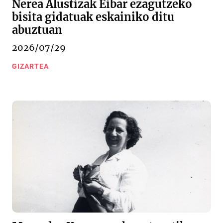
Nerea Alustizak Eibar ezagutzeko
bisita gidatuak eskainiko ditu
abuztuan
2026/07/29
GIZARTEA