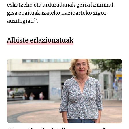
eskatzeko eta arduradunak gerra kriminal
gisa epaituak izateko nazioarteko zigor
auzitegian”.
Albiste erlazionatuak