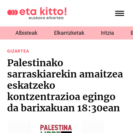
Albisteak
Elkarrizketak
Iritzia
GIZARTEA
Palestinako
sarraskiarekin amaitzea
eskatzeko
kontzentrazioa egingo
da barixakuan 18:30ean