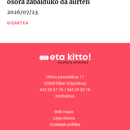
osora zabalduko da aurten
2026/07/23
GIZARTEA
Urkizu pasealekua 11
20600 Eibar (Gipuzkoa)
943 20 67 76
/
943 20 09 18
Kontaktua
Web mapa
Lege oharra
Cookieak-politika