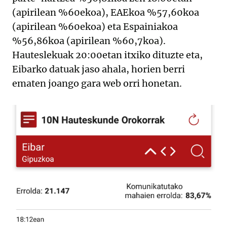
(apirilean %60ekoa), EAEkoa %57,60koa
(apirilean %60ekoa) eta Espainiakoa
%56,86koa (apirilean %60,7koa).
Hauteslekuak 20:00etan itxiko dituzte eta,
Eibarko datuak jaso ahala, horien berri
ematen joango gara web orri honetan.