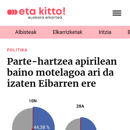
Albisteak
Elkarrizketak
Iritzia
POLITIKA
Parte-hartzea apirilean
baino motelagoa ari da
izaten Eibarren ere