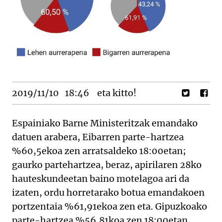
2019/11/10
18:46
eta kitto!
Espainiako Barne Ministeritzak emandako
datuen arabera, Eibarren parte-hartzea
%60,5ekoa zen arratsaldeko 18:00etan;
gaurko partehartzea, beraz, apirilaren 28ko
hauteskundeetan baino motelagoa ari da
izaten, ordu horretarako botua emandakoen
portzentaia %61,91ekoa zen eta. Gipuzkoako
parte-hartzea %56,81koa zen 18:00etan