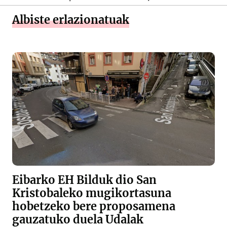
Albiste erlazionatuak
Eibarko EH Bilduk dio San
Kristobaleko mugikortasuna
hobetzeko bere proposamena
gauzatuko duela Udalak