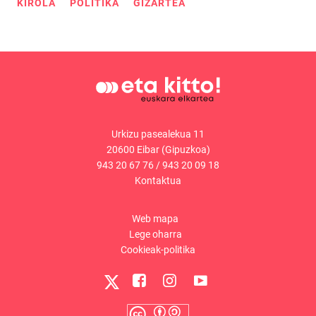
KIROLA
POLITIKA
GIZARTEA
Urkizu pasealekua 11
20600 Eibar (Gipuzkoa)
943 20 67 76
/
943 20 09 18
Kontaktua
Web mapa
Lege oharra
Cookieak-politika