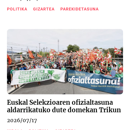
POLITIKA
GIZARTEA
PAREKIDETASUNA
Euskal Selekzioaren ofizialtasuna
aldarrikatuko dute domekan Trikun
2026/07/17