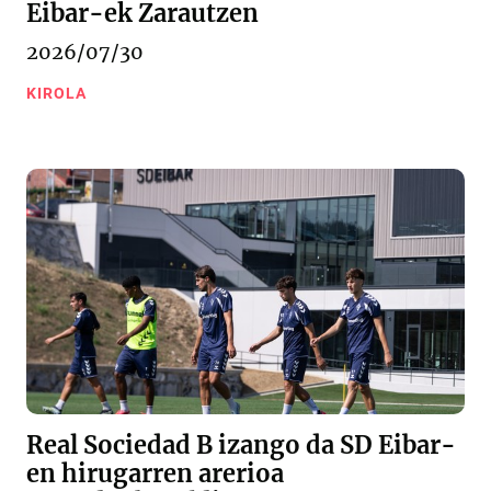
Eibar-ek Zarautzen
2026/07/30
KIROLA
Real Sociedad B izango da SD Eibar-
en hirugarren arerioa