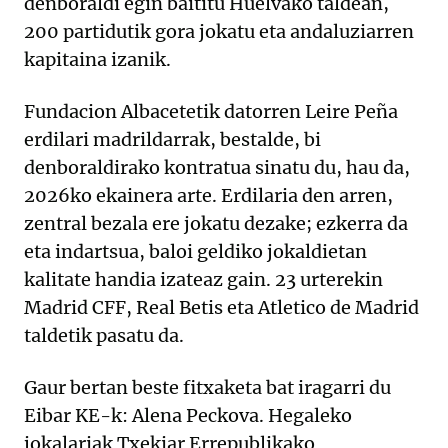
denboraldi egin baititu Huelvako taldean,
200 partidutik gora jokatu eta andaluziarren
kapitaina izanik.
Fundacion Albacetetik datorren Leire Peña
erdilari madrildarrak, bestalde, bi
denboraldirako kontratua sinatu du, hau da,
2026ko ekainera arte. Erdilaria den arren,
zentral bezala ere jokatu dezake; ezkerra da
eta indartsua, baloi geldiko jokaldietan
kalitate handia izateaz gain. 23 urterekin
Madrid CFF, Real Betis eta Atletico de Madrid
taldetik pasatu da.
Gaur bertan beste fitxaketa bat iragarri du
Eibar KE-k: Alena Peckova. Hegaleko
jokalariak Txekiar Errepublikako