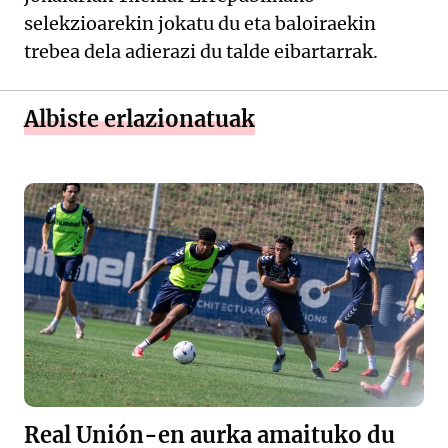
selekzioarekin jokatu du eta baloiraekin
trebea dela adierazi du talde eibartarrak.
Albiste erlazionatuak
Real Unión-en aurka amaituko du