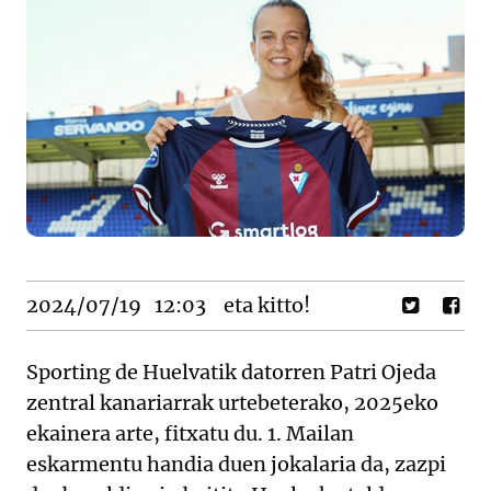
2024/07/19
12:03
eta kitto!
Sporting de Huelvatik datorren Patri Ojeda
zentral kanariarrak urtebeterako, 2025eko
ekainera arte, fitxatu du. 1. Mailan
eskarmentu handia duen jokalaria da, zazpi