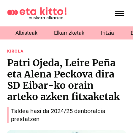
Albisteak
Elkarrizketak
Iritzia
KIROLA
Patri Ojeda, Leire Peña
eta Alena Peckova dira
SD Eibar-ko orain
arteko azken fitxaketak
Taldea hasi da 2024/25 denboraldia
prestatzen