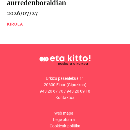
aurredenboraldian
2026/07/27
KIROLA
Urkizu pasealekua 11
20600 Eibar (Gipuzkoa)
943 20 67 76
/
943 20 09 18
Kontaktua
Web mapa
Lege oharra
Cookieak-politika