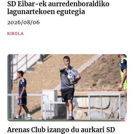
SD Eibar-ek aurredenboraldiko
lagunartekoen egutegia
2026/08/06
KIROLA
Arenas Club izango du aurkari SD