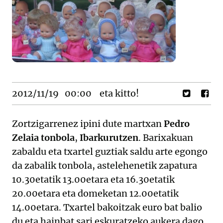
2012/11/19
00:00
eta kitto!
Zortzigarrenez ipini dute martxan
Pedro
Zelaia tonbola
,
Ibarkurutzen
. Barixakuan
zabaldu eta txartel guztiak saldu arte egongo
da zabalik tonbola, astelehenetik zapatura
10.30etatik 13.00etara eta 16.30etatik
20.00etara eta domeketan 12.00etatik
14.00etara. Txartel bakoitzak euro bat balio
du eta hainbat sari eskuratzeko aukera dago,