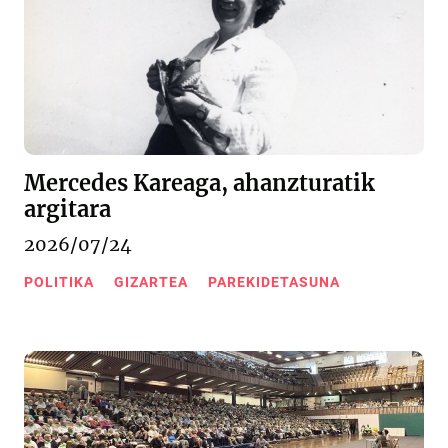
Mercedes Kareaga, ahanzturatik
argitara
2026/07/24
POLITIKA
GIZARTEA
PAREKIDETASUNA