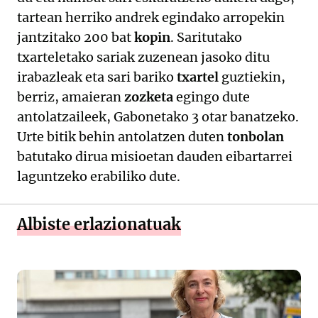
tartean herriko andrek egindako arropekin
jantzitako 200 bat
kopin
. Saritutako
txarteletako sariak zuzenean jasoko ditu
irabazleak eta sari bariko
txartel
guztiekin,
berriz, amaieran
zozketa
egingo dute
antolatzaileek, Gabonetako 3 otar banatzeko.
Urte bitik behin antolatzen duten
tonbolan
batutako dirua misioetan dauden eibartarrei
laguntzeko erabiliko dute.
Albiste erlazionatuak