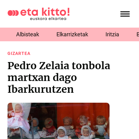
Albisteak
Elkarrizketak
Iritzia
GIZARTEA
Pedro Zelaia tonbola
martxan dago
Ibarkurutzen