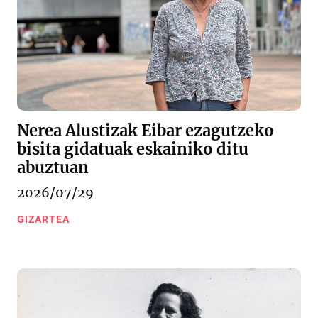
Nerea Alustizak Eibar ezagutzeko
bisita gidatuak eskainiko ditu
abuztuan
2026/07/29
GIZARTEA