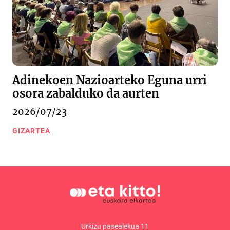
Adinekoen Nazioarteko Eguna urri
osora zabalduko da aurten
2026/07/23
GIZARTEA
Urkizu pasealekua 11