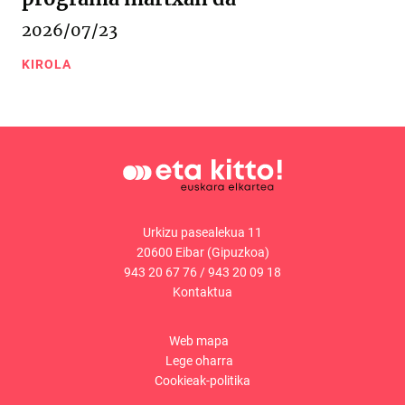
2026/07/23
KIROLA
Urkizu pasealekua 11
20600 Eibar (Gipuzkoa)
943 20 67 76
/
943 20 09 18
Kontaktua
Web mapa
Lege oharra
Cookieak-politika