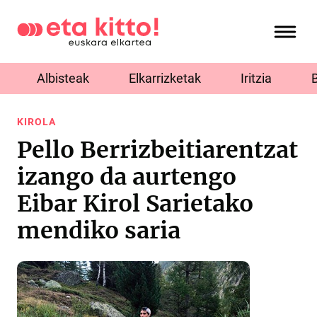
Albisteak
Elkarrizketak
Iritzia
KIROLA
Pello Berrizbeitiarentzat
izango da aurtengo
Eibar Kirol Sarietako
mendiko saria