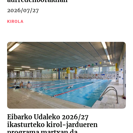
2026/07/27
KIROLA
Eibarko Udaleko 2026/27
ikasturteko kirol-jardueren
programa martxan da