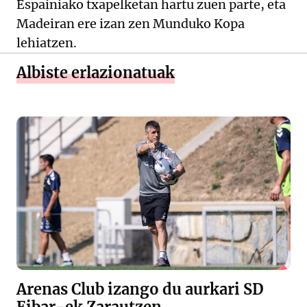
Espainiako txapelketan hartu zuen parte, eta
Madeiran ere izan zen Munduko Kopa
lehiatzen.
Albiste erlazionatuak
Arenas Club izango du aurkari SD