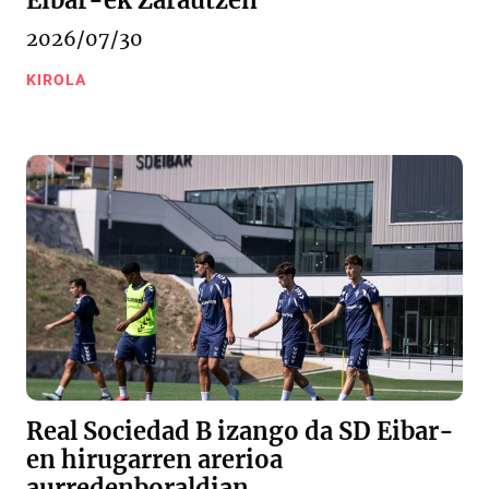
Eibar-ek Zarautzen
2026/07/30
KIROLA
Real Sociedad B izango da SD Eibar-
en hirugarren arerioa
aurredenboraldian