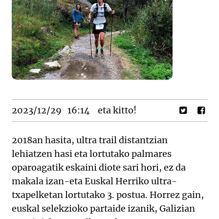
2023/12/29
16:14
eta kitto!
2018an hasita, ultra trail distantzian
lehiatzen hasi eta lortutako palmares
oparoagatik eskaini diote sari hori, ez da
makala izan-eta Euskal Herriko ultra-
txapelketan lortutako 3. postua. Horrez gain,
euskal selekzioko partaide izanik, Galizian