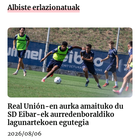
Albiste erlazionatuak
Real Unión-en aurka amaituko du
SD Eibar-ek aurredenboraldiko
lagunartekoen egutegia
2026/08/06