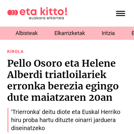
Albisteak
Elkarrizketak
Iritzia
KIROLA
Pello Osoro eta Helene
Alberdi triatloilariek
erronka berezia egingo
dute maiatzaren 20an
‘Trierronka’ deitu diote eta Euskal Herriko
hiru proba hartu dituzte oinarri jarduera
diseinatzeko