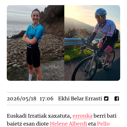
2026/05/18
17:06
Ekhi Belar Errasti
Euskadi Irratiak xaxatuta,
erronka
berri bati
baietz esan diote
Helene Alberdi
eta
Pello