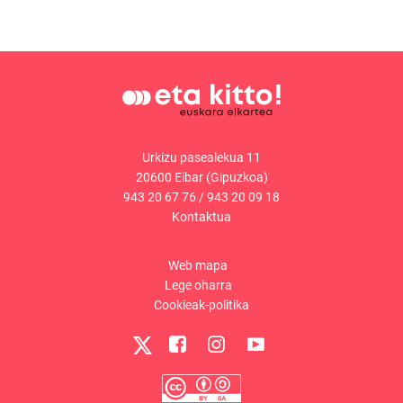
Urkizu pasealekua 11
20600 Eibar (Gipuzkoa)
943 20 67 76
/
943 20 09 18
Kontaktua
Web mapa
Lege oharra
Cookieak-politika