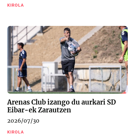
KIROLA
Arenas Club izango du aurkari SD
Eibar-ek Zarautzen
2026/07/30
KIROLA