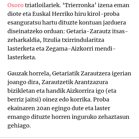
Osoro
triatloilariek. ‘Trierronka’ izena eman
diote eta Euskal Herriko hiru kirol-proba
esanguratsu hartu dituzte kontuan jarduera
diseinatzeko orduan: Getaria-Zarautz itsas-
zeharkaldia, Itzulia txirrindularitza
lasterketa eta Zegama-Aizkorri mendi-
lasterketa.
Gauzak horrela, Getariatik Zarautzera igerian
joango dira, Zarautzetik Arantzazura
bizikletan eta handik Aizkorrira igo (eta
berriz jaitsi) oinez edo korrika. Proba
ekainaren 20an egingo dute eta laster
emango dituzte horren inguruko zehaztasun
gehiago.