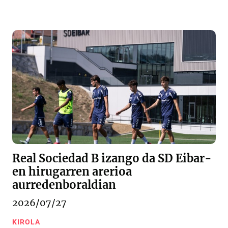
Real Sociedad B izango da SD Eibar-
en hirugarren arerioa
aurredenboraldian
2026/07/27
KIROLA