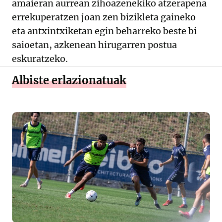
amaieran aurrean zihoazenekiko atzerapena
errekuperatzen joan zen bizikleta gaineko
eta antxintxiketan egin beharreko beste bi
saioetan, azkenean hirugarren postua
eskuratzeko.
Albiste erlazionatuak