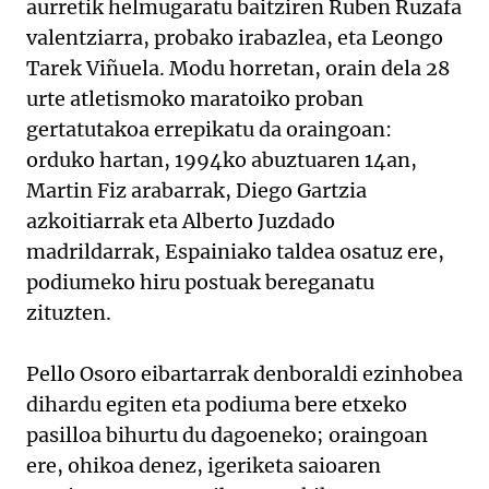
aurretik helmugaratu baitziren Ruben Ruzafa
valentziarra, probako irabazlea, eta Leongo
Tarek Viñuela. Modu horretan, orain dela 28
urte atletismoko maratoiko proban
gertatutakoa errepikatu da oraingoan:
orduko hartan, 1994ko abuztuaren 14an,
Martin Fiz arabarrak, Diego Gartzia
azkoitiarrak eta Alberto Juzdado
madrildarrak, Espainiako taldea osatuz ere,
podiumeko hiru postuak bereganatu
zituzten.
Pello Osoro eibartarrak denboraldi ezinhobea
dihardu egiten eta podiuma bere etxeko
pasilloa bihurtu du dagoeneko; oraingoan
ere, ohikoa denez, igeriketa saioaren