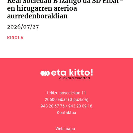
Real Sociedad B izango da SD Eibar-
en hirugarren arerioa
aurredenboraldian
2026/07/27
KIROLA
Urkizu pasealekua 11
20600 Eibar (Gipuzkoa)
943 20 67 76
/
943 20 09 18
Kontaktua
Web mapa