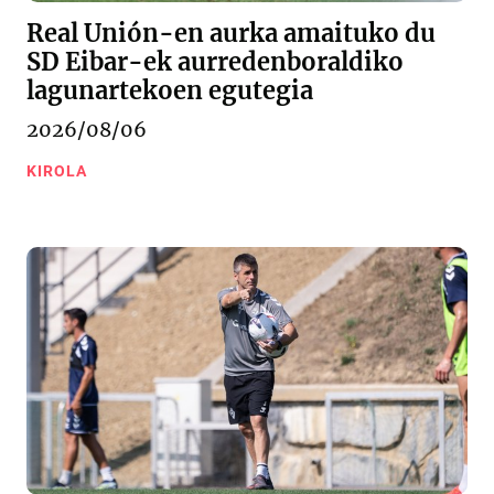
Real Unión-en aurka amaituko du
SD Eibar-ek aurredenboraldiko
lagunartekoen egutegia
2026/08/06
KIROLA