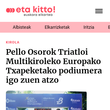
Albisteak
Elkarrizketak
Iritzia
KIROLA
Pello Osorok Triatloi
Multikiroleko Europako
Txapeketako podiumera
igo zuen atzo