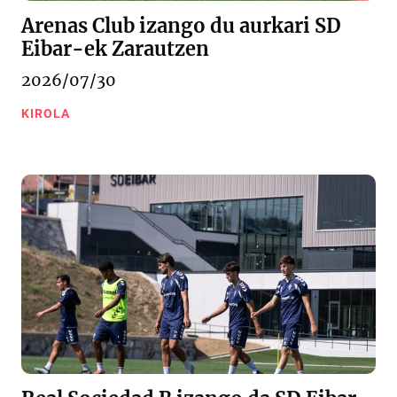
Arenas Club izango du aurkari SD
Eibar-ek Zarautzen
2026/07/30
KIROLA