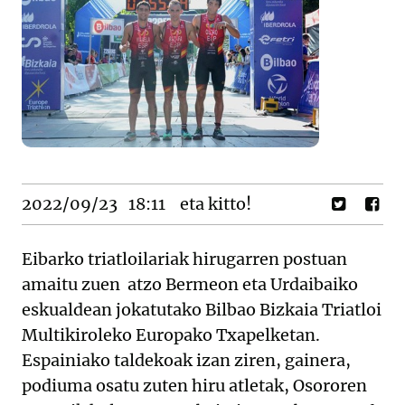
2022/09/23
18:11
eta kitto!
Eibarko triatloilariak hirugarren postuan
amaitu zuen atzo Bermeon eta Urdaibaiko
eskualdean jokatutako Bilbao Bizkaia Triatloi
Multikiroleko Europako Txapelketan.
Espainiako taldekoak izan ziren, gainera,
podiuma osatu zuten hiru atletak, Osororen