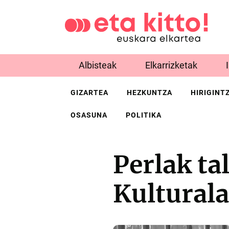
Albisteak
Elkarrizketak
GIZARTEA
HEZKUNTZA
HIRIGINT
OSASUNA
POLITIKA
Perlak ta
Kultural