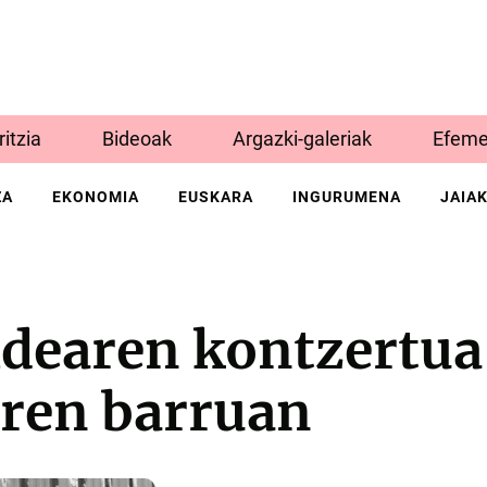
Iritzia
Bideoak
Argazki-galeriak
Efeme
ZA
EKONOMIA
EUSKARA
INGURUMENA
JAIA
ldearen kontzertua
aren barruan