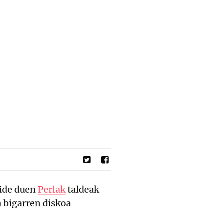
ide duen
Perlak
taldeak
 bigarren diskoa