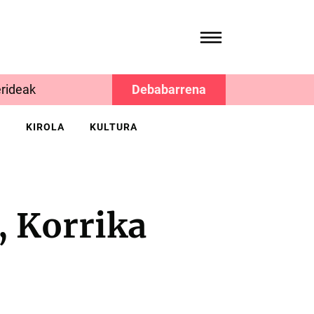
rideak
Debabarrena
K
KIROLA
KULTURA
, Korrika