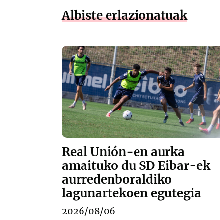
Albiste erlazionatuak
Real Unión-en aurka
amaituko du SD Eibar-ek
aurredenboraldiko
lagunartekoen egutegia
2026/08/06