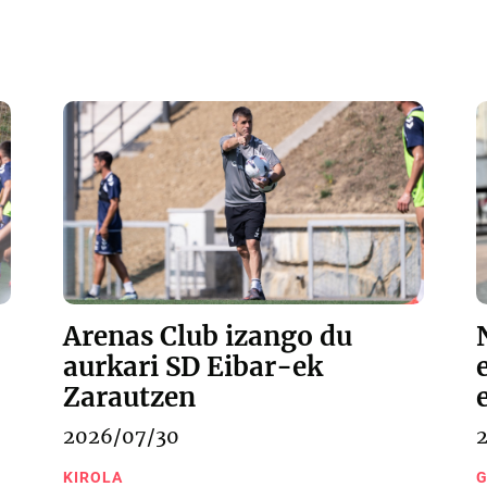
Arenas Club izango du
aurkari SD Eibar-ek
Zarautzen
2026/07/30
KIROLA
G