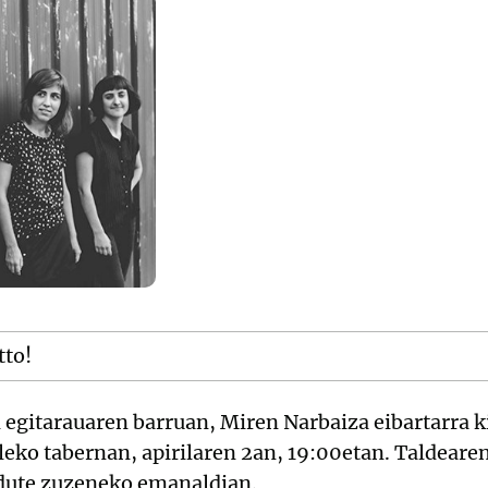
tto!
itarauaren barruan, Miren Narbaiza eibartarra k
eko tabernan, apirilaren 2an, 19:00etan. Taldearen
 dute zuzeneko emanaldian.