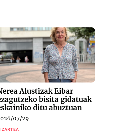
Nerea Alustizak Eibar
ezagutzeko bisita gidatuak
eskainiko ditu abuztuan
2026/07/29
IZARTEA