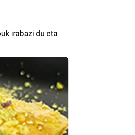
uk irabazi du eta