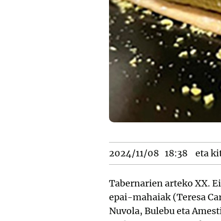
2024/11/08
18:38
eta ki
Tabernarien arteko XX. E
epai-mahaiak (Teresa Ca
Nuvola, Bulebu eta Amesti