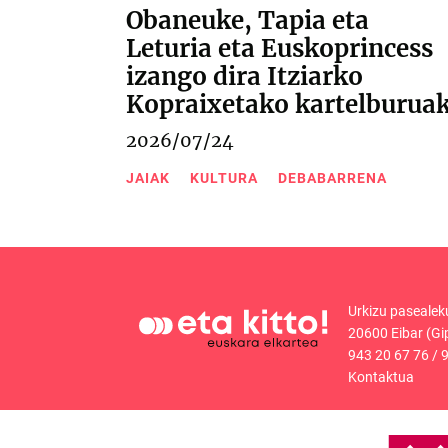
Obaneuke, Tapia eta
Leturia eta Euskoprincess
izango dira Itziarko
Kopraixetako kartelburua
2026/07/24
JAIAK
KULTURA
DEBABARRENA
Urkizu pasealek
20600 Eibar (Gi
943 20 67 76
/
9
Kontaktua