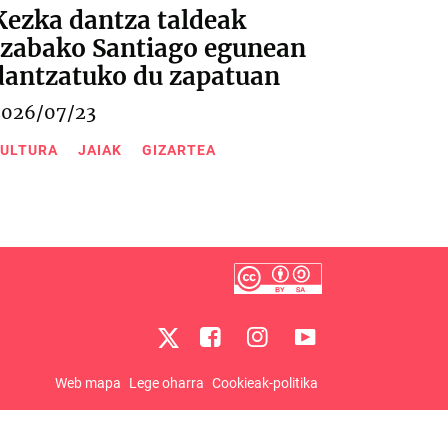
Kezka dantza taldeak
Izabako Santiago egunean
dantzatuko du zapatuan
2026/07/23
ULTURA
JAIAK
GIZARTEA
Web mapa
Lege oharra
Cookieak-politika