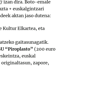
7 izan dira. Boto-emale
zta + euskalgintzari
deek aktan jaso dutena:
 Kultur Elkartea, eta
ratzeko gaitasunagatik.
U “Piroplasto”
(200 euro
eskeintza, euskal
o originaltasun, zapore,