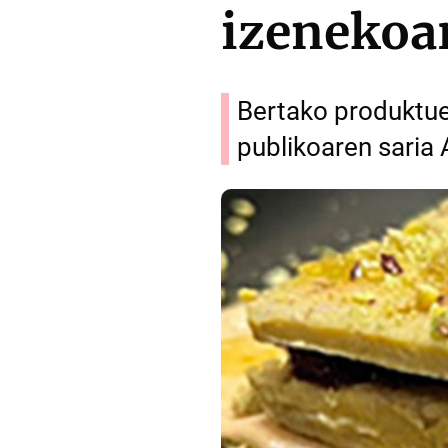
izenekoa
Bertako produktuek
publikoaren saria 