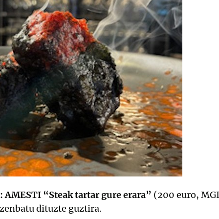
: AMESTI
“Steak tartar gure erara”
(200 euro, MGI
zenbatu dituzte guztira.