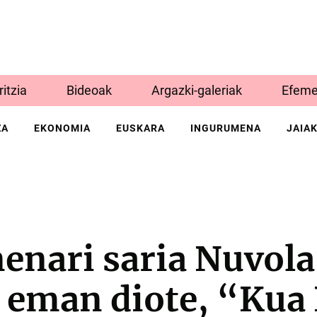
Iritzia
Bideoak
Argazki-galeriak
Efeme
ZA
EKONOMIA
EUSKARA
INGURUMENA
JAIA
enari saria Nuvola
i eman diote, “Kua