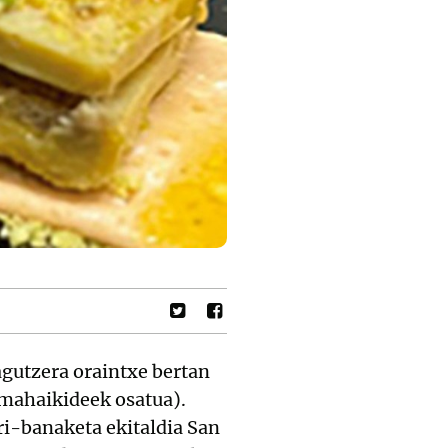
agutzera oraintxe bertan
mahaikideek osatua).
ri-banaketa ekitaldia San