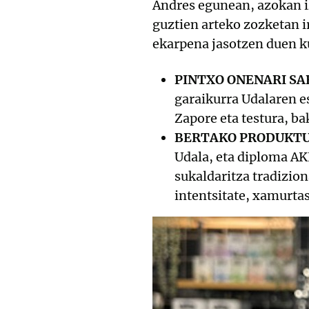
Andres egunean, azokan i
guztien arteko zozketan 
ekarpena jasotzen duen k
PINTXO ONENARI SA
garaikurra Udalaren e
Zapore eta testura, ba
BERTAKO PRODUKTU
Udala, eta diploma AKE
sukaldaritza tradizion
intentsitate, xamurta