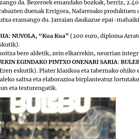
zango da. Bezeroek emandako bozkak, berriz, 2.40
irabazten duenak Errigora, Nafarroako produktuen u
utxa eramango du. Jarraian daukazue epai-mahaiki
RIA:
NUVOLA, “Kua Kua”
(200 euro, diploma Arrate
skutik).
koitza bere aldetik, zein elkarrekin, neurrian integ
EKIN EGINDAKO PINTXO ONENARI SARIA
:
BULEB
ren eskutik). Plater klasikoa eta tabernako ohiko 
aleko saltsa eta elaborazioa birplanteatuz lortutak
sun eta testurengatik.