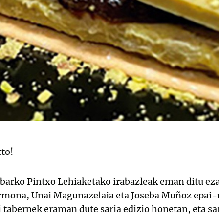
tto!
ibarko Pintxo Lehiaketako irabazleak eman ditu ez
rmona, Unai Magunazelaia eta Joseba Muñoz epai-
 tabernek eraman dute saria edizio honetan, eta sa