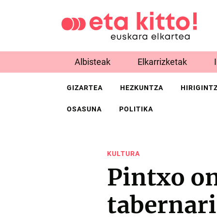
Albisteak
Elkarrizketak
GIZARTEA
HEZKUNTZA
HIRIGINT
OSASUNA
POLITIKA
KULTURA
Pintxo on
tabernar