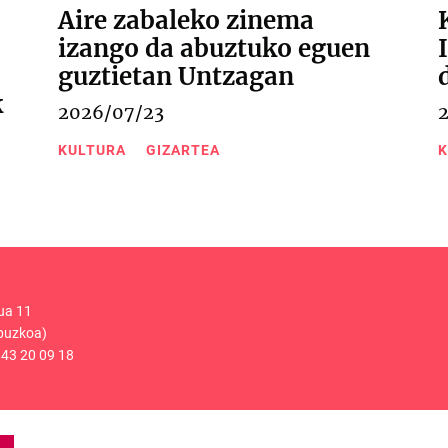
Aire zabaleko zinema
izango da abuztuko eguen
guztietan Untzagan
k
2026/07/23
KULTURA
GIZARTEA
K
ua 11
puzkoa)
43 20 09 18