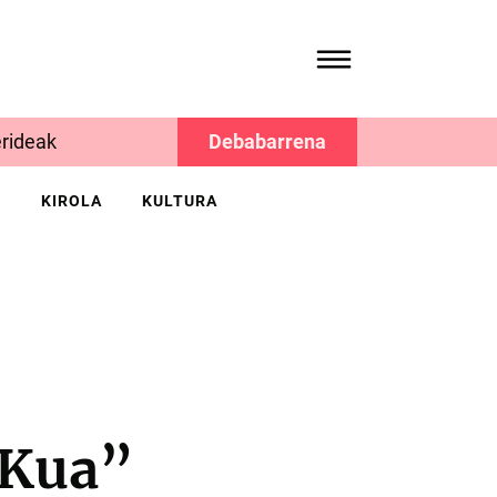
rideak
Debabarrena
K
KIROLA
KULTURA
 Kua”