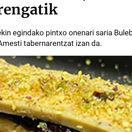
rengatik
in egindako pintxo onenari saria Buleb
Amesti tabernarentzat izan da.