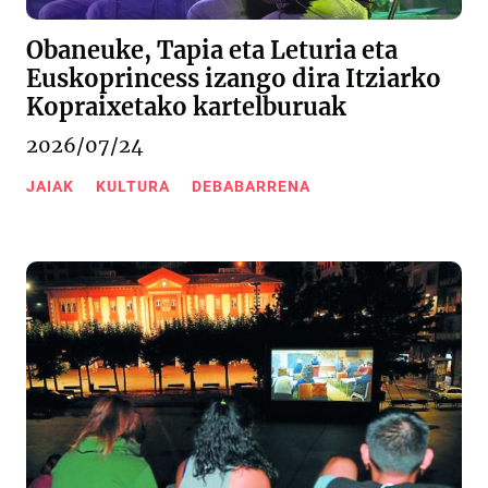
Obaneuke, Tapia eta Leturia eta
Euskoprincess izango dira Itziarko
Kopraixetako kartelburuak
2026/07/24
JAIAK
KULTURA
DEBABARRENA