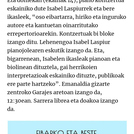
Eta domekan (ekainak 14), piano kontzertua
eskainiko dute Isabel Laspiurrek eta bere
ikasleek, “oso eibartarra, hiriko eta inguruko
autore eta kantuetan oinarritutako
errepertorioarekin. Kontzertuak bi bloke
izango ditu. Lehenengoa Isabel Laspiur
pianojolearen eskutik izango da. Eta,
bigarrenean, Isabelen ikasleak pianoan eta
biolinean dituztela, gai herrikoien
interpretazioak eskainiko dituzte, publikoak
ere parte hartzeko”. Emanaldia gizarte
zentroko Garajes aretoan izango da,
12:30ean. Sarrera librea eta doakoa izango
da.