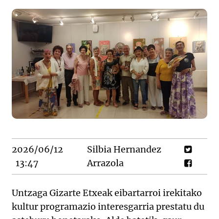
2026/06/12
Silbia Hernandez
13:47
Arrazola
Untzaga Gizarte Etxeak eibartarroi irekitako
kultur programazio interesgarria prestatu du