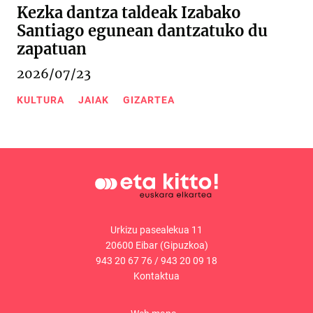
Kezka dantza taldeak Izabako
Santiago egunean dantzatuko du
zapatuan
2026/07/23
KULTURA
JAIAK
GIZARTEA
Urkizu pasealekua 11
20600 Eibar (Gipuzkoa)
943 20 67 76
/
943 20 09 18
Kontaktua