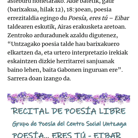
asteburu honetarako. Alde batetik, gaur
(barixakua, hilak 12), 18:30ean, poesia
errezitaldia egingo du
Poesía, eres tú – Eibar
taldearen eskutik, Airas erakusketa aretoan.
Zentroko arduradunek azaldu digutenez,
“Untzagako poesia talde hau barixakuero
elkartzen da, eta urtero interpretazio irekiak
eskaintzen dizkie herritarrei sanjuanak
baino lehen, baita Gabonen inguruan ere”.
Sarrera doan izango da.