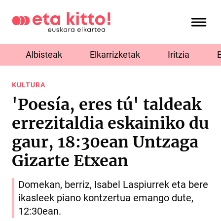
Albisteak
Elkarrizketak
Iritzia
KULTURA
'Poesía, eres tú' taldeak
errezitaldia eskainiko du
gaur, 18:30ean Untzaga
Gizarte Etxean
Domekan, berriz, Isabel Laspiurrek eta bere
ikasleek piano kontzertua emango dute,
12:30ean.